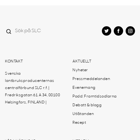
KONTAKT
AKTUELLT
Nyheter
Svenska
Pressmeddelanden
lantbruksproducenternas
Evenemang
centralförbund SLC r.f. |
Fredriksgatan 61 A 34, 00100
Podd: Framtidsodlarna
Helsingfors, FINLAND |
Debatt & blogg
Utlåtanden
Recept