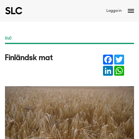
Logga in
SLC
Facebook
Twitter
Finländsk mat
LinkedIn
Whats