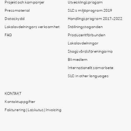
Projekt och kampanjer
Utvecklingsprogam
Pressmaterial
SLC:s miljöprogram 2019
Dataskydd
Handlingsprogram 2017-2022
Lokalavdelningars verksamhet
Ställningstaganden
FAQ
Producentförbunden
Lokalavdelningar
Skogsvårdsföreningarna
Bli medlem
Internationellt samarbete
SLC in other languages
KONTAKT
Kontaktuppgifter
Fakturering | Laskutus | Invoicing