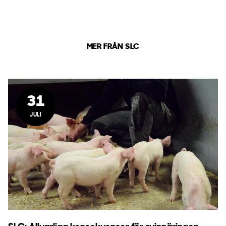
MER FRÅN SLC
31
JULI