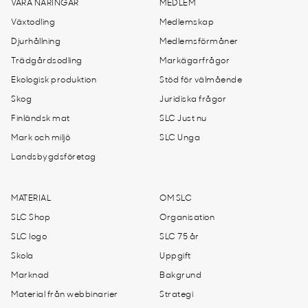
VÅRA NÄRINGAR
MEDLEM
Växtodling
Medlemskap
Djurhållning
Medlemsförmåner
Trädgårdsodling
Markägarfrågor
Ekologisk produktion
Stöd för välmående
Skog
Juridiska frågor
Finländsk mat
SLC Just nu
Mark och miljö
SLC Unga
Landsbygdsföretag
MATERIAL
OM SLC
SLC Shop
Organisation
SLC logo
SLC 75 år
Skola
Uppgift
Marknad
Bakgrund
Material från webbinarier
Strategi