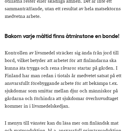
otillåtna rester eller skadliga ämnen. Det är inte ett
sammanträffande, utan ett resultat av hela matsektorns
medvetna arbete.
Bakom varje måltid finns åtminstone en bonde!
Kontrollen av livsmedel sträcker sig ända från jord till
bord, vilket betyder att arbetet för att finländarna ska
kunna äta trygga och rena råvaror startar på gården. I
Finland har man redan i tiotals år medvetet satsat på ett
ansvarsfullt förebyggande arbete för att bekämpa t.ex.
sjukdomar som smittar mellan djur och människor på
gårdarna och förhindra att sjukdomar överhuvudtaget
kommer in i livsmedelskedjan.
I menyn till vänster kan du läsa mer om finländsk mat
och matproduktion, bl.a. ansvarsfull primärproduktion,