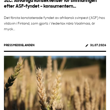
SLC: Allvarliga konsekvenser för svinnäringen
efter ASF-fyndet – konsumentern...
Det första konstaterade fyndet av afrikansk svinpest (ASF) hos
vildsvin i Finland, som gjorts i Vederlax nära Vaalimaa, är
myck...
PRESSMEDDELANDEN
31.07.2026