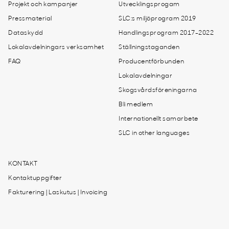
Projekt och kampanjer
Utvecklingsprogam
Pressmaterial
SLC:s miljöprogram 2019
Dataskydd
Handlingsprogram 2017-2022
Lokalavdelningars verksamhet
Ställningstaganden
FAQ
Producentförbunden
Lokalavdelningar
Skogsvårdsföreningarna
Bli medlem
Internationellt samarbete
SLC in other languages
KONTAKT
Kontaktuppgifter
Fakturering | Laskutus | Invoicing