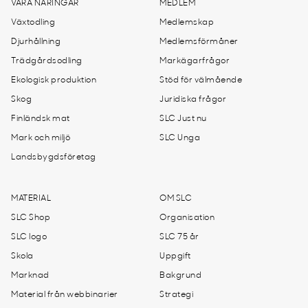
VÅRA NÄRINGAR
MEDLEM
Växtodling
Medlemskap
Djurhållning
Medlemsförmåner
Trädgårdsodling
Markägarfrågor
Ekologisk produktion
Stöd för välmående
Skog
Juridiska frågor
Finländsk mat
SLC Just nu
Mark och miljö
SLC Unga
Landsbygdsföretag
MATERIAL
OM SLC
SLC Shop
Organisation
SLC logo
SLC 75 år
Skola
Uppgift
Marknad
Bakgrund
Material från webbinarier
Strategi