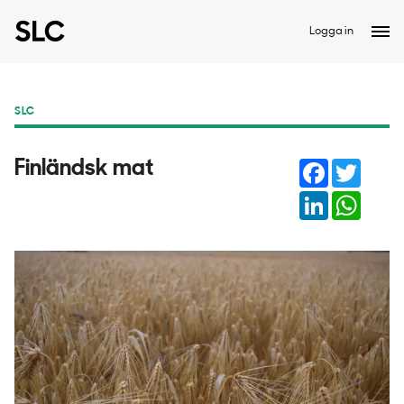
Logga in
SLC
Facebook
Twitter
Finländsk mat
LinkedIn
Whats