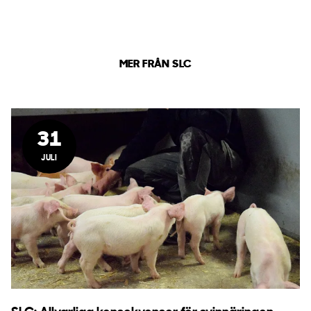
MER FRÅN SLC
31
JULI