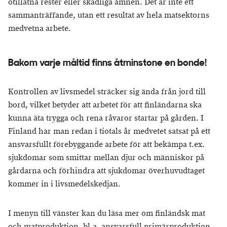
otillåtna rester eller skadliga ämnen. Det är inte ett
sammanträffande, utan ett resultat av hela matsektorns
medvetna arbete.
Bakom varje måltid finns åtminstone en bonde!
Kontrollen av livsmedel sträcker sig ända från jord till
bord, vilket betyder att arbetet för att finländarna ska
kunna äta trygga och rena råvaror startar på gården. I
Finland har man redan i tiotals år medvetet satsat på ett
ansvarsfullt förebyggande arbete för att bekämpa t.ex.
sjukdomar som smittar mellan djur och människor på
gårdarna och förhindra att sjukdomar överhuvudtaget
kommer in i livsmedelskedjan.
I menyn till vänster kan du läsa mer om finländsk mat
och matproduktion, bl.a. ansvarsfull primärproduktion,