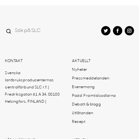
KONTAKT
AKTUELLT
Nyheter
Svenska
Pressmeddelanden
lantbruksproducenternas
Evenemang
centralförbund SLC r.f. |
Fredriksgatan 61 A 34, 00100
Podd: Framtidsodlarna
Helsingfors, FINLAND |
Debatt & blogg
Utlåtanden
Recept