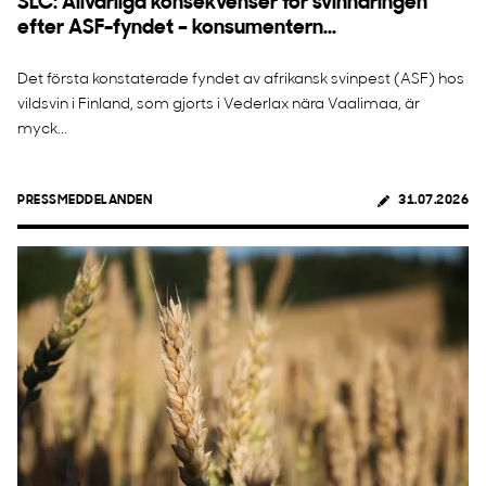
SLC: Allvarliga konsekvenser för svinnäringen
efter ASF-fyndet – konsumentern...
Det första konstaterade fyndet av afrikansk svinpest (ASF) hos
vildsvin i Finland, som gjorts i Vederlax nära Vaalimaa, är
myck...
PRESSMEDDELANDEN
31.07.2026