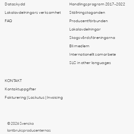
Dataskydd
Handlingsprogram 2017-2022
Lokalavdelningars verksamhet
Ställningstaganden
FAQ
Producentförbunden
Lokalavdelningar
Skogsvårdsföreningarna
Bli medlem
Internationellt samarbete
SLC in other languages
KONTAKT
Kontaktuppgifter
Fakturering | Laskutus | Invoicing
© 2026 Svenska
lantbruksproducenternas