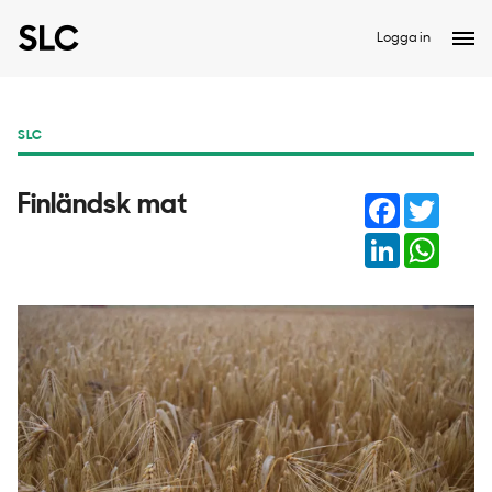
Logga in
SLC
Facebook
Twitter
Finländsk mat
LinkedIn
Whats