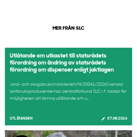
MER FRÅN SLC
Utlåtande om utkastet till statsrådets
förordning om ändring av statsrådets
förordning om dispenser enligt jaktlagen
Jord- och skogsbruksministerietVN/20041/2026Svenska
lantbruksproducenternas centralförbund SLC r.f. tackar för
möjligheten att lämna utlåtande om u...
UTLÅTANDEN
07.08.2026