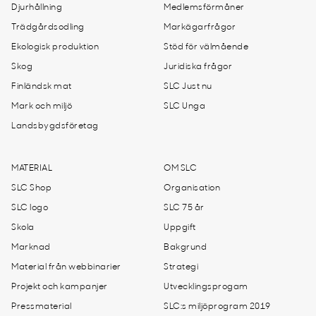
Djurhållning
Medlemsförmåner
Trädgårdsodling
Markägarfrågor
Ekologisk produktion
Stöd för välmående
Skog
Juridiska frågor
Finländsk mat
SLC Just nu
Mark och miljö
SLC Unga
Landsbygdsföretag
MATERIAL
OM SLC
SLC Shop
Organisation
SLC logo
SLC 75 år
Skola
Uppgift
Marknad
Bakgrund
Material från webbinarier
Strategi
Projekt och kampanjer
Utvecklingsprogam
Pressmaterial
SLC:s miljöprogram 2019