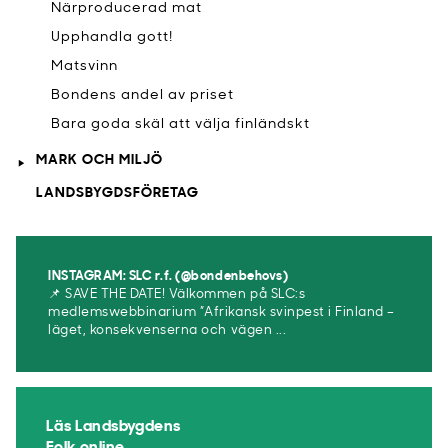
Närproducerad mat
Upphandla gott!
Matsvinn
Bondens andel av priset
Bara goda skäl att välja finländskt
MARK OCH MILJÖ
LANDSBYGDSFÖRETAG
INSTAGRAM: SLC r.f. (@bondenbehovs)
📌 SAVE THE DATE! Välkommen på SLC:s
medlemswebbinarium ”Afrikansk svinpest i Finland –
läget, konsekvenserna och vägen ...
Läs Landsbygdens