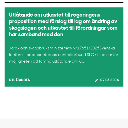
Utlåtande om utkastet till regeringens
proposition med förslag till lag om ändring av
skogslagen och utkastet till förordningar som
har samband med den
Jord- och skogsbruksministerietVN/17651/2025Svenska
lantbruksproducenternas centralförbund SLC r.f. tackar för
möjligheten att lämna utlåtande om u...
UTLÅTANDEN
07.08.2026