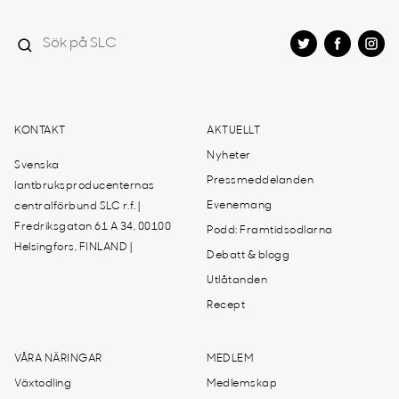
KONTAKT
AKTUELLT
Nyheter
Svenska
Pressmeddelanden
lantbruksproducenternas
Evenemang
centralförbund SLC r.f. |
Fredriksgatan 61 A 34, 00100
Podd: Framtidsodlarna
Helsingfors, FINLAND |
Debatt & blogg
Utlåtanden
Recept
VÅRA NÄRINGAR
MEDLEM
Växtodling
Medlemskap