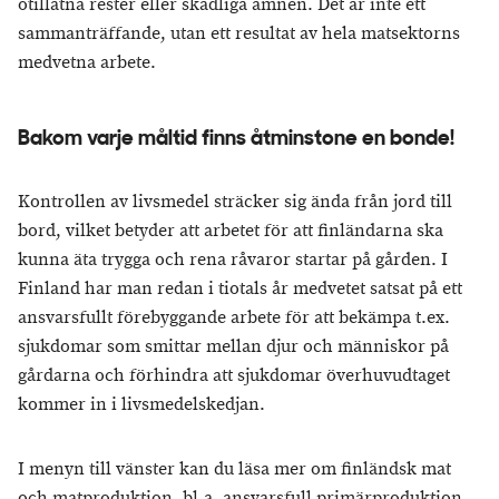
otillåtna rester eller skadliga ämnen. Det är inte ett
sammanträffande, utan ett resultat av hela matsektorns
medvetna arbete.
Bakom varje måltid finns åtminstone en bonde!
Kontrollen av livsmedel sträcker sig ända från jord till
bord, vilket betyder att arbetet för att finländarna ska
kunna äta trygga och rena råvaror startar på gården. I
Finland har man redan i tiotals år medvetet satsat på ett
ansvarsfullt förebyggande arbete för att bekämpa t.ex.
sjukdomar som smittar mellan djur och människor på
gårdarna och förhindra att sjukdomar överhuvudtaget
kommer in i livsmedelskedjan.
I menyn till vänster kan du läsa mer om finländsk mat
och matproduktion, bl.a. ansvarsfull primärproduktion,