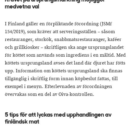
Kravet på ursprungsmärkning möjliggör
medvetna val
I Finland gäller en förpliktande förordning (JSMf
154/2019), som kräver att serveringsställen – såsom
restauranger, storkök, snabbmatsrestauranger, kaféer
och grillkiosker – skriftligen ska ange ursprungslandet
för köttet som används som ingrediens i en måltid. Med
köttets ursprungsland avses det land där djuret har fötts
upp. Information om köttets ursprungsland ska finnas
tillgänglig i skriftlig form innan köpbeslut fattas, till
exempel i menyn. Efterlevnaden av förordningen
övervakas som en del av Oiva-kontrollen.
5 tips för att lyckas med upphandlingen av
finländsk mat