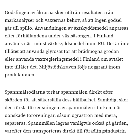
Gödslingen av åkrarna sker utifrån resultaten från
markanalyser och växternas behov, så att ingen gödsel
går till spillo. Användningen av äxtskyddsmedel anpassas
efter förhållandena under växtsäsongen. I Finland
används näst minst växtskyddsmedel inom EU. Det är inte
tillåtet att använda glyfosat för att brådmogna grödan
eller använda växtregleringsmedel i Finland om avtalet
inte tillåter det. Miljöstödskraven följs noggrant inom
produktionen.
Spannmålsodlarna torkar spannmålen direkt efter
skörden för att säkerställa dess hållbarhet. Samtidigt sker
den första förrensningen av spannmålen i torken, där
oönskade föroreningar, såsom ogräsfrön med mera,
separeras. Spannmålen lagras vanligtvis också på gården,
varefter den transporteras direkt till förädlingsindustrin