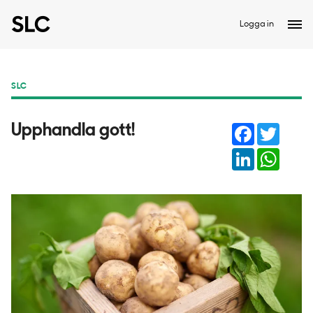
Logga in
SLC
Facebook
Twitter
Upphandla gott!
LinkedIn
Whats