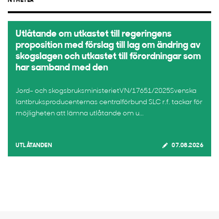
NYHETER
Utlåtande om utkastet till regeringens
proposition med förslag till lag om ändring av
skogslagen och utkastet till förordningar som
har samband med den
Jord- och skogsbruksministerietVN/17651/2025Svenska
lantbruksproducenternas centralförbund SLC r.f. tackar för
möjligheten att lämna utlåtande om u...
UTLÅTANDEN
07.08.2026