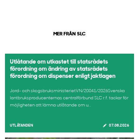
MER FRÅN SLC
Utlåtande om utkastet till statsrådets
förordning om ändring av statsrådets
förordning om dispenser enligt jaktlagen
Jord- och skogsbruksministerietVN/20041/2026Svenska
lantbruksproducenternas centralförbund SLC r.f. tackar för
möjligheten att lämna utlåtande om u...
UTLÅTANDEN
07.08.2026