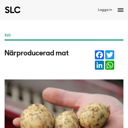
Logga in
SLC
Facebook
Twitter
Närproducerad mat
LinkedIn
Whats