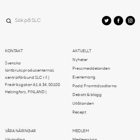
KONTAKT
AKTUELLT
Nyheter
Svenska
Pressmeddelanden
lantbruksproducenternas
Evenemang
centralförbund SLC r.f. |
Fredriksgatan 61 A 34, 00100
Podd: Framtidsodlarna
Helsingfors, FINLAND |
Debatt & blogg
Utlåtanden
Recept
VÅRA NÄRINGAR
MEDLEM
Växtodling
Medlemskap