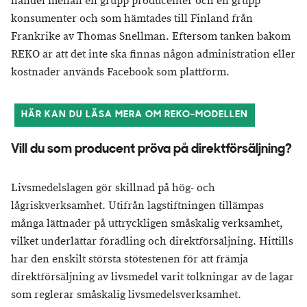
handel mellan en grupp producenter och en grupp
konsumenter och som hämtades till Finland från
Frankrike av Thomas Snellman. Eftersom tanken bakom
REKO är att det inte ska finnas någon administration eller
kostnader används Facebook som plattform.
HÄR KAN DU LÄSA MERA OM REKO-MODELLEN
Vill du som producent pröva på direktförsäljning?
Livsmedelslagen gör skillnad på hög- och
lågriskverksamhet. Utifrån lagstiftningen tillämpas
många lättnader på uttryckligen småskalig verksamhet,
vilket underlättar förädling och direktförsäljning. Hittills
har den enskilt största stötestenen för att främja
direktförsäljning av livsmedel varit tolkningar av de lagar
som reglerar småskalig livsmedelsverksamhet.