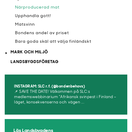
Närproducerad mat
Upphandla gott!
Matsvinn
Bondens andel av priset
Bara goda skäl att välja finländskt
MARK OCH MILJÖ
LANDSBYGDSFÖRETAG
INSTAGRAM: SLC r.f. (@bondenbehovs)
📌 SAVE THE DATE! Välkommen på SLC:s
medlemswebbinarium ”Afrikansk svinpest i Finland –
läget, konsekvenserna och vägen ...
Läs Landsbygdens