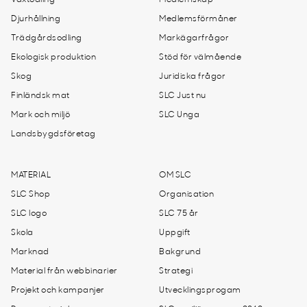
Djurhållning
Medlemsförmåner
Trädgårdsodling
Markägarfrågor
Ekologisk produktion
Stöd för välmående
Skog
Juridiska frågor
Finländsk mat
SLC Just nu
Mark och miljö
SLC Unga
Landsbygdsföretag
MATERIAL
OM SLC
SLC Shop
Organisation
SLC logo
SLC 75 år
Skola
Uppgift
Marknad
Bakgrund
Material från webbinarier
Strategi
Projekt och kampanjer
Utvecklingsprogam