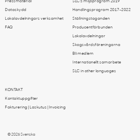
Pressmaterial
SLC:s miljöprogram 2019
Dataskydd
Handlingsprogram 2017-2022
Lokalavdelningars verksamhet
Ställningstaganden
FAQ
Producentförbunden
Lokalavdelningar
Skogsvårdsföreningarna
Bli medlem
Internationellt samarbete
SLC in other languages
KONTAKT
Kontaktuppgifter
Fakturering | Laskutus | Invoicing
© 2026 Svenska