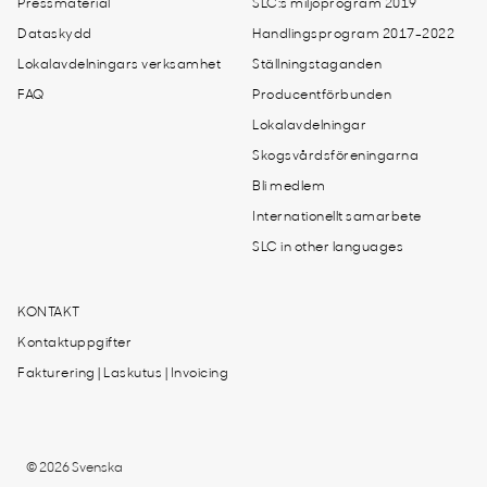
Pressmaterial
SLC:s miljöprogram 2019
Dataskydd
Handlingsprogram 2017-2022
Lokalavdelningars verksamhet
Ställningstaganden
FAQ
Producentförbunden
Lokalavdelningar
Skogsvårdsföreningarna
Bli medlem
Internationellt samarbete
SLC in other languages
KONTAKT
Kontaktuppgifter
Fakturering | Laskutus | Invoicing
© 2026 Svenska