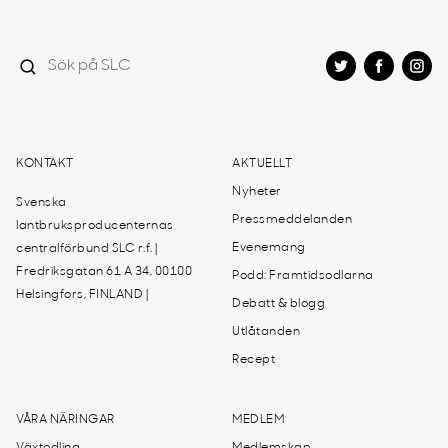
KONTAKT
AKTUELLT
Nyheter
Svenska
Pressmeddelanden
lantbruksproducenternas
Evenemang
centralförbund SLC r.f. |
Fredriksgatan 61 A 34, 00100
Podd: Framtidsodlarna
Helsingfors, FINLAND |
Debatt & blogg
Utlåtanden
Recept
VÅRA NÄRINGAR
MEDLEM
Växtodling
Medlemskap