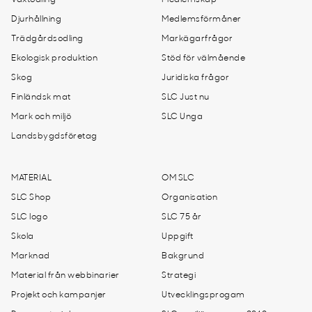
Djurhållning
Medlemsförmåner
Trädgårdsodling
Markägarfrågor
Ekologisk produktion
Stöd för välmående
Skog
Juridiska frågor
Finländsk mat
SLC Just nu
Mark och miljö
SLC Unga
Landsbygdsföretag
MATERIAL
OM SLC
SLC Shop
Organisation
SLC logo
SLC 75 år
Skola
Uppgift
Marknad
Bakgrund
Material från webbinarier
Strategi
Projekt och kampanjer
Utvecklingsprogam