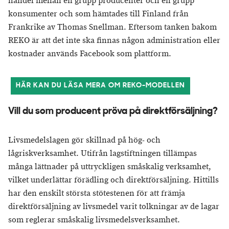
handel mellan en grupp producenter och en grupp
konsumenter och som hämtades till Finland från
Frankrike av Thomas Snellman. Eftersom tanken bakom
REKO är att det inte ska finnas någon administration eller
kostnader används Facebook som plattform.
HÄR KAN DU LÄSA MERA OM REKO-MODELLEN
Vill du som producent pröva på direktförsäljning?
Livsmedelslagen gör skillnad på hög- och
lågriskverksamhet. Utifrån lagstiftningen tillämpas
många lättnader på uttryckligen småskalig verksamhet,
vilket underlättar förädling och direktförsäljning. Hittills
har den enskilt största stötestenen för att främja
direktförsäljning av livsmedel varit tolkningar av de lagar
som reglerar småskalig livsmedelsverksamhet.