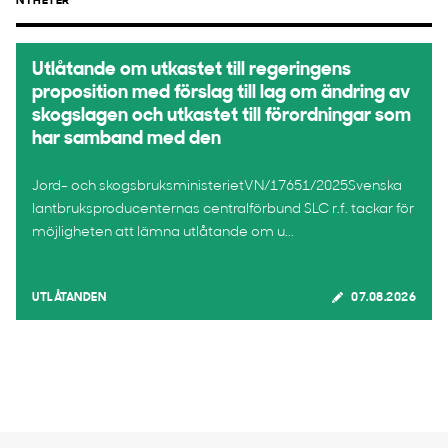
NYHETER
Utlåtande om utkastet till regeringens
proposition med förslag till lag om ändring av
skogslagen och utkastet till förordningar som
har samband med den
Jord- och skogsbruksministerietVN/17651/2025Svenska
lantbruksproducenternas centralförbund SLC r.f. tackar för
möjligheten att lämna utlåtande om u...
UTLÅTANDEN
07.08.2026