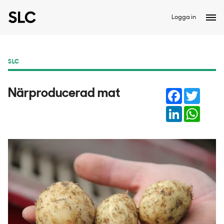
Logga in
SLC
Facebook
Twitter
Närproducerad mat
LinkedIn
Whats