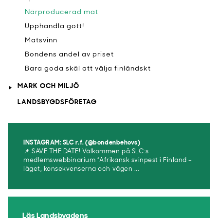
Närproducerad mat
Upphandla gott!
Matsvinn
Bondens andel av priset
Bara goda skäl att välja finländskt
MARK OCH MILJÖ
LANDSBYGDSFÖRETAG
INSTAGRAM: SLC r.f. (@bondenbehovs)
📌 SAVE THE DATE! Välkommen på SLC:s
medlemswebbinarium ”Afrikansk svinpest i Finland –
läget, konsekvenserna och vägen ...
Läs Landsbygdens