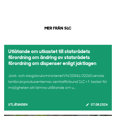
MER FRÅN SLC
Utlåtande om utkastet till statsrådets
förordning om ändring av statsrådets
förordning om dispenser enligt jaktlagen
Jord- och skogsbruksministerietVN/20041/2026Svenska
lantbruksproducenternas centralförbund SLC r.f. tackar för
möjligheten att lämna utlåtande om u...
UTLÅTANDEN
07.08.2026