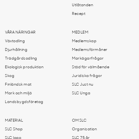
Utlåtanden
Recept
VÅRA NÄRINGAR
MEDLEM
Växtodling
Medlemskap
Djurhållning
Medlemsförmåner
Trädgårdsodling
Markägarfrågor
Ekologisk produktion
Stöd för välmående
Skog
Juridiska frågor
Finländsk mat
SLC Just nu
Mark och miljö
SLC Unga
Landsbygdsföretag
MATERIAL
OM SLC
SLC Shop
Organisation
SLC logo
SLC 75 år