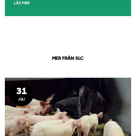
LÄS MER
MER FRÅN SLC
31
JULI