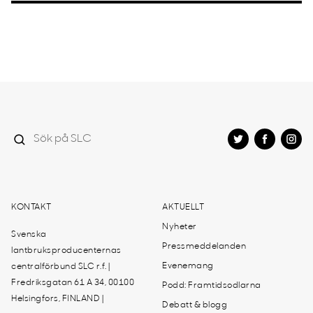
KONTAKT
AKTUELLT
Nyheter
Svenska
Pressmeddelanden
lantbruksproducenternas
Evenemang
centralförbund SLC r.f. |
Fredriksgatan 61 A 34, 00100
Podd: Framtidsodlarna
Helsingfors, FINLAND |
Debatt & blogg