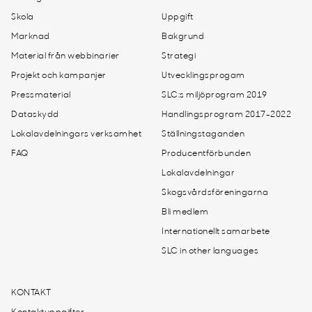
Skola
Uppgift
Marknad
Bakgrund
Material från webbinarier
Strategi
Projekt och kampanjer
Utvecklingsprogam
Pressmaterial
SLC:s miljöprogram 2019
Dataskydd
Handlingsprogram 2017-2022
Lokalavdelningars verksamhet
Ställningstaganden
FAQ
Producentförbunden
Lokalavdelningar
Skogsvårdsföreningarna
Bli medlem
Internationellt samarbete
SLC in other languages
KONTAKT