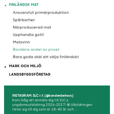
FINLÄNDSK MAT
Ansvarsfull primärproduktion
Spårbarhet
Närproducerad mat
Upphandla gott!
Matsvinn
Bondens andel av priset
Bara goda skäl att välja finländskt
MARK OCH MILJÖ
LANDSBYGDSFÖRETAG
INSTAGRAM: SLC r.f. (@bondenbehovs)
Kom ihåg att anmäla dig till SLC:s
ungdomsutbildning 2026-2027! 🤩 Utbildningen
riktar sig till dig som är 18–40 år och ...