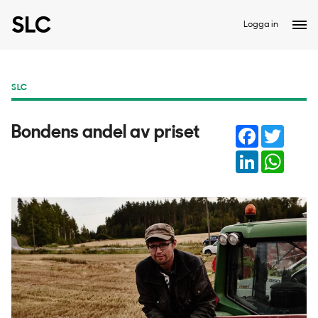
Logga in
SLC
Facebook
Twitter
Bondens andel av priset
LinkedIn
Whats