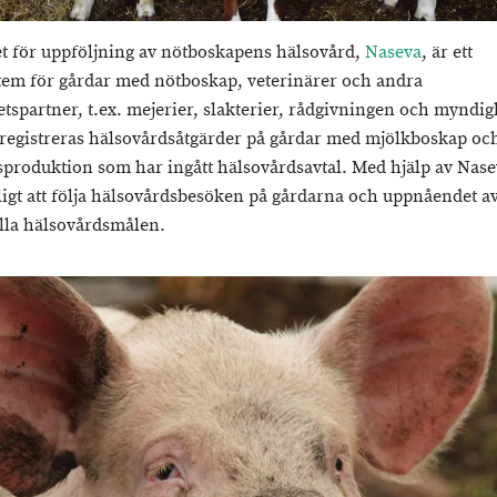
t för uppföljning av nötboskapens hälsovård,
Naseva
, är ett
tem för gårdar med nötboskap, veterinärer och andra
tspartner, t.ex. mejerier, slakterier, rådgivningen och myndigh
registreras hälsovårdsåtgärder på gårdar med mjölkboskap oc
sproduktion som har ingått hälsovårdsavtal. Med hjälp av Nase
ligt att följa hälsovårdsbesöken på gårdarna och uppnåendet a
lla hälsovårdsmålen.