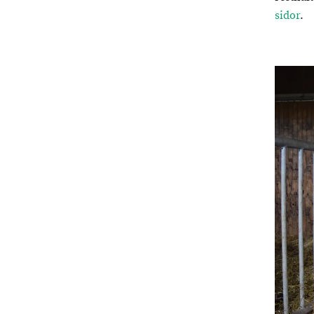
sidor
.