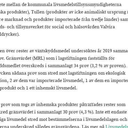
te mellan de kommunala livsmedelstillsynsmyndigheterna
ka produkter), Tullen (produkter av icke animaliskt ursprung 
re marknad och produkter importerade från tredje länder) sam
nds- och tillsynsverket för social och hälsovården Valvira
ldrycker).
ynen över rester av växtskyddsmedel undersöktes år 2019 samma
ov. Gränsvärdet (MRL) som i lagstiftningen fastställts för
ddsmedlet överskreds i sammanlagt 34 prov (3,2 % av proven).
tycken sådana prov som stred mot lagstiftningen om ekologisk
ion, 2 av dem var importerade livsmedel, 1 av dem en importe
produkt och 1 ett inhemskt livsmedel.
9 prov som togs av inhemska produkter påträffades rester som
red gränsvärdet i sammanlagt 30 prov (4,3 %). Inte ett endaste
iga livsmedel stred mot bestämmelserna i livsmedelslagen och
terna underskred således gränsvärdena. Läs mer på
Livsmedels