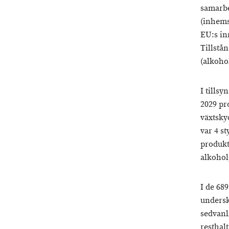
samarbe
(inhems
EU:s in
Tillstå
(alkoho
I tills
2029 pr
växtsky
var 4 s
produkt
alkohol
I de 68
undersk
sedvanl
resthal