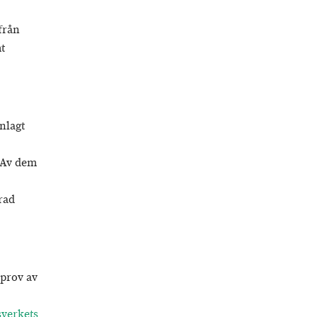
från
t
nlagt
 Av dem
rad
 prov av
verkets