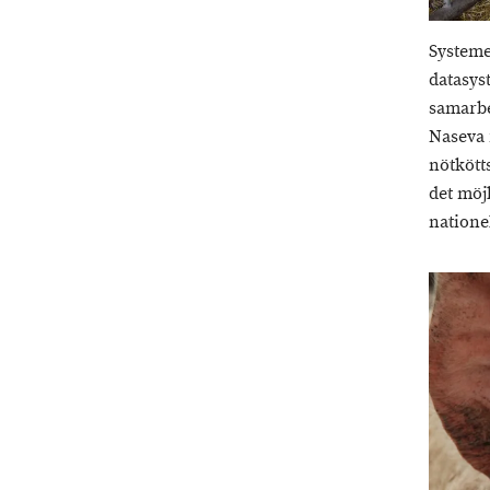
Systeme
datasys
samarbe
Naseva 
nötkött
det möj
natione