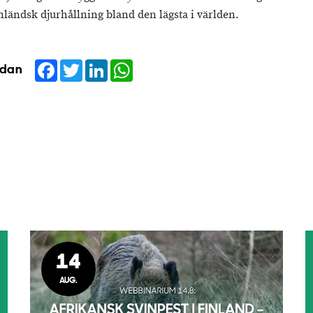
nländsk djurhållning bland den lägsta i världen.
Facebook
Twitter
LinkedIn
WhatsApp
idan
14
AUG.