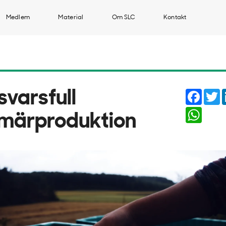
Medlem
Material
Om SLC
Kontakt
Faceb
T
svarsfull
Whats
imärproduktion