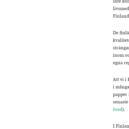
inte ko
livsmed
Finland
De finl
kvalitet
stränga
inom oc
egna re
Att vi 
i många
papper 
senaste
food
).
I Finla