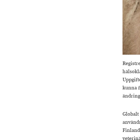
Registr
hälsokla
Uppgifte
kunna f
ändring
Globalt
användn
Finland
veterin