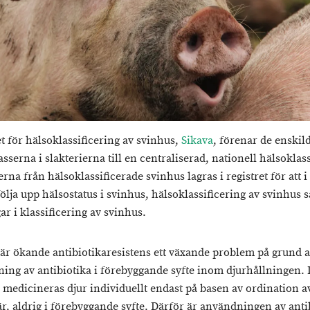
et för hälsoklassificering av svinhus,
Sikava
, förenar de enskil
sserna i slakterierna till en centraliserad, nationell hälsoklas
rna från hälsoklassificerade svinhus lagras i registret för att i 
ölja upp hälsostatus i svinhus, hälsoklassificering av svinhus 
ar i klassificering av svinhus.
 är ökande antibiotikaresistens ett växande problem på grund 
ing av antibiotika i förebyggande syfte inom djurhållningen. 
 medicineras djur individuellt endast på basen av ordination a
är, aldrig i förebyggande syfte. Därför är användningen av anti