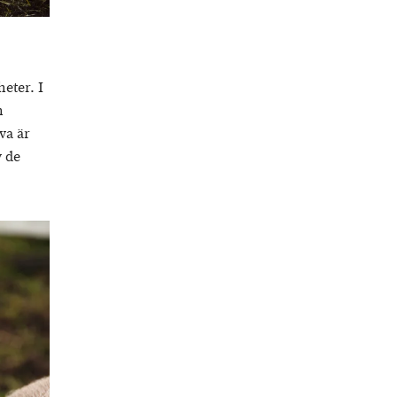
eter. I
h
va är
v de