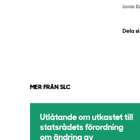
inom fi
Dela s
MER FRÅN SLC
Utlåtande om utkastet till
statsrådets förordning
om ändring av