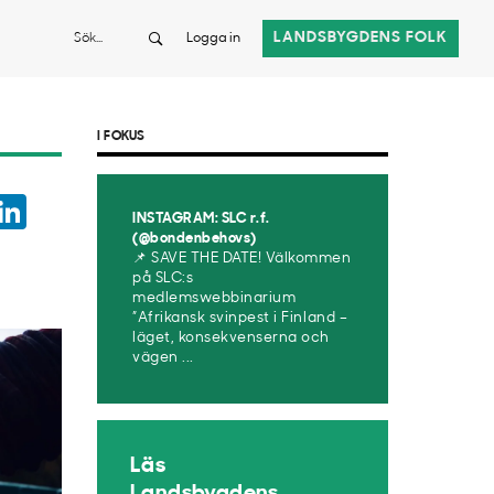
Sök
LANDSBYGDENS FOLK
Logga in
I FOKUS
ook
witter
LinkedIn
INSTAGRAM: SLC r.f.
App
(@bondenbehovs)
📌 SAVE THE DATE! Välkommen
på SLC:s
medlemswebbinarium
”Afrikansk svinpest i Finland –
läget, konsekvenserna och
vägen ...
Läs