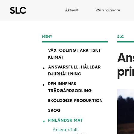
Aktuellt
Våra näringar
MENY
SLC
VÄXTODLING I ARKTISKT
An
KLIMAT
ANSVARSFULL, HÅLLBAR
pr
DJURHÅLLNING
REN INHEMSK
TRÄDGÅRDSODLING
EKOLOGISK PRODUKTION
SKOG
FINLÄNDSK MAT
Ansvarsfull