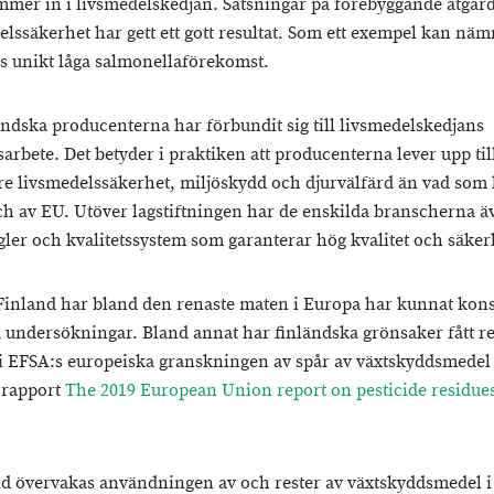
mmer in i livsmedelskedjan. Satsningar på förebyggande åtgärd
elssäkerhet har gett ett gott resultat. Som ett exempel kan nä
s unikt låga salmonellaförekomst.
ändska producenterna har förbundit sig till livsmedelskedjans
sarbete. Det betyder i praktiken att producenterna lever upp til
re livsmedelssäkerhet, miljöskydd och djurvälfärd än vad som 
h av EU. Utöver lagstiftningen har de enskilda branscherna ä
gler och kvalitetssystem som garanterar hög kvalitet och säker
i Finland har bland den renaste maten i Europa har kunnat kons
 undersökningar. Bland annat har finländska grönsaker fått r
i EFSA:s europeiska granskningen av spår av växtskyddsmedel
 rapport
The 2019 European Union report on pesticide residues
nd övervakas användningen av och rester av växtskyddsmedel i