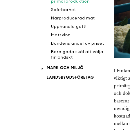
primärproduktion
Spårbarhet
Närproducerad mat
Upphandla gott!
Matsvinn
Bondens andel av priset
Bara goda skäl att välja
finländskt
MARK OCH MILJÖ
I Finlan
LANDSBYGDSFÖRETAG
viktigt
primärp
och dok
baserar
myndigh
kostnad
mellan 