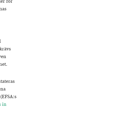
er för
mnas
l
krävs
ven
het.
tateras
ena
 (EFSA:s
 in