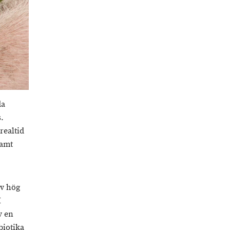
da
s.
realtid
samt
av hög
I
v en
biotika