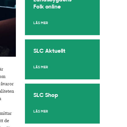
Landsbygdens
Folk online
LÄS MER
SLC Aktuellt
LÄS MER
är
nom
råvaror
liteten
SLC Shop
m
LÄS MER
mittar
tt de