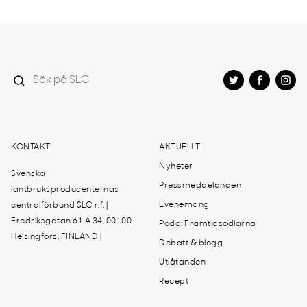
KONTAKT
AKTUELLT
Nyheter
Svenska
Pressmeddelanden
lantbruksproducenternas
Evenemang
centralförbund SLC r.f. |
Fredriksgatan 61 A 34, 00100
Podd: Framtidsodlarna
Helsingfors, FINLAND |
Debatt & blogg
Utlåtanden
Recept