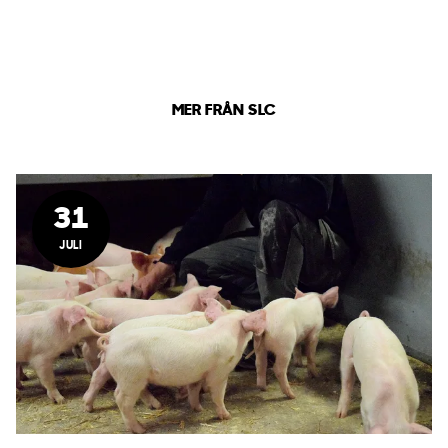
MER FRÅN SLC
31
JULI