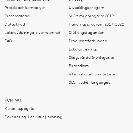
Projekt och kampanjer
Utvecklingsprogam
Pressmaterial
SLC:s miljöprogram 2019
Dataskydd
Handlingsprogram 2017-2022
Lokalavdelningars verksamhet
Ställningstaganden
FAQ
Producentförbunden
Lokalavdelningar
Skogsvårdsföreningarna
Bli medlem
Internationellt samarbete
SLC in other languages
KONTAKT
Kontaktuppgifter
Fakturering | Laskutus | Invoicing