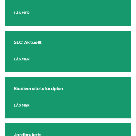
LÄS MER
SLC Aktuellt
LÄS MER
Biodiversitetsfärdplan
LÄS MER
Jordbrukets