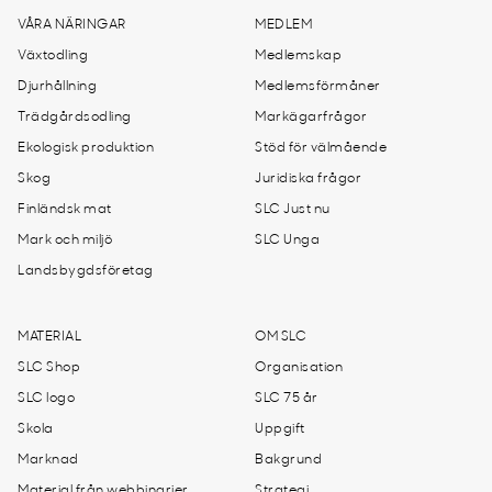
VÅRA NÄRINGAR
MEDLEM
Växtodling
Medlemskap
Djurhållning
Medlemsförmåner
Trädgårdsodling
Markägarfrågor
Ekologisk produktion
Stöd för välmående
Skog
Juridiska frågor
Finländsk mat
SLC Just nu
Mark och miljö
SLC Unga
Landsbygdsföretag
MATERIAL
OM SLC
SLC Shop
Organisation
SLC logo
SLC 75 år
Skola
Uppgift
Marknad
Bakgrund
Material från webbinarier
Strategi