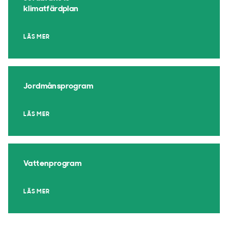
klimatfärdplan
LÄS MER
Jordmånsprogram
LÄS MER
Vattenprogram
LÄS MER