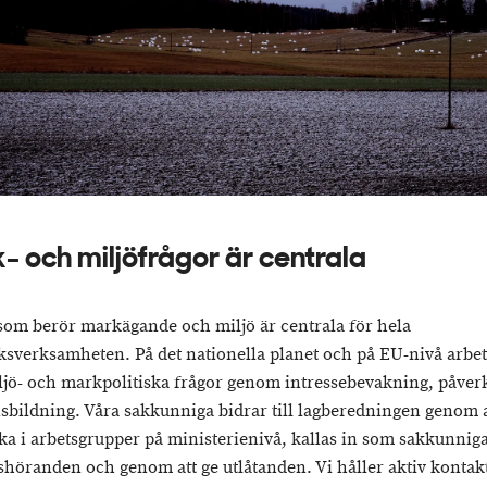
- och miljöfrågor är centrala
som berör markägande och miljö är centrala för hela
ksverksamheten. På det nationella planet och på EU-nivå arbet
jö- och markpolitiska frågor genom intressebevakning, påver
sbildning. Våra sakkunniga bidrar till lagberedningen genom a
a i arbetsgrupper på ministerienivå, kallas in som sakkunniga
shöranden och genom att ge utlåtanden. Vi håller aktiv kontak