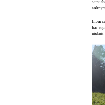
samarbe
anknytn
Inom ce
har rep
utskott.