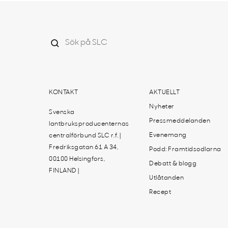
KONTAKT
AKTUELLT
Nyheter
Svenska
Pressmeddelanden
lantbruksproducenternas
Evenemang
centralförbund SLC r.f. |
Fredriksgatan 61 A 34,
Podd: Framtidsodlarna
00100 Helsingfors,
Debatt & blogg
FINLAND |
Utlåtanden
Recept