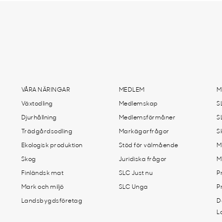
VÅRA NÄRINGAR
MEDLEM
M
Växtodling
Medlemskap
S
Djurhållning
Medlemsförmåner
S
Trädgårdsodling
Markägarfrågor
S
Ekologisk produktion
Stöd för välmående
M
Skog
Juridiska frågor
M
Finländsk mat
SLC Just nu
P
Mark och miljö
SLC Unga
P
Landsbygdsföretag
D
L