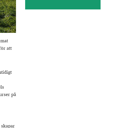
 mat
ör att
tidigt
ls
urser på
 skapar