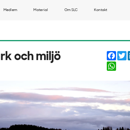
Medlem
Material
Om SLC
Kontakt
Faceb
T
rk och miljö
Whats