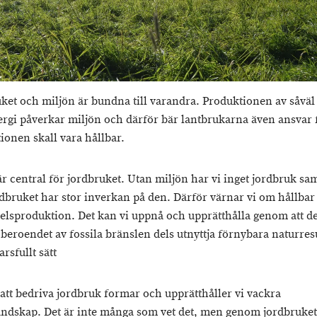
ket och miljön är bundna till varandra. Produktionen av såväl
rgi påverkar miljön och därför bär lantbrukarna även ansvar f
ionen skall vara hållbar.
är central för jordbruket. Utan miljön har vi inget jordbruk sam
dbruket har stor inverkan på den. Därför värnar vi om hållbar
elsproduktion. Det kan vi uppnå och upprätthålla genom att de
beroendet av fossila bränslen dels utnyttja förnybara naturres
arsfullt sätt
tt bedriva jordbruk formar och upprätthåller vi vackra
andskap. Det är inte många som vet det, men genom jordbruket