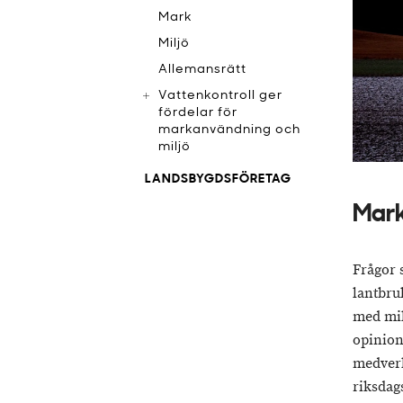
Mark
Miljö
Allemansrätt
Vattenkontroll ger
fördelar för
markanvändning och
miljö
LANDSBYGDSFÖRETAG
Mark
Frågor 
lantbru
med mil
opinion
medverk
riksdag