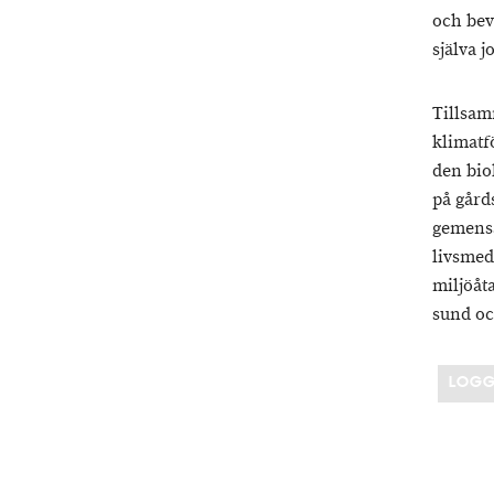
och beva
själva 
Tillsam
klimatf
den bio
på gård
gemensa
livsmed
miljöåt
sund oc
LOGG