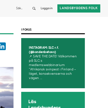
Sök
LANDSBYGDENS FOLK
Logga in
I FOKUS
ook
witter
LinkedIn
INSTAGRAM: SLC r.f.
App
(@bondenbehovs)
📌 SAVE THE DATE! Välkommen
på SLC:s
medlemswebbinarium
”Afrikansk svinpest i Finland –
läget, konsekvenserna och
vägen ...
Läs