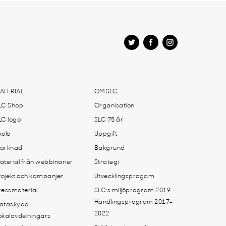
ATERIAL
OM SLC
LC Shop
Organisation
LC logo
SLC 75 år
kola
Uppgift
arknad
Bakgrund
aterial från webbinarier
Strategi
rojekt och kampanjer
Utvecklingsprogam
ressmaterial
SLC:s miljöprogram 2019
Handlingsprogram 2017-
ataskydd
2022
okalavdelningars