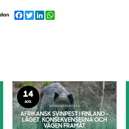
Facebook
Twitter
LinkedIn
WhatsApp
idan
14
AUG.