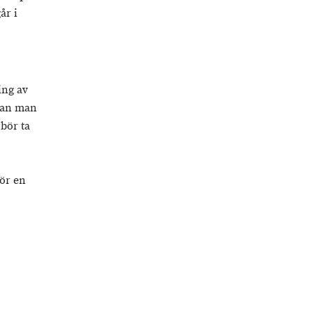
år i
ing av
 kan man
 bör ta
ör en