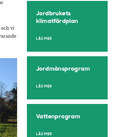
ar
Jordbrukets
klimatfärdplan
 och vi
svarande
LÄS MER
Jordmånsprogram
LÄS MER
Vattenprogram
LÄS MER