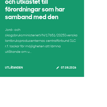
och utkastet till
förordningar som har
samband med den
Jord- och
skogsbruksministerietVN/17651/2025Svenska
lantbruksproducenternas centralförbund SLC
r.f. tackar för möjligheten att lämna
utlåtande om u...
UTLÅTANDEN
07.08.2026