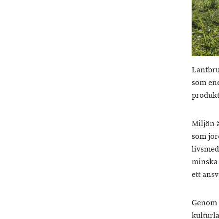
Lantbru
som ene
produkt
Miljön 
som jor
livsmed
minska 
ett ansv
Genom a
kulturl