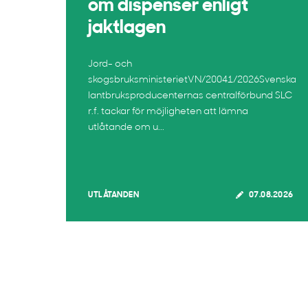
om dispenser enligt
jaktlagen
Jord- och
skogsbruksministerietVN/20041/2026Svenska
lantbruksproducenternas centralförbund SLC
r.f. tackar för möjligheten att lämna
utlåtande om u...
UTLÅTANDEN
07.08.2026