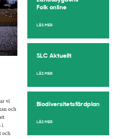
Landsbygdens
Folk online
LÄS MER
SLC Aktuellt
LÄS MER
ar vi
Biodiversitetsfärdplan
kan och
tt
LÄS MER
 i
t och