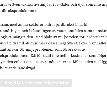
rar vi även viktiga livsmiljöer för växter och djur som inte ing
jordbruksproduktionen.
mans med andra sektorer bidrar jordbruket bl.a. till
örändringen och belastningen av vattenområden samt minskn
logiska mångfalden. Med hjälp av miljöstöden för jordbruket
snivå bidra till att minimera dessa negativa effekter. Samhället
mt ansvar för miljöproblemen som förorsakas av
elsproduktionen. Därför skall inte heller kostnader som följer
aganden enbart ersättas av producenterna. Miljöstöden möjligg
h levande landsbygd.
A IN OCH LÄS MARKÄGARENS HANDBOK