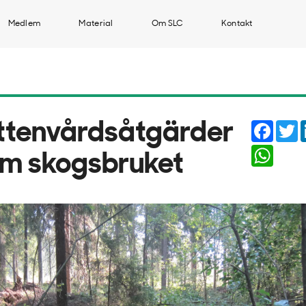
Medlem
Material
Om SLC
Kontakt
Faceb
T
ttenvårdsåtgärder
Whats
om skogsbruket