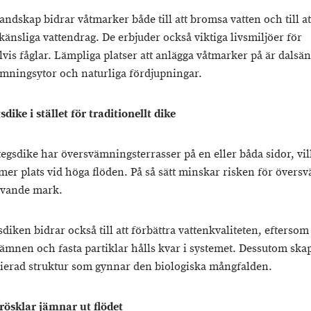
andskap bidrar våtmarker både till att bromsa vatten och till at
känsliga vattendrag. De erbjuder också viktiga livsmiljöer för
vis fåglar. Lämpliga platser att anlägga våtmarker på är dalsä
mningsytor och naturliga fördjupningar.
dike i stället för traditionellt dike
stegsdike har översvämningsterrasser på en eller båda sidor, vil
 mer plats vid höga flöden. På så sätt minskar risken för över
ivande mark.
diken bidrar också till att förbättra vattenkvaliteten, eftersom
ämnen och fasta partiklar hålls kvar i systemet. Dessutom ska
ierad struktur som gynnar den biologiska mångfalden.
rösklar jämnar ut flödet