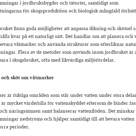
mningar i jordbruksbygder och tätorter, samtidigt som
ttningarna för skogsproduktion och biologisk mångfald förbätt
bruket finns goda möjligheter att anpassa dikning och skötsel så
hålls kvar på ett naturligt sätt. Det handlar om att planera och
bevara våtmarker och använda strukturer som efterliknar natu
sningar. Flera av de metoder som används inom jordbruket är 
bara i skogsbruket, ofta med likvärdiga miljöfördelar.
 och sköt om våtmarker
er är fuktiga områden som står under vatten under stora delar
e är mycket värdefulla för vattenskyddet eftersom de binder fas
ch näringsämnen samt balanserar vattenflöden. Det minskar
mningar nedströms och hjälper samtidigt till att bevara vatten 
orra perioder.