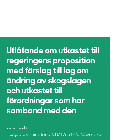
Utlåtande om utkastet till
regeringens proposition
med förslag till lag om
ändring av skogslagen
och utkastet till
förordningar som har
samband med den
Jord- och
skogsbruksministerietVN/17651/2025Svenska