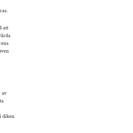
ras.
 att
 vårda
rens
även
 av
ta
i diken