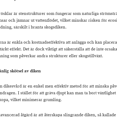
rösklar är stenstrukturer som fungerar som naturliga strömstr
sar och jämnar ut vattenflödet, vilket minskar risken för ero
ldning, särskilt i branta skogsdiken.
rna är enkla och kostnadseffektiva att anlägga och kan placeras
tärkt effekt. Det är dock viktigt att säkerställa att de inte orsak
ing som påverkar andra strukturer eller skogstillväxt.
nlig skötsel av diken
 dikesvård är en enkel men effektiv metod för att minska på
ndragen. I stället för att gräva djupt kan man ta bort växtlighe
skopa, vilket minimerar grumling.
avancerad åtgärd är att återskapa slingrande diken, så kallade