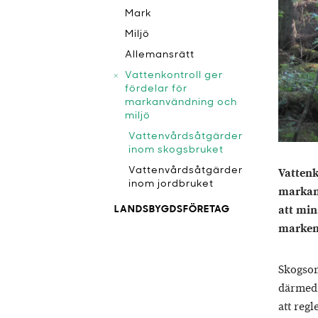
Mark
Miljö
Allemansrätt
Vattenkontroll ger
fördelar för
markanvändning och
miljö
Vattenvårdsåtgärder
inom skogsbruket
Vattenvårdsåtgärder
Vattenk
inom jordbruket
markanv
att min
LANDSBYGDSFÖRETAG
marken
Skogsom
därmed 
att reg