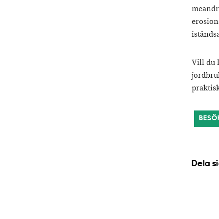
meandra
erosion
istånds
Vill du
jordbru
praktisk
BESÖ
Dela s