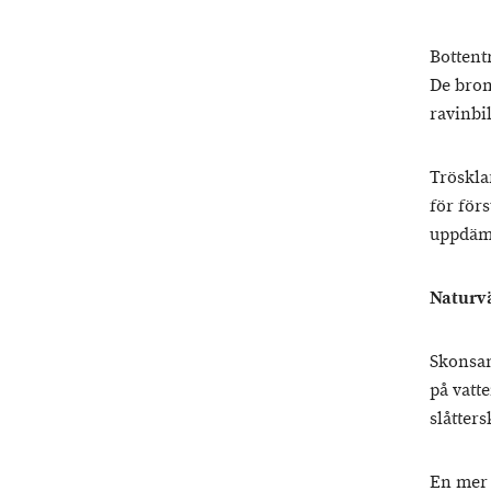
Bottent
De brom
ravinbi
Tröskla
för förs
uppdämn
Naturvä
Skonsam
på vatte
slåtter
En mer 