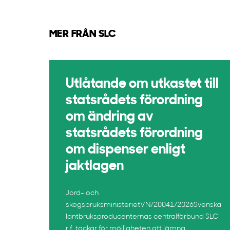
MER FRÅN SLC
Utlåtande om utkastet till
statsrådets förordning
om ändring av
statsrådets förordning
om dispenser enligt
jaktlagen
Jord- och
skogsbruksministerietVN/20041/2026Svenska
lantbruksproducenternas centralförbund SLC
r.f. tackar för möjligheten att lämna