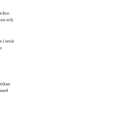
äckor.
sion och
 i serie
ar
verkan
t med