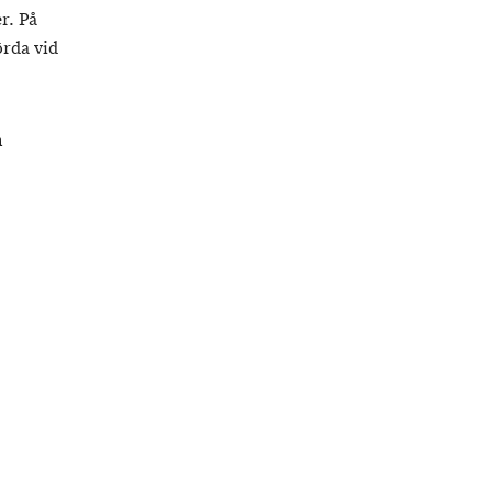
r. På
örda vid
h