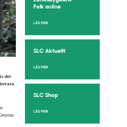
Landsbygdens
Folk online
LÄS MER
SLC Aktuellt
LÄS MER
r det
 bevara
SLC Shop
ar
LÄS MER
. Genom