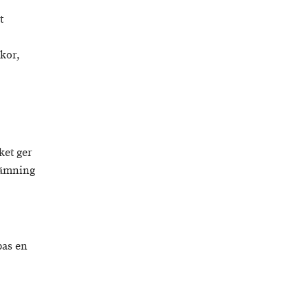
t
nkor,
ket ger
svämning
pas en