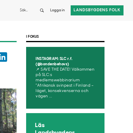
Sök
LANDSBYGDENS FOLK
Logga in
I FOKUS
ook
witter
LinkedIn
INSTAGRAM: SLC r.f.
App
(@bondenbehovs)
📌 SAVE THE DATE! Välkommen
på SLC:s
medlemswebbinarium
”Afrikansk svinpest i Finland –
läget, konsekvenserna och
vägen ...
Läs