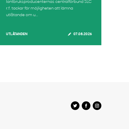
lantbruksproducenternas centralförbund SLC
r.f. tackar för möjligheten att lämna
utlåtande om u...
UTLÅTANDEN
07.08.2026