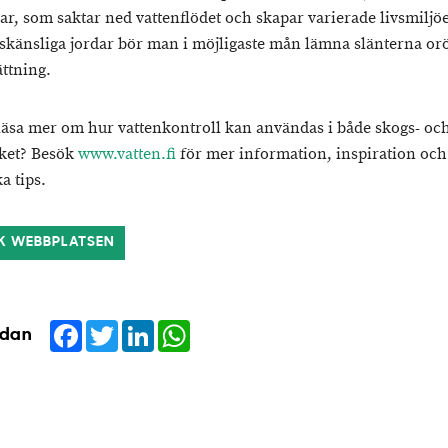
r, som saktar ned vattenflödet och skapar varierade livsmiljöe
skänsliga jordar bör man i möjligaste mån lämna slänterna or
ättning.
 läsa mer om hur vattenkontroll kan användas i både skogs- oc
ket? Besök
www.vatten.fi
för mer information, inspiration och
a tips.
K WEBBPLATSEN
Facebook
Twitter
LinkedIn
WhatsApp
idan