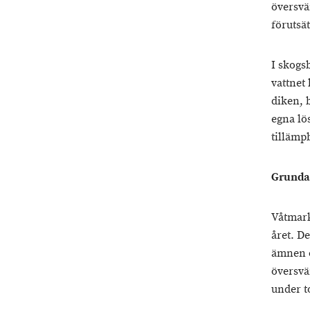
översvä
förutsä
I skogs
vattnet 
diken, 
egna lö
tillämp
Grunda
Våtmark
året. D
ämnen o
översvä
under t