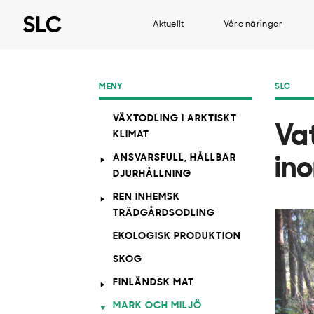
Aktuellt
Våra näringar
MENY
SLC
VÄXTODLING I ARKTISKT
Va
KLIMAT
ANSVARSFULL, HÅLLBAR
in
DJURHÅLLNING
REN INHEMSK
TRÄDGÅRDSODLING
EKOLOGISK PRODUKTION
SKOG
FINLÄNDSK MAT
MARK OCH MILJÖ