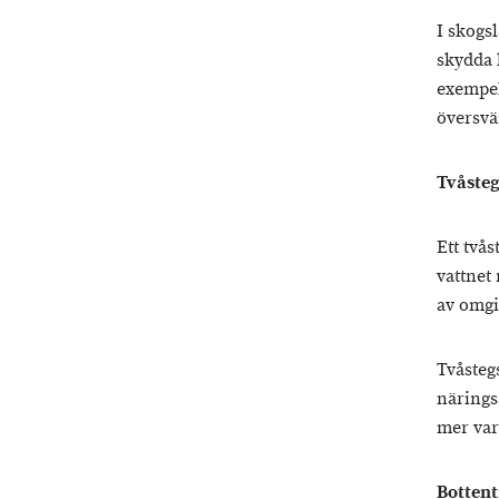
I skogsl
skydda 
exempel
översvä
Tvåstegs
Ett två
vattnet
av omg
Tvåstegs
närings
mer var
Bottent