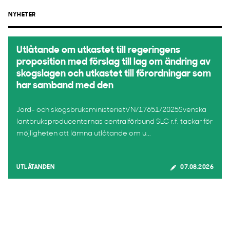
NYHETER
Utlåtande om utkastet till regeringens
proposition med förslag till lag om ändring av
skogslagen och utkastet till förordningar som
har samband med den
Jord- och skogsbruksministerietVN/17651/2025Svenska
lantbruksproducenternas centralförbund SLC r.f. tackar för
möjligheten att lämna utlåtande om u...
UTLÅTANDEN
07.08.2026