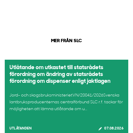
MER FRÅN SLC
Utlåtande om utkastet till statsrådets
förordning om ändring av statsrådets
förordning om dispenser enligt jaktlagen
Jord- och skogsbruksministerietVN/20041/2026Svenska
lantbruksproducenternas centralförbund SLC r.f. tackar för
möjligheten att lämna utlåtande om u...
UTLÅTANDEN
07.08.2026