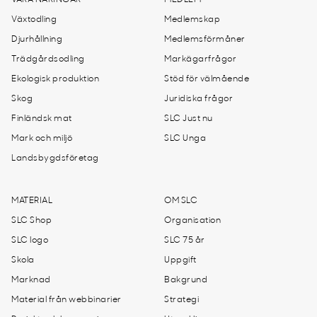
VÅRA NÄRINGAR
MEDLEM
Växtodling
Medlemskap
Djurhållning
Medlemsförmåner
Trädgårdsodling
Markägarfrågor
Ekologisk produktion
Stöd för välmående
Skog
Juridiska frågor
Finländsk mat
SLC Just nu
Mark och miljö
SLC Unga
Landsbygdsföretag
MATERIAL
OM SLC
SLC Shop
Organisation
SLC logo
SLC 75 år
Skola
Uppgift
Marknad
Bakgrund
Material från webbinarier
Strategi