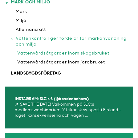
MARK OCH MILJÖ
Mark
Miljö
Allemansrätt
Vattenkontroll ger fördelar för markanvändning
och miljö
Vattenvårdsåtgärder inom skogsbruket
Vattenvårdsåtgärder inom jordbruket
LANDSBYGDSFÖRETAG
INSTAGRAM: SLC r.f. (@bondenbehovs)
📌 SAVE THE DATE! Välkommen på SLC:s
medlemswebbinarium ”Afrikansk svinpest i Finland –
läget, konsekvenserna och vägen ...