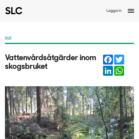
Logga in
SLC
Facebook
Twitter
Vattenvårdsåtgärder inom
skogsbruket
LinkedIn
Whats