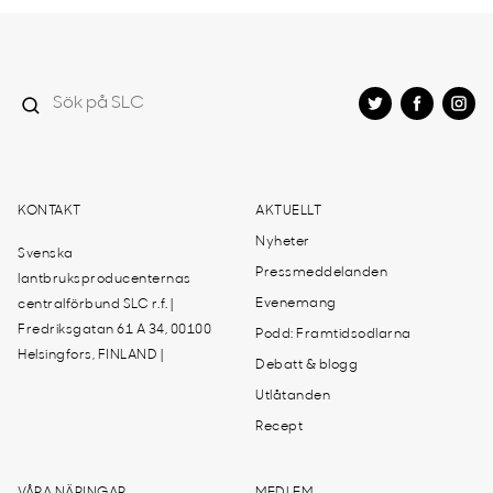
KONTAKT
AKTUELLT
Nyheter
Svenska
Pressmeddelanden
lantbruksproducenternas
Evenemang
centralförbund SLC r.f. |
Fredriksgatan 61 A 34, 00100
Podd: Framtidsodlarna
Helsingfors, FINLAND |
Debatt & blogg
Utlåtanden
Recept