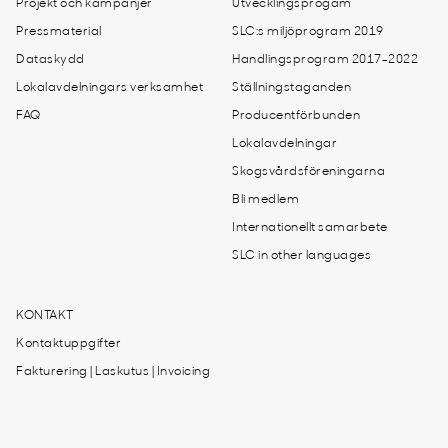
Projekt och kampanjer
Utvecklingsprogam
Pressmaterial
SLC:s miljöprogram 2019
Dataskydd
Handlingsprogram 2017-2022
Lokalavdelningars verksamhet
Ställningstaganden
FAQ
Producentförbunden
Lokalavdelningar
Skogsvårdsföreningarna
Bli medlem
Internationellt samarbete
SLC in other languages
KONTAKT
Kontaktuppgifter
Fakturering | Laskutus | Invoicing