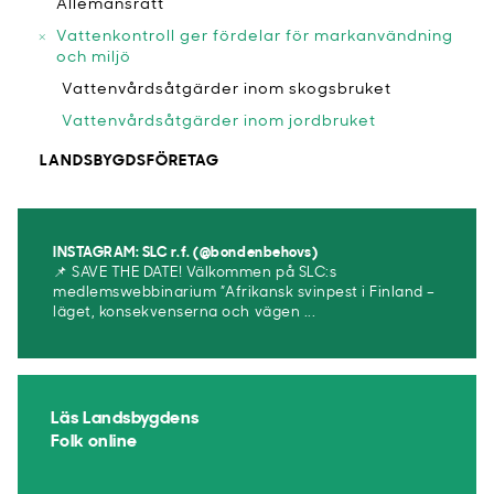
Allemansrätt
Vattenkontroll ger fördelar för markanvändning
och miljö
Vattenvårdsåtgärder inom skogsbruket
Vattenvårdsåtgärder inom jordbruket
LANDSBYGDSFÖRETAG
INSTAGRAM: SLC r.f. (@bondenbehovs)
📌 SAVE THE DATE! Välkommen på SLC:s
medlemswebbinarium ”Afrikansk svinpest i Finland –
läget, konsekvenserna och vägen ...
Läs Landsbygdens
Folk online