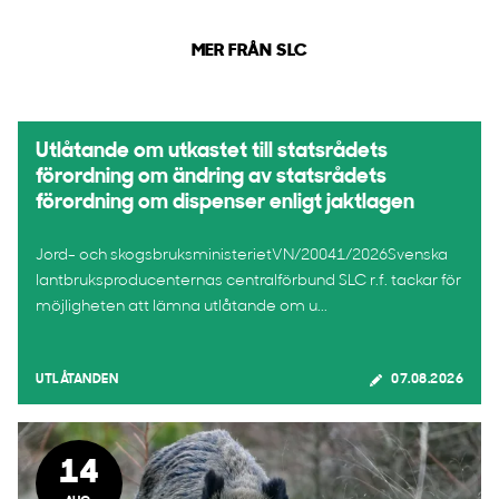
MER FRÅN SLC
Utlåtande om utkastet till statsrådets
förordning om ändring av statsrådets
förordning om dispenser enligt jaktlagen
Jord- och skogsbruksministerietVN/20041/2026Svenska
lantbruksproducenternas centralförbund SLC r.f. tackar för
möjligheten att lämna utlåtande om u...
UTLÅTANDEN
07.08.2026
14