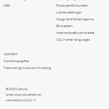
FAQ
Producentförbunden
Lokalavdelningar
Skogsvårdsföreningarna
Bli medlem
Internationellt samarbete
SLC in other languages
KONTAKT
Kontaktuppgifter
Fakturering | Laskutus | Invoicing
© 2026 Svenska
lantbruksproducenternas
centralförbund SLC r.f