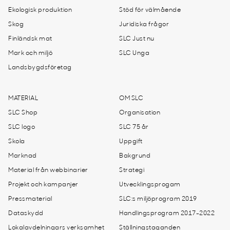
Ekologisk produktion
Stöd för välmående
Skog
Juridiska frågor
Finländsk mat
SLC Just nu
Mark och miljö
SLC Unga
Landsbygdsföretag
MATERIAL
OM SLC
SLC Shop
Organisation
SLC logo
SLC 75 år
Skola
Uppgift
Marknad
Bakgrund
Material från webbinarier
Strategi
Projekt och kampanjer
Utvecklingsprogam
Pressmaterial
SLC:s miljöprogram 2019
Dataskydd
Handlingsprogram 2017-2022
Lokalavdelningars verksamhet
Ställningstaganden