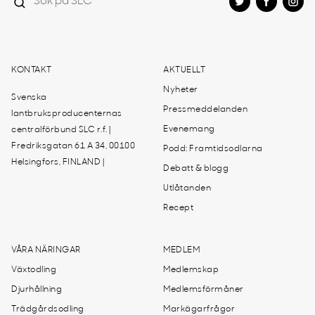
KONTAKT
AKTUELLT
Nyheter
Svenska
Pressmeddelanden
lantbruksproducenternas
Evenemang
centralförbund SLC r.f. |
Fredriksgatan 61 A 34, 00100
Podd: Framtidsodlarna
Helsingfors, FINLAND |
Debatt & blogg
Utlåtanden
Recept
VÅRA NÄRINGAR
MEDLEM
Växtodling
Medlemskap
Djurhållning
Medlemsförmåner
Trädgårdsodling
Markägarfrågor