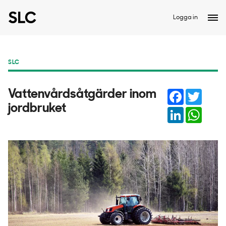
Logga in
SLC
Facebook
Twitter
Vattenvårdsåtgärder inom
jordbruket
LinkedIn
Whats