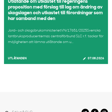
Utlåtande om utkastet till regeringens
proposition med förslag till lag om ändring av
skogslagen och utkastet till förordningar som
har samband med den
Jord- och skogsbruksministerietVN/17651/2025Svenska
lantbruksproducenternas centralförbund SLC r.f. tackar för
möjligheten att lämna utlåtande om u...
UTLÅTANDEN
07.08.2026