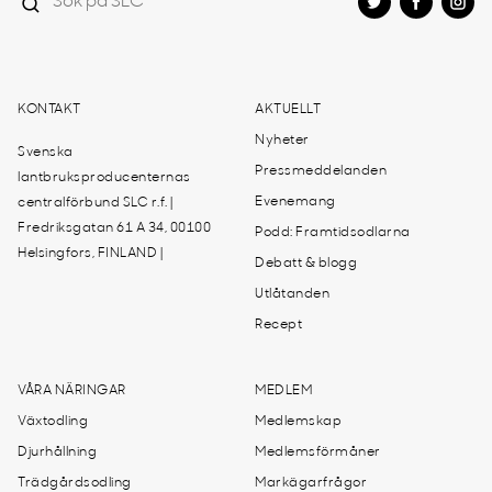
KONTAKT
AKTUELLT
Nyheter
Svenska
Pressmeddelanden
lantbruksproducenternas
Evenemang
centralförbund SLC r.f. |
Fredriksgatan 61 A 34, 00100
Podd: Framtidsodlarna
Helsingfors, FINLAND |
Debatt & blogg
Utlåtanden
Recept
VÅRA NÄRINGAR
MEDLEM
Växtodling
Medlemskap
Djurhållning
Medlemsförmåner
Trädgårdsodling
Markägarfrågor