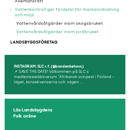
Allemansrätt
Vattenkontroll ger fördelar för markanvändning
och miljö
Vattenvårdsåtgärder inom skogsbruket
Vattenvårdsåtgärder inom jordbruket
LANDSBYGDSFÖRETAG
INSTAGRAM: SLC r.f. (@bondenbehovs)
📌 SAVE THE DATE! Välkommen på SLC:s
medlemswebbinarium ”Afrikansk svinpest i Finland –
läget, konsekvenserna och vägen ...
Läs Landsbygdens
Folk online