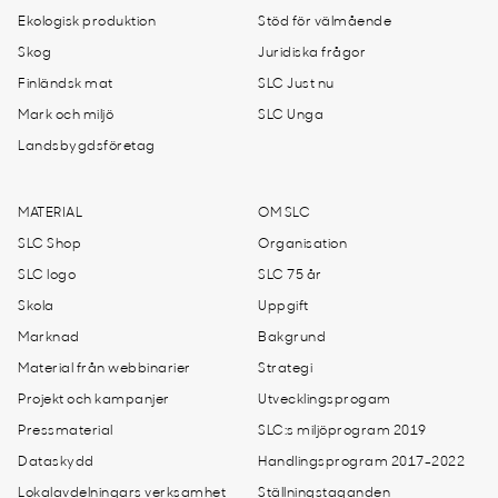
Ekologisk produktion
Stöd för välmående
Skog
Juridiska frågor
Finländsk mat
SLC Just nu
Mark och miljö
SLC Unga
Landsbygdsföretag
MATERIAL
OM SLC
SLC Shop
Organisation
SLC logo
SLC 75 år
Skola
Uppgift
Marknad
Bakgrund
Material från webbinarier
Strategi
Projekt och kampanjer
Utvecklingsprogam
Pressmaterial
SLC:s miljöprogram 2019
Dataskydd
Handlingsprogram 2017-2022
Lokalavdelningars verksamhet
Ställningstaganden