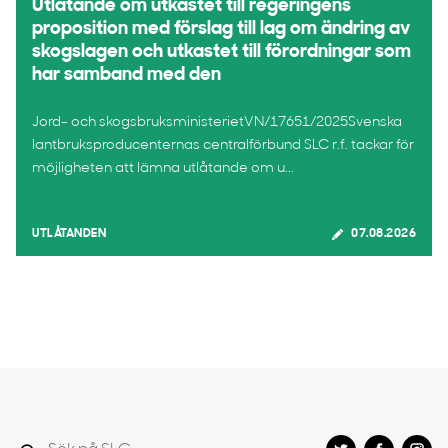
Utlåtande om utkastet till regeringens
proposition med förslag till lag om ändring av
skogslagen och utkastet till förordningar som
har samband med den
Jord- och skogsbruksministerietVN/17651/2025Svenska
lantbruksproducenternas centralförbund SLC r.f. tackar för
möjligheten att lämna utlåtande om u...
UTLÅTANDEN
07.08.2026