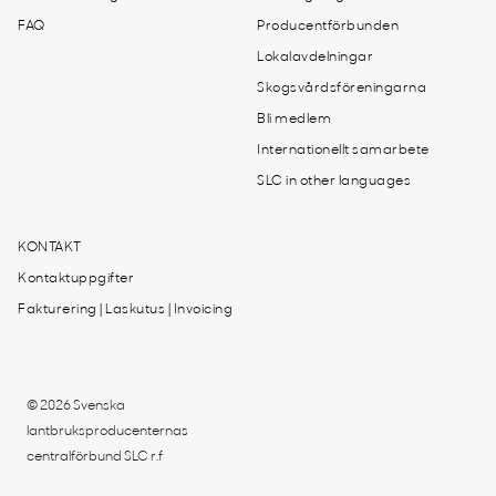
FAQ
Producentförbunden
Lokalavdelningar
Skogsvårdsföreningarna
Bli medlem
Internationellt samarbete
SLC in other languages
KONTAKT
Kontaktuppgifter
Fakturering | Laskutus | Invoicing
© 2026 Svenska
lantbruksproducenternas
centralförbund SLC r.f