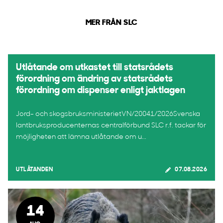
MER FRÅN SLC
Utlåtande om utkastet till statsrådets
förordning om ändring av statsrådets
förordning om dispenser enligt jaktlagen
Jord- och skogsbruksministerietVN/20041/2026Svenska
lantbruksproducenternas centralförbund SLC r.f. tackar för
möjligheten att lämna utlåtande om u...
UTLÅTANDEN
07.08.2026
14