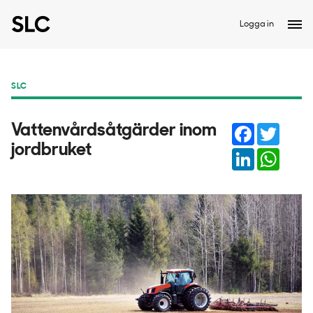
Logga in
SLC
Facebook
Twitter
Vattenvårdsåtgärder inom
jordbruket
LinkedIn
Whats