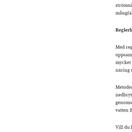
strömni
mångfa
Reglerb
Med reg
uppsaml
mycket 
näring 
Metoden
nedbryt
genomsl
vatten f
Vill du