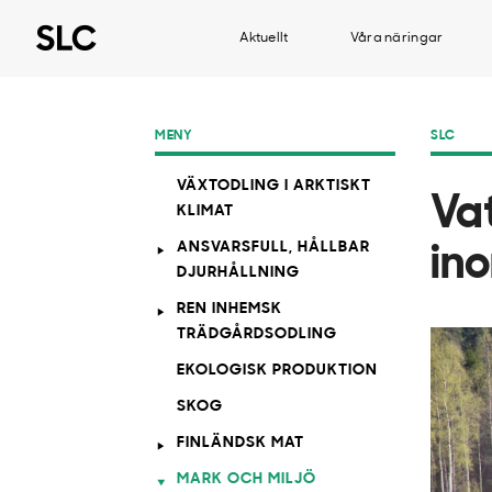
Aktuellt
Våra näringar
MENY
SLC
VÄXTODLING I ARKTISKT
Va
KLIMAT
ANSVARSFULL, HÅLLBAR
in
DJURHÅLLNING
REN INHEMSK
TRÄDGÅRDSODLING
EKOLOGISK PRODUKTION
SKOG
FINLÄNDSK MAT
MARK OCH MILJÖ