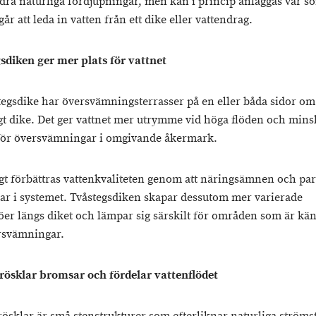
ndra naturliga fördjupningar, men kan i princip anläggas var s
går att leda in vatten från ett dike eller vattendrag.
sdiken ger mer plats för vattnet
stegsdike har översvämningsterrasser på en eller båda sidor om 
igt dike. Det ger vattnet mer utrymme vid höga flöden och mins
för översvämningar i omgivande åkermark.
gt förbättras vattenkvaliteten genom att näringsämnen och par
var i systemet. Tvåstegsdiken skapar dessutom mer varierade
jöer längs diket och lämpar sig särskilt för områden som är kän
rsvämningar.
rösklar bromsar och fördelar vattenflödet