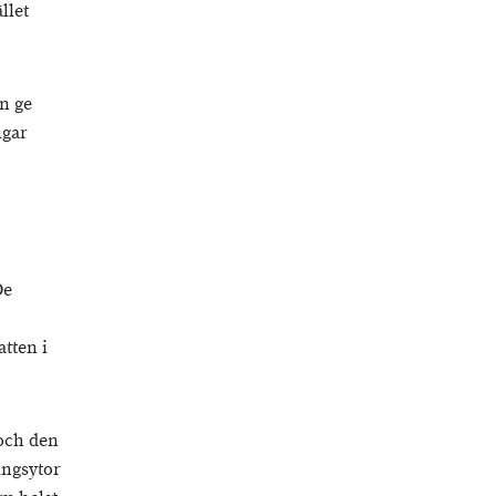
llet
n ge
ngar
De
atten i
 och den
ingsytor