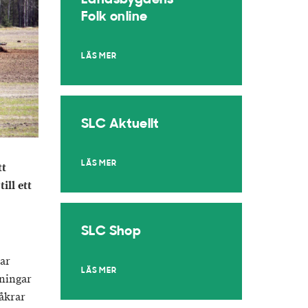
Landsbygdens
Folk online
LÄS MER
SLC Aktuellt
LÄS MER
tt
ill ett
SLC Shop
ar
LÄS MER
sningar
 åkrar