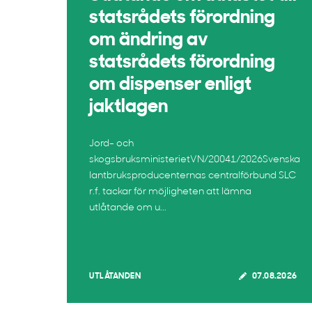
statsrådets förordning
om ändring av
statsrådets förordning
om dispenser enligt
jaktlagen
Jord- och
skogsbruksministerietVN/20041/2026Svenska
lantbruksproducenternas centralförbund SLC
r.f. tackar för möjligheten att lämna
utlåtande om u...
UTLÅTANDEN
07.08.2026