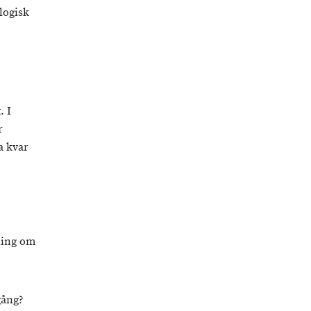
logisk
. I
r
a kvar
ning om
gång?