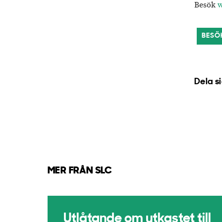
Besök
w
BESÖ
Dela s
MER FRÅN SLC
Utlåtande om utkastet till