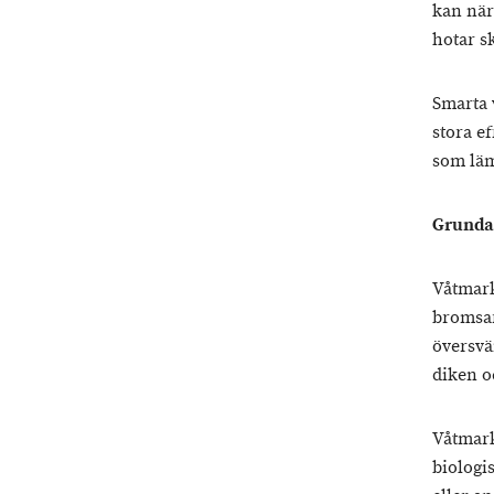
kan när
hotar s
Smarta 
stora e
som läm
Grunda
Våtmark
bromsar
översvä
diken o
Våtmark
biologi