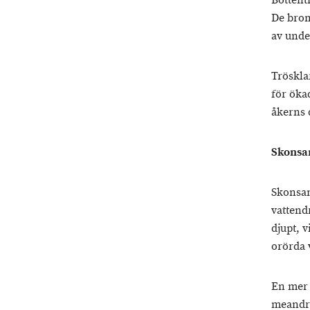
Bottent
De brom
av unde
Tröskla
för öka
åkerns 
Skonsa
Skonsam
vattendr
djupt, 
orörda 
En mer 
meandra