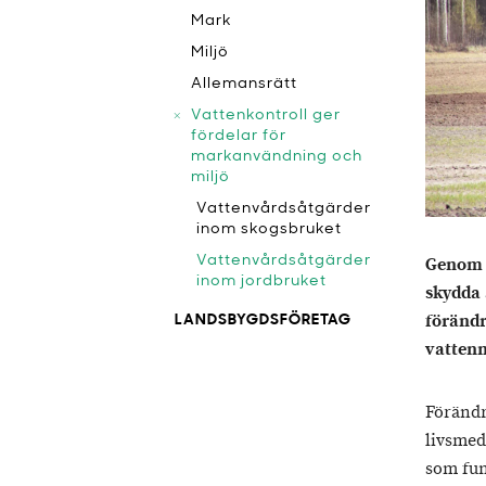
Mark
Miljö
Allemansrätt
Vattenkontroll ger
fördelar för
markanvändning och
miljö
Vattenvårdsåtgärder
inom skogsbruket
Vattenvårdsåtgärder
Genom a
inom jordbruket
skydda 
förändr
LANDSBYGDSFÖRETAG
vattenm
Förändr
livsmed
som fun