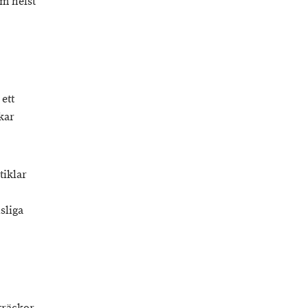
om helst
ett
kar
tiklar
sliga