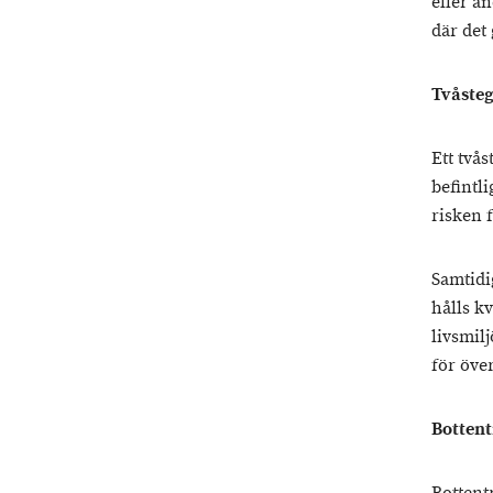
eller a
där det 
Tvåsteg
Ett två
befintl
risken 
Samtidi
hålls k
livsmil
för öve
Bottent