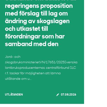
regeringens proposition
med förslag till lag om
ändring av skogslagen
och utkastet till
förordningar som har
samband med den
Jord- och
skogsbruksministerietVN/17651/2025Svenska
lantbruksproducenternas centralförbund SLC
r.f. tackar för möjligheten att lämna
utlåtande om u...
UTLÅTANDEN
07.08.2026