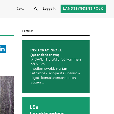
Sök
LANDSBYGDENS FOLK
Logga in
I FOKUS
ook
witter
LinkedIn
INSTAGRAM: SLC r.f.
App
(@bondenbehovs)
📌 SAVE THE DATE! Välkommen
på SLC:s
medlemswebbinarium
”Afrikansk svinpest i Finland –
läget, konsekvenserna och
vägen ...
Läs