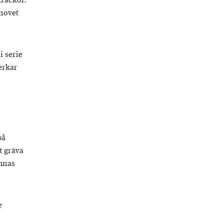
träckor.
hovet
i serie
erkar
på
t gräva
ämnas
e