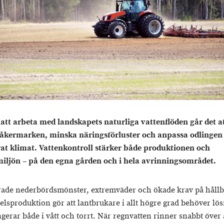
tt arbeta med landskapets naturliga vattenflöden går det a
åkermarken, minska näringsförluster och anpassa odlingen t
at klimat. Vattenkontroll stärker både produktionen och
iljön – på den egna gården och i hela avrinningsområdet.
ade nederbördsmönster, extremväder och ökade krav på hållb
elsproduktion gör att lantbrukare i allt högre grad behöver lö
gerar både i vått och torrt. När regnvatten rinner snabbt över