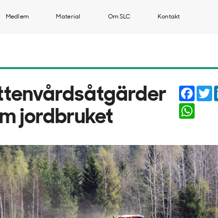
Medlem
Material
Om SLC
Kontakt
Faceb
T
ttenvårdsåtgärder
Whats
om jordbruket