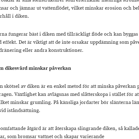
rösklar är små stenstrukturer som efterliknar naturliga ströms
sar och jämnar ut vattenflödet, vilket minskar erosion och be
rhåll i diken.
rna fungerar bäst i diken med tillräckligt flöde och kan byggas 
d effekt. Det är viktigt att de inte orsakar uppdämning som påv
dränering eller andra konstruktioner.
m dikesvård minskar påverkan
 skötsel av diken är en enkel metod för att minska påverkan 
agen. Växtlighet kan avlägsnas med slåtterskopa i stället för at
vilket minskar grumling. På känsliga jordarter bör slänterna l
vid iståndsättning.
omfattande åtgärd är att återskapa slingrande diken, så kallad
r, som bromsar vattnet och skapar varierande