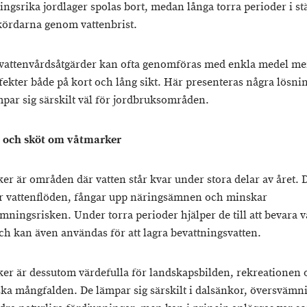
ingsrika jordlager spolas bort, medan långa torra perioder i stä
kördarna genom vattenbrist.
vattenvårdsåtgärder kan ofta genomföras med enkla medel me
ffekter både på kort och lång sikt. Här presenteras några lösni
par sig särskilt väl för jordbruksområden.
 och sköt om våtmarker
er är områden där vatten står kvar under stora delar av året. 
 vattenflöden, fångar upp näringsämnen och minskar
mningsrisken. Under torra perioder hjälper de till att bevara v
ch kan även användas för att lagra bevattningsvatten.
er är dessutom värdefulla för landskapsbilden, rekreationen
ska mångfalden. De lämpar sig särskilt i dalsänkor, översvämn