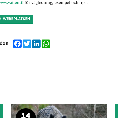
ww.vatten.fi
för vägledning, exempel och tips.
K WEBBPLATSEN
Facebook
Twitter
LinkedIn
WhatsApp
idan
14