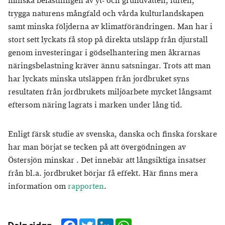
minska belastningen av yt- och grundvatten, luften,
trygga naturens mångfald och vårda kulturlandskapen
samt minska följderna av klimatförändringen. Man har i
stort sett lyckats få stop på direkta utsläpp från djurstall
genom investeringar i gödselhantering men åkrarnas
näringsbelastning kräver ännu satsningar. Trots att man
har lyckats minska utsläppen från jordbruket syns
resultaten från jordbrukets miljöarbete mycket långsamt
eftersom näring lagrats i marken under lång tid.
Enligt färsk studie av svenska, danska och finska forskare
har man börjat se tecken på att övergödningen av
Östersjön minskar . Det innebär att långsiktiga insatser
från bl.a. jordbruket börjar få effekt. Här finns mera
information om
rapporten
.
Facebook
Twitter
LinkedIn
WhatsApp