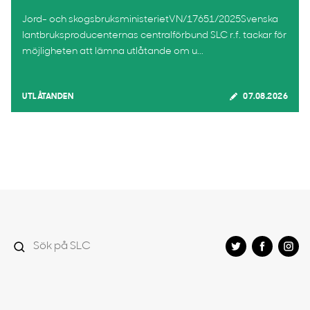
Jord- och skogsbruksministerietVN/17651/2025Svenska
lantbruksproducenternas centralförbund SLC r.f. tackar för
möjligheten att lämna utlåtande om u...
UTLÅTANDEN
07.08.2026