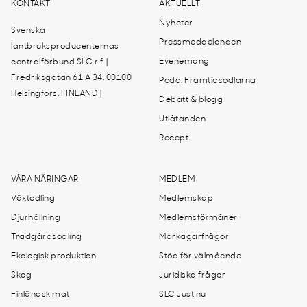
KONTAKT
AKTUELLT
Nyheter
Svenska
Pressmeddelanden
lantbruksproducenternas
Evenemang
centralförbund SLC r.f. |
Fredriksgatan 61 A 34, 00100
Podd: Framtidsodlarna
Helsingfors, FINLAND |
Debatt & blogg
Utlåtanden
Recept
VÅRA NÄRINGAR
MEDLEM
Växtodling
Medlemskap
Djurhållning
Medlemsförmåner
Trädgårdsodling
Markägarfrågor
Ekologisk produktion
Stöd för välmående
Skog
Juridiska frågor
Finländsk mat
SLC Just nu