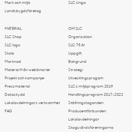
Mark och miljö
SLC Unga
Landsbygdsföretag
MATERIAL
OM SLC
SLC Shop
Organisation
SLC logo
SLC 75 år
Skola
Uppgift
Marknad
Bakgrund
Material från webbinarier
Strategi
Projekt och kampanjer
Utvecklingsprogam
Pressmaterial
SLC:s miljöprogram 2019
Dataskydd
Handlingsprogram 2017-2022
Lokalavdelningars verksamhet
Ställningstaganden
FAQ
Producentförbunden
Lokalavdelningar
Skogsvårdsföreningarna