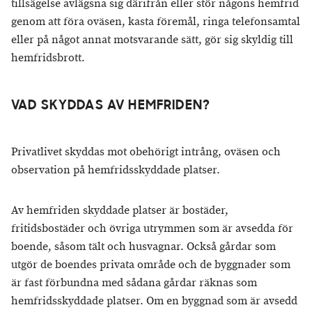
tillsägelse avlägsna sig därifrån eller stör någons hemfrid
genom att föra oväsen, kasta föremål, ringa telefonsamtal
eller på något annat motsvarande sätt, gör sig skyldig till
hemfridsbrott.
VAD SKYDDAS AV HEMFRIDEN?
Privatlivet skyddas mot obehörigt intrång, oväsen och
observation på hemfridsskyddade platser.
Av hemfriden skyddade platser är bostäder,
fritidsbostäder och övriga utrymmen som är avsedda för
boende, såsom tält och husvagnar. Också gårdar som
utgör de boendes privata område och de byggnader som
är fast förbundna med sådana gårdar räknas som
hemfridsskyddade platser. Om en byggnad som är avsedd