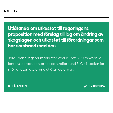
NYHETER
Utlåtande om utkastet till regeringens
proposition med förslag till lag om ändring av
skogslagen och utkastet till förordningar som
har samband med den
Jord- och skogsbruksministerietVN/17651/2025Svenska
lantbruksproducenternas centralförbund SLC r.f. tackar för
möjligheten att lämna utlåtande om u...
UTLÅTANDEN
07.08.2026