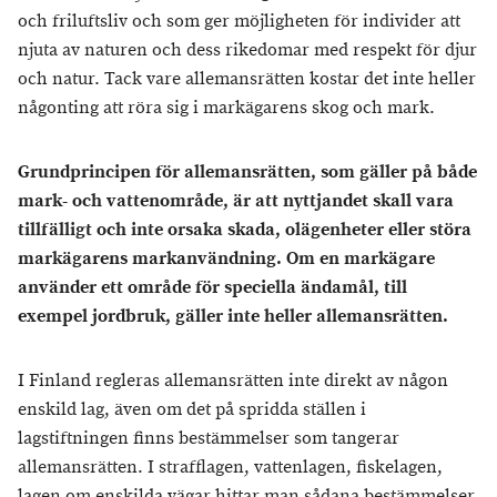
och friluftsliv och som ger möjligheten för individer att
njuta av naturen och dess rikedomar med respekt för djur
och natur. Tack vare allemansrätten kostar det inte heller
någonting att röra sig i markägarens skog och mark.
Grundprincipen för allemansrätten, som gäller på både
mark- och vattenområde, är att nyttjandet skall vara
tillfälligt och inte orsaka skada, olägenheter eller störa
markägarens markanvändning. Om en markägare
använder ett område för speciella ändamål, till
exempel jordbruk, gäller inte heller allemansrätten.
I Finland regleras allemansrätten inte direkt av någon
enskild lag, även om det på spridda ställen i
lagstiftningen finns bestämmelser som tangerar
allemansrätten. I strafflagen, vattenlagen, fiskelagen,
lagen om enskilda vägar hittar man sådana bestämmelser.