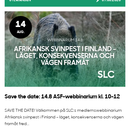
UTLÅTANDEN
07.08.2026
14
AUG.
Save the date: 14.8 ASF-webbinarium kl. 10-12
SAVE THE DATE! Välkommen på SLC:s medlemswebbinarium
Afrikansk svinpest i Finland – läget, konsekvenserna och vägen
framåt fred...