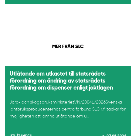
MER FRÅN SLC
Utlåtande om utkastet till statsrådets
förordning om ändring av statsrådets
förordning om dispenser enligt jaktlagen
Jord- och skogsbruksministerietVN/20041/2026Svenska
lantbruksproducenternas centralförbund SLC r.f. tackar för
möjligheten att lämna utlåtande om u...