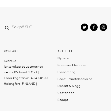
KONTAKT
AKTUELLT
Nyheter
Svenska
Pressmeddelanden
lantbruksproducenternas
Evenemang
centralförbund SLC r.f. |
Fredriksgatan 61 A 34, 00100
Podd: Framtidsodlarna
Helsingfors, FINLAND |
Debatt & blogg
Utlåtanden
Recept