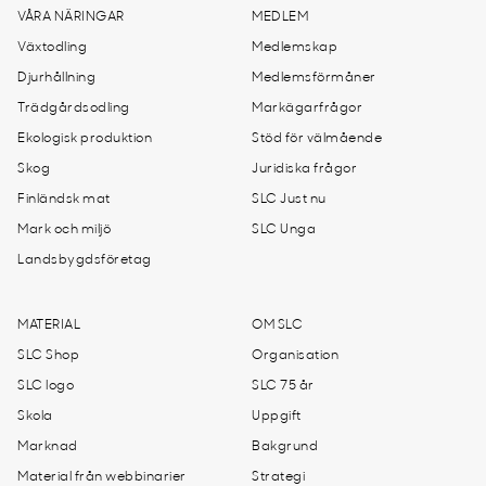
VÅRA NÄRINGAR
MEDLEM
Växtodling
Medlemskap
Djurhållning
Medlemsförmåner
Trädgårdsodling
Markägarfrågor
Ekologisk produktion
Stöd för välmående
Skog
Juridiska frågor
Finländsk mat
SLC Just nu
Mark och miljö
SLC Unga
Landsbygdsföretag
MATERIAL
OM SLC
SLC Shop
Organisation
SLC logo
SLC 75 år
Skola
Uppgift
Marknad
Bakgrund
Material från webbinarier
Strategi