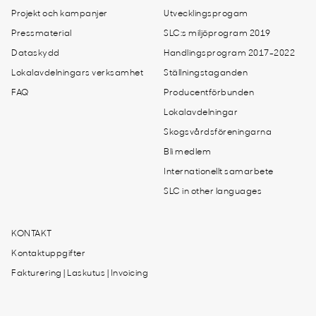
Projekt och kampanjer
Utvecklingsprogam
Pressmaterial
SLC:s miljöprogram 2019
Dataskydd
Handlingsprogram 2017-2022
Lokalavdelningars verksamhet
Ställningstaganden
FAQ
Producentförbunden
Lokalavdelningar
Skogsvårdsföreningarna
Bli medlem
Internationellt samarbete
SLC in other languages
KONTAKT
Kontaktuppgifter
Fakturering | Laskutus | Invoicing