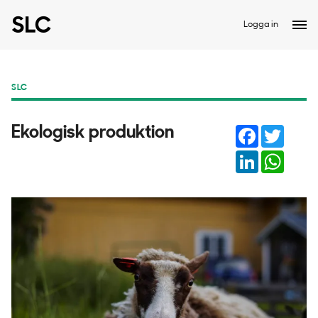
Logga in
SLC
Facebook
Twitter
Ekologisk produktion
LinkedIn
Whats