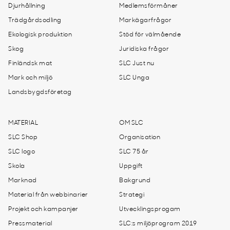
Djurhållning
Medlemsförmåner
Trädgårdsodling
Markägarfrågor
Ekologisk produktion
Stöd för välmående
Skog
Juridiska frågor
Finländsk mat
SLC Just nu
Mark och miljö
SLC Unga
Landsbygdsföretag
MATERIAL
OM SLC
SLC Shop
Organisation
SLC logo
SLC 75 år
Skola
Uppgift
Marknad
Bakgrund
Material från webbinarier
Strategi
Projekt och kampanjer
Utvecklingsprogam
Pressmaterial
SLC:s miljöprogram 2019