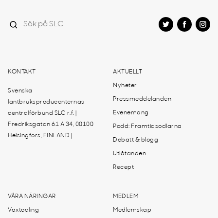
KONTAKT
AKTUELLT
Nyheter
Svenska
Pressmeddelanden
lantbruksproducenternas
Evenemang
centralförbund SLC r.f. |
Fredriksgatan 61 A 34, 00100
Podd: Framtidsodlarna
Helsingfors, FINLAND |
Debatt & blogg
Utlåtanden
Recept
VÅRA NÄRINGAR
MEDLEM
Växtodling
Medlemskap