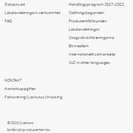
Dataskydd
Handlingsprogram 2017-2022
Lokalavdelningars verksamhet
Ställningstaganden
FAQ
Producentförbunden
Lokalavdelningar
Skogsvårdsföreningarna
Bli medlem
Internationellt samarbete
SLC in other languages
KONTAKT
Kontaktuppgifter
Fakturering | Laskutus | Invoicing
© 2026 Svenska
lantbruksproducenternas