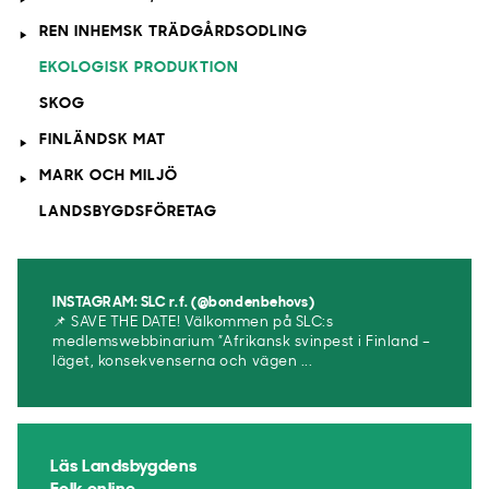
REN INHEMSK TRÄDGÅRDSODLING
EKOLOGISK PRODUKTION
SKOG
FINLÄNDSK MAT
MARK OCH MILJÖ
LANDSBYGDSFÖRETAG
INSTAGRAM: SLC r.f. (@bondenbehovs)
📌 SAVE THE DATE! Välkommen på SLC:s
medlemswebbinarium ”Afrikansk svinpest i Finland –
läget, konsekvenserna och vägen ...
Läs Landsbygdens