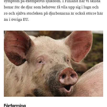
symptom på exempelvis sjukdom. I Finland har vi skilda
boxar för de djur som behöver få vila upp sig i lugn och
ro och själva storleken på djurboxarna är också större här
än i övriga EU.
Fårfarming