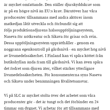
är mycket omfattande. Den ställer djurskyddskrav som
är på en högre nivå än EU:s krav. Därutöver har våra
producenter tillsammans med andra aktörer inom
matkedjan låtit utveckla och förbundit sig att
följa produktionsdjurens hälsouppföljningssystem,
Naseva för nötkreatur och Sikava för grisar och svin.
Dessa uppföljningssystem upprätthåller - genom en
noggrann egenkontroll på gårdsnivå - en mycket hög nivå
av livsmedelssäkerhet. I Finland kan vi spåra köttet från
butikshyllan ända fram till gårdsnivå. Vi kan även spåra
det fodret som djuren äter, vilket stärker ytterligare
livsmedelssäkerheten. För konsumenterna syns Naseva
och Sikava under benämningen Kvalitetsansvar.
Vi på SLC är mycket stolta över det arbetet som våra
producenter gör - det är tungt och det förbinder en 24
timmar om dygnet. Vi arbetar för att tillsammans med