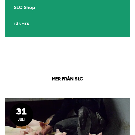
SLC Shop
LÄS MER
MER FRÅN SLC
31
JULI