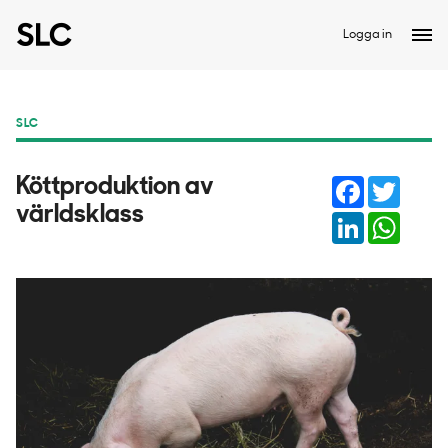
Logga in
SLC
Facebook
Twitter
Köttproduktion av
världsklass
LinkedIn
Whats