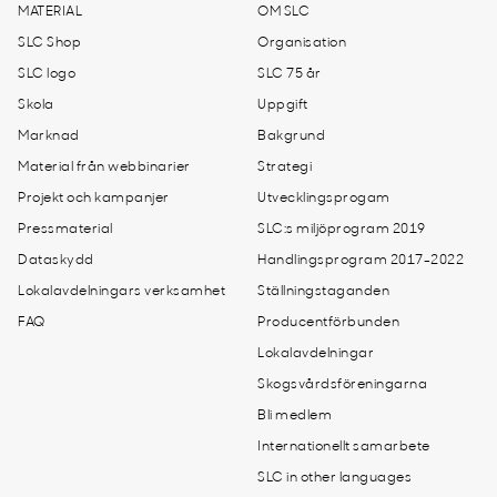
MATERIAL
OM SLC
SLC Shop
Organisation
SLC logo
SLC 75 år
Skola
Uppgift
Marknad
Bakgrund
Material från webbinarier
Strategi
Projekt och kampanjer
Utvecklingsprogam
Pressmaterial
SLC:s miljöprogram 2019
Dataskydd
Handlingsprogram 2017-2022
Lokalavdelningars verksamhet
Ställningstaganden
FAQ
Producentförbunden
Lokalavdelningar
Skogsvårdsföreningarna
Bli medlem
Internationellt samarbete
SLC in other languages