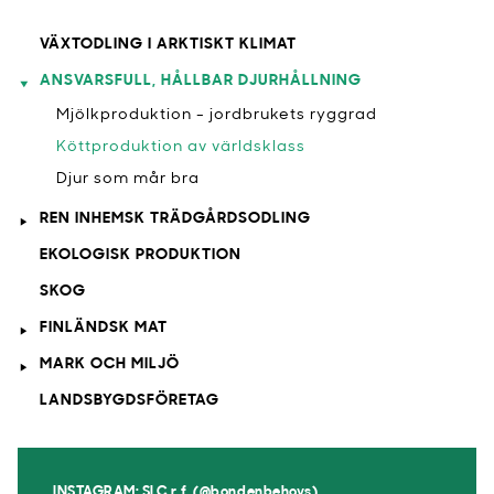
VÄXTODLING I ARKTISKT KLIMAT
ANSVARSFULL, HÅLLBAR DJURHÅLLNING
Mjölkproduktion - jordbrukets ryggrad
Köttproduktion av världsklass
Djur som mår bra
REN INHEMSK TRÄDGÅRDSODLING
EKOLOGISK PRODUKTION
SKOG
FINLÄNDSK MAT
MARK OCH MILJÖ
LANDSBYGDSFÖRETAG
INSTAGRAM: SLC r.f. (@bondenbehovs)