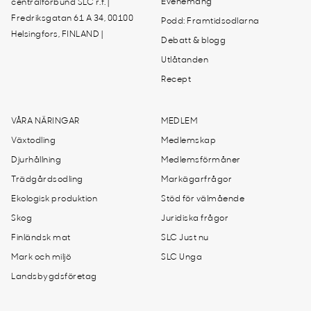
Evenemang
centralförbund SLC r.f. |
Fredriksgatan 61 A 34, 00100
Podd: Framtidsodlarna
Helsingfors, FINLAND |
Debatt & blogg
Utlåtanden
Recept
VÅRA NÄRINGAR
MEDLEM
Växtodling
Medlemskap
Djurhållning
Medlemsförmåner
Trädgårdsodling
Markägarfrågor
Ekologisk produktion
Stöd för välmående
Skog
Juridiska frågor
Finländsk mat
SLC Just nu
Mark och miljö
SLC Unga
Landsbygdsföretag