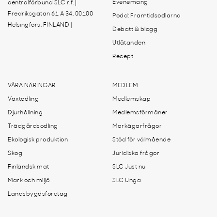
Evenemang
centralförbund SLC r.f. |
Fredriksgatan 61 A 34, 00100
Podd: Framtidsodlarna
Helsingfors, FINLAND |
Debatt & blogg
Utlåtanden
Recept
VÅRA NÄRINGAR
MEDLEM
Växtodling
Medlemskap
Djurhållning
Medlemsförmåner
Trädgårdsodling
Markägarfrågor
Ekologisk produktion
Stöd för välmående
Skog
Juridiska frågor
Finländsk mat
SLC Just nu
Mark och miljö
SLC Unga
Landsbygdsföretag