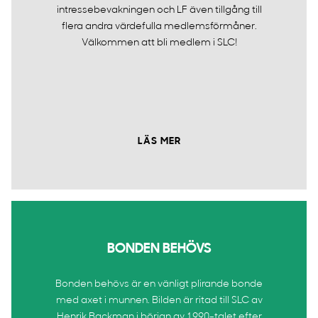
intressebevakningen och LF även tillgång till
flera andra värdefulla medlemsförmåner.
Välkommen att bli medlem i SLC!
LÄS MER
BONDEN BEHÖVS
Bonden behövs är en vänligt plirande bonde
med axet i munnen. Bilden är ritad till SLC av
Henrik Backman i början av 1990-talet efter