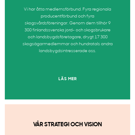
Vi har åtta medlemsförbund. Fyra regionala
producentförbund och fyra
skogsvårdsföreningar. Genom dem tillhör 9
300 finlandssvenska jord- och skogsbrukare
och landsbygdsföretagare, drygt 17 300
skogsägarmedlemmar och hundratals andra
landsbygdsintresserade oss.
LÄS MER
VÅR STRATEGI OCH VISION