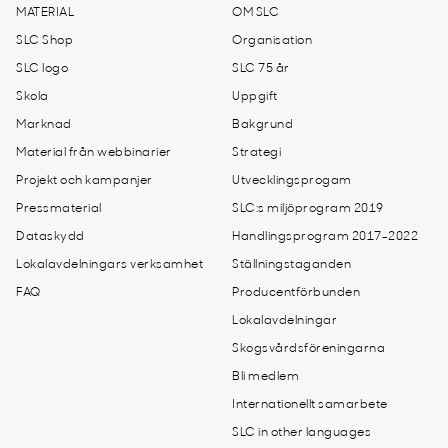
MATERIAL
OM SLC
SLC Shop
Organisation
SLC logo
SLC 75 år
Skola
Uppgift
Marknad
Bakgrund
Material från webbinarier
Strategi
Projekt och kampanjer
Utvecklingsprogam
Pressmaterial
SLC:s miljöprogram 2019
Dataskydd
Handlingsprogram 2017-2022
Lokalavdelningars verksamhet
Ställningstaganden
FAQ
Producentförbunden
Lokalavdelningar
Skogsvårdsföreningarna
Bli medlem
Internationellt samarbete
SLC in other languages