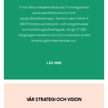
Vi har åtta medlemsförbund. Fyra regionala
producentförbund och fyra
skogsvårdsföreningar. Genom dem tillhör 9
300 finlandssvenska jord- och skogsbrukare
och landsbygdsföretagare, drygt 17 300
skogsägarmedlemmar och hundratals andra
landsbygdsintresserade oss.
LÄS MER
VÅR STRATEGI OCH VISION