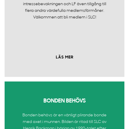
intressebevakningen och LF även tillgång till
flera andra värdefulla medlemsförmåner.
Välkommen att bli medlem i SLC!
LÄS MER
BONDEN BEHÖVS
Bonden behövs är en vänligt plirande bonde
med axet i munnen. Bilden är ritad till SLC av
Henrik Backman i början av 1990-talet efter