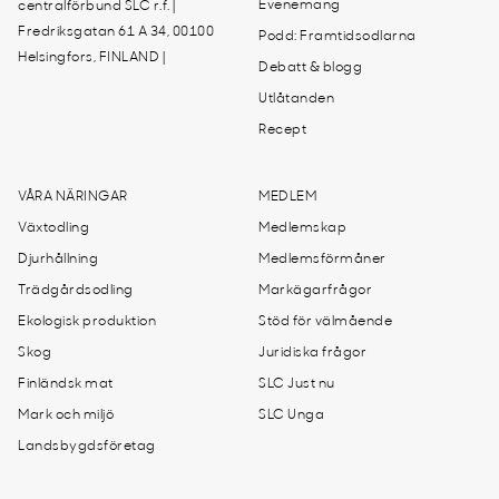
Evenemang
centralförbund SLC r.f. |
Fredriksgatan 61 A 34, 00100
Podd: Framtidsodlarna
Helsingfors, FINLAND |
Debatt & blogg
Utlåtanden
Recept
VÅRA NÄRINGAR
MEDLEM
Växtodling
Medlemskap
Djurhållning
Medlemsförmåner
Trädgårdsodling
Markägarfrågor
Ekologisk produktion
Stöd för välmående
Skog
Juridiska frågor
Finländsk mat
SLC Just nu
Mark och miljö
SLC Unga
Landsbygdsföretag