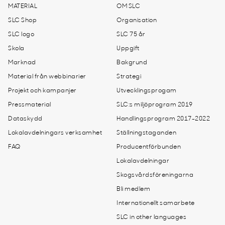
MATERIAL
OM SLC
SLC Shop
Organisation
SLC logo
SLC 75 år
Skola
Uppgift
Marknad
Bakgrund
Material från webbinarier
Strategi
Projekt och kampanjer
Utvecklingsprogam
Pressmaterial
SLC:s miljöprogram 2019
Dataskydd
Handlingsprogram 2017-2022
Lokalavdelningars verksamhet
Ställningstaganden
FAQ
Producentförbunden
Lokalavdelningar
Skogsvårdsföreningarna
Bli medlem
Internationellt samarbete
SLC in other languages