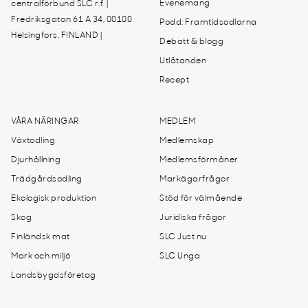
Evenemang
centralförbund SLC r.f. |
Fredriksgatan 61 A 34, 00100
Podd: Framtidsodlarna
Helsingfors, FINLAND |
Debatt & blogg
Utlåtanden
Recept
VÅRA NÄRINGAR
MEDLEM
Växtodling
Medlemskap
Djurhållning
Medlemsförmåner
Trädgårdsodling
Markägarfrågor
Ekologisk produktion
Stöd för välmående
Skog
Juridiska frågor
Finländsk mat
SLC Just nu
Mark och miljö
SLC Unga
Landsbygdsföretag