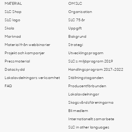
MATERIAL
OM SLC
SLC Shop
Organisation
SLC logo
SLC 75 år
Skola
Uppgift
Marknad
Bakgrund
Material från webbinarier
Strategi
Projekt och kampanjer
Utvecklingsprogam
Pressmaterial
SLC:s miljöprogram 2019
Dataskydd
Handlingsprogram 2017-2022
Lokalavdelningars verksamhet
Ställningstaganden
FAQ
Producentförbunden
Lokalavdelningar
Skogsvårdsföreningarna
Bli medlem
Internationellt samarbete
SLC in other languages