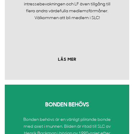
intressebevakningen och LF även tillgång till
flera andra värdefulla medlemsförmåner.
Välkommen att bli medlem i SLC!
LÄS MER
BONDEN BEHÖVS
Bonden behövs är en vänligt plirande bonde
med axet i munnen. Bilden är ritad till SLC av
Henrik Backman i början av 1990-talet efter