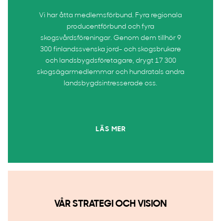
Vi har åtta medlemsförbund. Fyra regionala
producentförbund och fyra
skogsvårdsföreningar. Genom dem tillhör 9
300 finlandssvenska jord- och skogsbrukare
och landsbygdsföretagare, drygt 17 300
skogsägarmedlemmar och hundratals andra
landsbygdsintresserade oss.
LÄS MER
VÅR STRATEGI OCH VISION