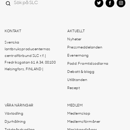
KONTAKT
AKTUELLT
Nyheter
Svenska
Pressmeddelanden
lantbruksproducenternas
Evenemang
centralförbund SLC r.f. |
Fredriksgatan 61 A 34, 00100
Podd: Framtidsodlarna
Helsingfors, FINLAND |
Debatt & blogg
Utlåtanden
Recept
VÅRA NÄRINGAR
MEDLEM
Växtodling
Medlemskap
Djurhållning
Medlemsförmåner