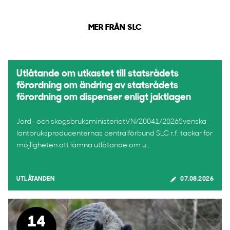
MER FRÅN SLC
Utlåtande om utkastet till statsrådets
förordning om ändring av statsrådets
förordning om dispenser enligt jaktlagen
Jord- och skogsbruksministerietVN/20041/2026Svenska
lantbruksproducenternas centralförbund SLC r.f. tackar för
möjligheten att lämna utlåtande om u...
UTLÅTANDEN
07.08.2026
14