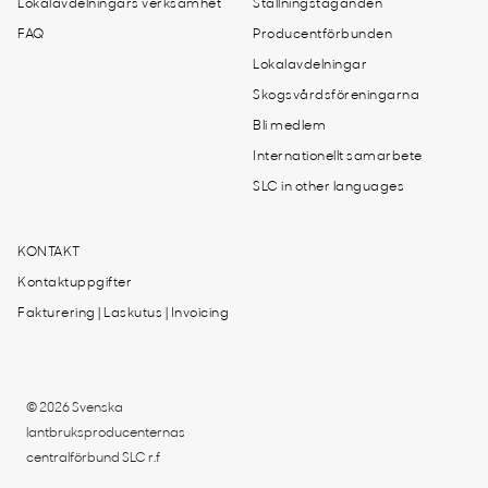
Lokalavdelningars verksamhet
Ställningstaganden
FAQ
Producentförbunden
Lokalavdelningar
Skogsvårdsföreningarna
Bli medlem
Internationellt samarbete
SLC in other languages
KONTAKT
Kontaktuppgifter
Fakturering | Laskutus | Invoicing
© 2026 Svenska
lantbruksproducenternas
centralförbund SLC r.f