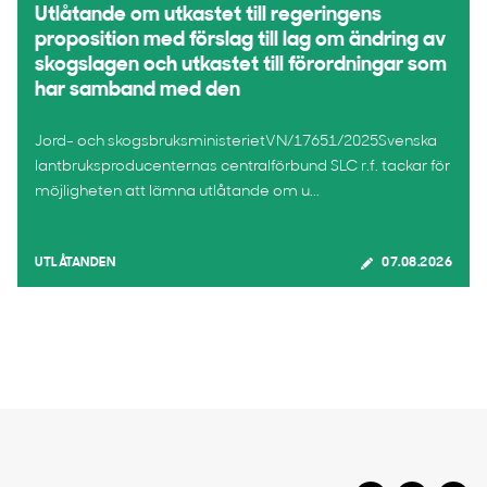
Utlåtande om utkastet till regeringens
proposition med förslag till lag om ändring av
skogslagen och utkastet till förordningar som
har samband med den
Jord- och skogsbruksministerietVN/17651/2025Svenska
lantbruksproducenternas centralförbund SLC r.f. tackar för
möjligheten att lämna utlåtande om u...
UTLÅTANDEN
07.08.2026