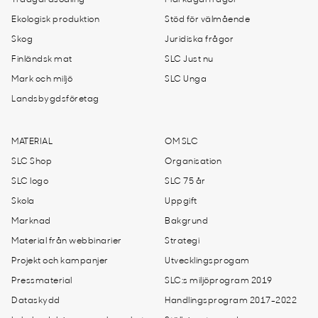
Trädgårdsodling
Markägarfrågor
Ekologisk produktion
Stöd för välmående
Skog
Juridiska frågor
Finländsk mat
SLC Just nu
Mark och miljö
SLC Unga
Landsbygdsföretag
MATERIAL
OM SLC
SLC Shop
Organisation
SLC logo
SLC 75 år
Skola
Uppgift
Marknad
Bakgrund
Material från webbinarier
Strategi
Projekt och kampanjer
Utvecklingsprogam
Pressmaterial
SLC:s miljöprogram 2019
Dataskydd
Handlingsprogram 2017-2022