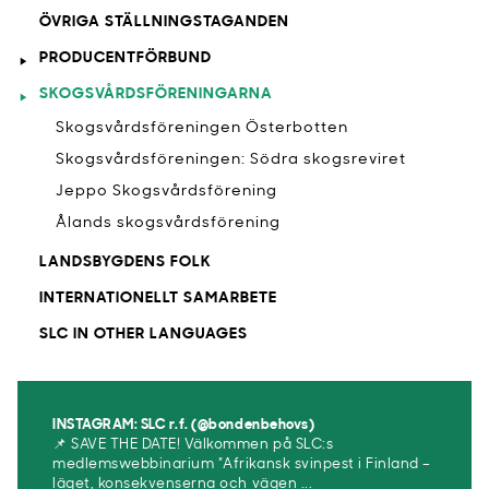
ÖVRIGA STÄLLNINGSTAGANDEN
PRODUCENTFÖRBUND
SKOGSVÅRDSFÖRENINGARNA
Skogsvårdsföreningen Österbotten
Skogsvårdsföreningen: Södra skogsreviret
Jeppo Skogsvårdsförening
Ålands skogsvårdsförening
LANDSBYGDENS FOLK
INTERNATIONELLT SAMARBETE
SLC IN OTHER LANGUAGES
INSTAGRAM: SLC r.f. (@bondenbehovs)
📌 SAVE THE DATE! Välkommen på SLC:s
medlemswebbinarium ”Afrikansk svinpest i Finland –
läget, konsekvenserna och vägen ...