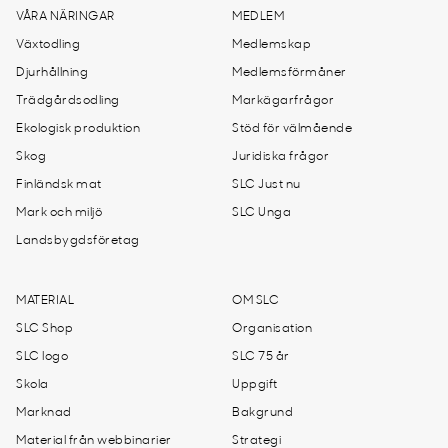
VÅRA NÄRINGAR
MEDLEM
Växtodling
Medlemskap
Djurhållning
Medlemsförmåner
Trädgårdsodling
Markägarfrågor
Ekologisk produktion
Stöd för välmående
Skog
Juridiska frågor
Finländsk mat
SLC Just nu
Mark och miljö
SLC Unga
Landsbygdsföretag
MATERIAL
OM SLC
SLC Shop
Organisation
SLC logo
SLC 75 år
Skola
Uppgift
Marknad
Bakgrund
Material från webbinarier
Strategi