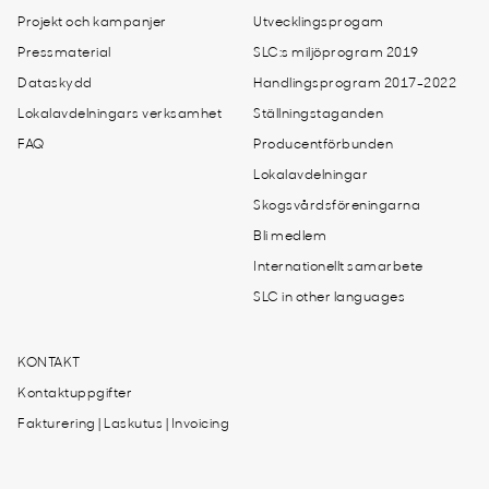
Projekt och kampanjer
Utvecklingsprogam
Pressmaterial
SLC:s miljöprogram 2019
Dataskydd
Handlingsprogram 2017-2022
Lokalavdelningars verksamhet
Ställningstaganden
FAQ
Producentförbunden
Lokalavdelningar
Skogsvårdsföreningarna
Bli medlem
Internationellt samarbete
SLC in other languages
KONTAKT
Kontaktuppgifter
Fakturering | Laskutus | Invoicing