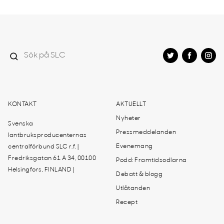
KONTAKT
AKTUELLT
Nyheter
Svenska
Pressmeddelanden
lantbruksproducenternas
Evenemang
centralförbund SLC r.f. |
Fredriksgatan 61 A 34, 00100
Podd: Framtidsodlarna
Helsingfors, FINLAND |
Debatt & blogg
Utlåtanden
Recept