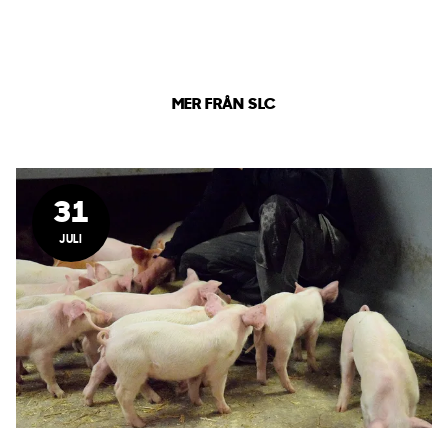
MER FRÅN SLC
31
JULI