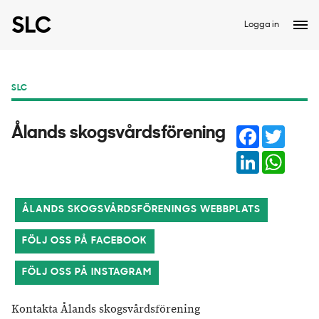
Logga in
SLC
Facebook
Twitter
Ålands skogsvårdsförening
LinkedIn
Whats
ÅLANDS SKOGSVÅRDSFÖRENINGS WEBBPLATS
FÖLJ OSS PÅ FACEBOOK
FÖLJ OSS PÅ INSTAGRAM
Kontakta Ålands skogsvårdsförening