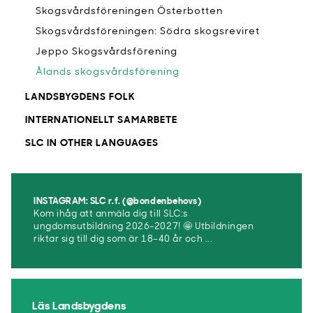
Skogsvårdsföreningen Österbotten
Skogsvårdsföreningen: Södra skogsreviret
Jeppo Skogsvårdsförening
Ålands skogsvårdsförening
LANDSBYGDENS FOLK
INTERNATIONELLT SAMARBETE
SLC IN OTHER LANGUAGES
INSTAGRAM: SLC r.f. (@bondenbehovs)
Kom ihåg att anmäla dig till SLC:s
ungdomsutbildning 2026-2027! 🤩 Utbildningen
riktar sig till dig som är 18–40 år och ...
Läs Landsbygdens