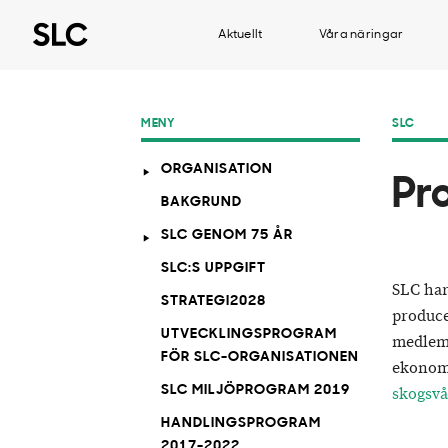
Aktuellt
Våra näringar
MENY
SLC
ORGANISATION
Pr
BAKGRUND
SLC GENOM 75 ÅR
SLC:S UPPGIFT
SLC har
STRATEGI2028
produce
UTVECKLINGSPROGRAM
medlem
FÖR SLC-ORGANISATIONEN
ekonomi
SLC MILJÖPROGRAM 2019
skogsvå
HANDLINGSPROGRAM
2017-2022