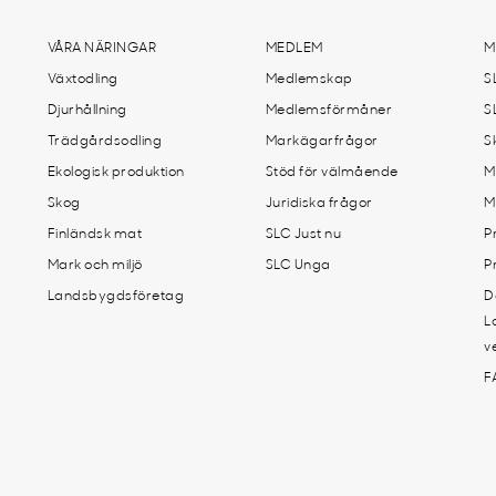
VÅRA NÄRINGAR
MEDLEM
M
Växtodling
Medlemskap
S
Djurhållning
Medlemsförmåner
S
Trädgårdsodling
Markägarfrågor
S
Ekologisk produktion
Stöd för välmående
M
Skog
Juridiska frågor
M
Finländsk mat
SLC Just nu
P
Mark och miljö
SLC Unga
P
Landsbygdsföretag
D
L
v
F