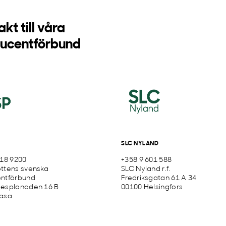
kt till våra
ucentförbund
SLC NYLAND
318 9200
+358 9 601 588
ttens svenska
SLC Nyland r.f.
ntförbund
Fredriksgatan 61 A 34
esplanaden 16 B
00100 Helsingfors
asa