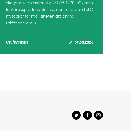
skogsbruksministerietVN/17651/2025Svenska
lantbruksproducenternas centralförbund SLC
r.f. tackar för möjligheten att lämna
utlåtande om u...
UTLÅTANDEN
07.08.2026