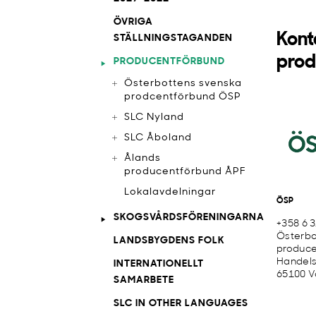
ÖVRIGA
Konta
STÄLLNINGSTAGANDEN
prod
PRODUCENTFÖRBUND
Österbottens svenska
prodcentförbund ÖSP
SLC Nyland
SLC Åboland
Ålands
producentförbund ÅPF
Lokalavdelningar
ÖSP
SKOGSVÅRDSFÖRENINGARNA
+358 6 
Österbo
LANDSBYGDENS FOLK
produce
Handels
INTERNATIONELLT
65100 V
SAMARBETE
SLC IN OTHER LANGUAGES