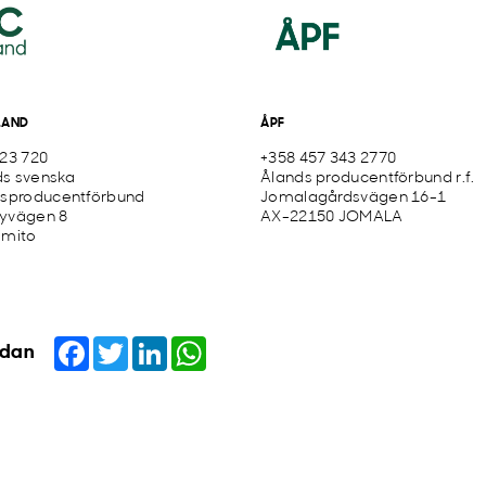
LAND
ÅPF
423 720
+358 457 343 2770
s svenska
Ålands producentförbund r.f.
ksproducentförbund
Jomalagårdsvägen 16-1
yvägen 8
AX-22150 JOMALA
imito
Facebook
Twitter
LinkedIn
WhatsApp
idan