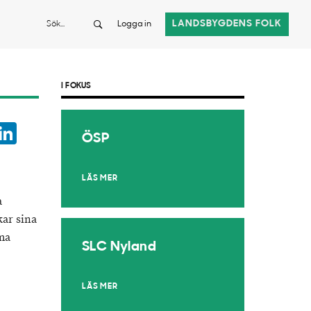
Sök
LANDSBYGDENS FOLK
Logga in
I FOKUS
ook
witter
LinkedIn
ÖSP
App
LÄS MER
a
kar sina
ma
SLC Nyland
LÄS MER