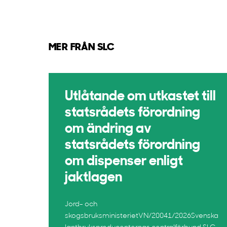
MER FRÅN SLC
Utlåtande om utkastet till
statsrådets förordning
om ändring av
statsrådets förordning
om dispenser enligt
jaktlagen
Jord- och
skogsbruksministerietVN/20041/2026Svenska