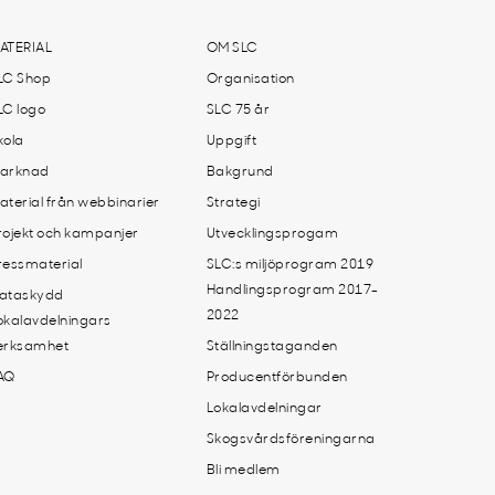
ATERIAL
OM SLC
LC Shop
Organisation
LC logo
SLC 75 år
kola
Uppgift
arknad
Bakgrund
aterial från webbinarier
Strategi
rojekt och kampanjer
Utvecklingsprogam
ressmaterial
SLC:s miljöprogram 2019
Handlingsprogram 2017-
ataskydd
2022
okalavdelningars
erksamhet
Ställningstaganden
AQ
Producentförbunden
Lokalavdelningar
Skogsvårdsföreningarna
Bli medlem