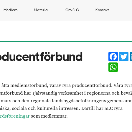
Medlem
Material
Om SLC
Kontakt
Faceb
T
oducentförbund
Whats
 åtta medlemsförbund, varav fyra producentförbund. Våra fyr
ntförbund har självständig verksamhet i regionerna och beva
mars och den regionala landsbygdsbefolkningens gemensam
ska, sociala och kulturella intressen. Därtill har SLC fyra
rdsföreningar
som medlemmar.