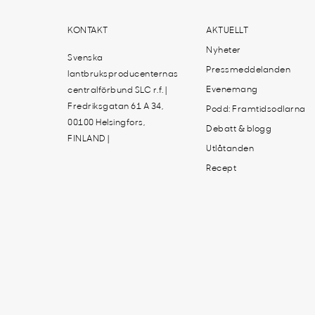
KONTAKT
AKTUELLT
Nyheter
Svenska
Pressmeddelanden
lantbruksproducenternas
Evenemang
centralförbund SLC r.f. |
Fredriksgatan 61 A 34,
Podd: Framtidsodlarna
00100 Helsingfors,
Debatt & blogg
FINLAND |
Utlåtanden
Recept