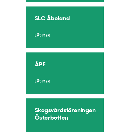
SLC Åboland
LÄS MER
ÅPF
LÄS MER
Skogsvårdsföreningen
Österbotten