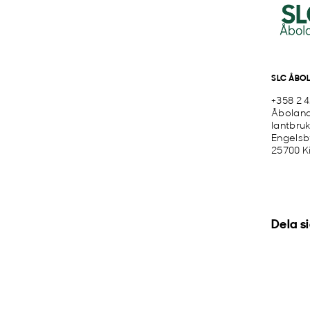
SLC ÅBO
+358 2 
Åboland
lantbru
Engelsb
25700 K
Dela s