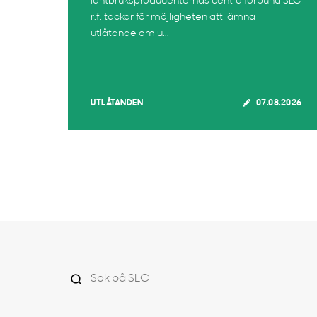
lantbruksproducenternas centralförbund SLC
r.f. tackar för möjligheten att lämna
utlåtande om u...
UTLÅTANDEN
07.08.2026