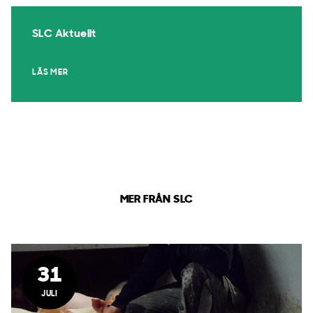
SLC Aktuellt
LÄS MER
MER FRÅN SLC
31
JULI