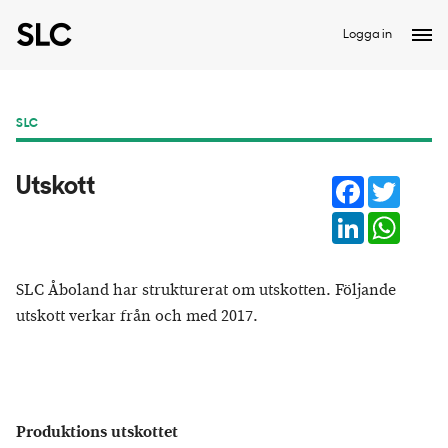
Logga in
SLC
Facebook
Twitter
Utskott
LinkedIn
Whats
SLC Åboland har strukturerat om utskotten. Följande
utskott verkar från och med 2017.
Produktions utskottet