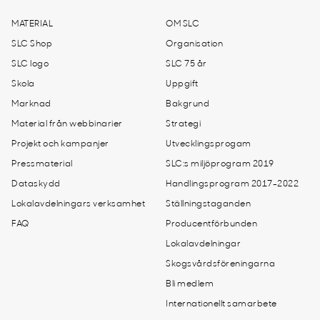
MATERIAL
OM SLC
SLC Shop
Organisation
SLC logo
SLC 75 år
Skola
Uppgift
Marknad
Bakgrund
Material från webbinarier
Strategi
Projekt och kampanjer
Utvecklingsprogam
Pressmaterial
SLC:s miljöprogram 2019
Dataskydd
Handlingsprogram 2017-2022
Lokalavdelningars verksamhet
Ställningstaganden
FAQ
Producentförbunden
Lokalavdelningar
Skogsvårdsföreningarna
Bli medlem
Internationellt samarbete