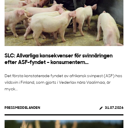
SLC: Allvarliga konsekvenser för svinnäringen
efter ASF-fyndet – konsumentern...
Det första konstaterade fyndet av afrikansk svinpest (ASF) hos
vildsvin i Finland, som gjorts i Vederlax nära Vaalimaa, är
myck...
PRESSMEDDELANDEN
31.07.2026