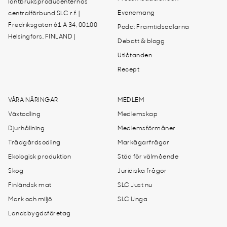
lantbruksproducenternas
Evenemang
centralförbund SLC r.f. |
Fredriksgatan 61 A 34, 00100
Podd: Framtidsodlarna
Helsingfors, FINLAND |
Debatt & blogg
Utlåtanden
Recept
VÅRA NÄRINGAR
MEDLEM
Växtodling
Medlemskap
Djurhållning
Medlemsförmåner
Trädgårdsodling
Markägarfrågor
Ekologisk produktion
Stöd för välmående
Skog
Juridiska frågor
Finländsk mat
SLC Just nu
Mark och miljö
SLC Unga
Landsbygdsföretag