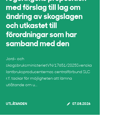
med förslag till lag om
ändring av skogslagen
och utkastet till
förordningar som har
samband med den
Jord- och
skogsbruksministerietVN/17651/2025Svenska
lantbruksproducenternas centralförbund SLC
r.f. tackar för möjligheten att lämna
utlåtande om u...
UTLÅTANDEN
07.08.2026