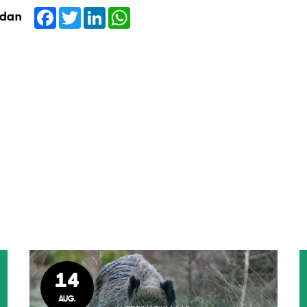
Facebook
Twitter
LinkedIn
WhatsApp
idan
14
AUG.