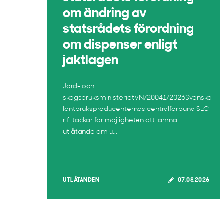
om ändring av
statsrådets förordning
om dispenser enligt
jaktlagen
Jord- och
skogsbruksministerietVN/20041/2026Svenska
lantbruksproducenternas centralförbund SLC
r.f. tackar för möjligheten att lämna
utlåtande om u...
UTLÅTANDEN
07.08.2026