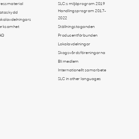
ressmaterial
SLC:s miljöprogram 2019
Handlingsprogram 2017-
ataskydd
2022
okalavdelningars
erksamhet
Ställningstaganden
AQ
Producentförbunden
Lokalavdelningar
Skogsvårdsföreningarna
Bli medlem
Internationellt samarbete
SLC in other languages