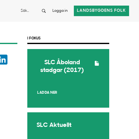
Sök
LANDSBYGDENS FOLK
Logga in
I FOKUS
ook
witter
LinkedIn
SLC Åboland
App
stadgar (2017)
LADDA NER
SLC Aktuellt