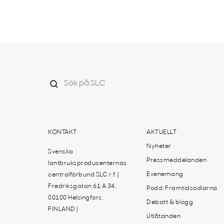
KONTAKT
AKTUELLT
Nyheter
Svenska
Pressmeddelanden
lantbruksproducenternas
Evenemang
centralförbund SLC r.f. |
Fredriksgatan 61 A 34,
Podd: Framtidsodlarna
00100 Helsingfors,
Debatt & blogg
FINLAND |
Utlåtanden