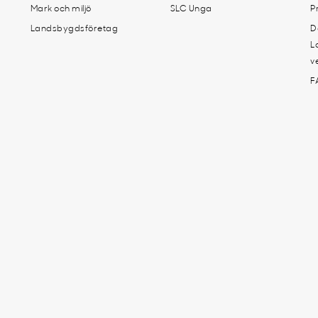
Mark och miljö
SLC Unga
P
Landsbygdsföretag
D
L
v
F