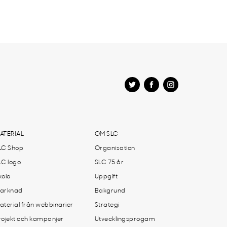
ATERIAL
OM SLC
LC Shop
Organisation
LC logo
SLC 75 år
kola
Uppgift
arknad
Bakgrund
aterial från webbinarier
Strategi
rojekt och kampanjer
Utvecklingsprogam