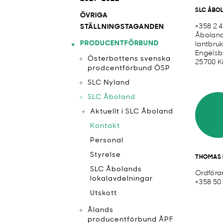
SLC ÅBO
ÖVRIGA
+358 2 
STÄLLNINGSTAGANDEN
Åboland
PRODUCENTFÖRBUND
lantbru
Engelsb
Österbottens svenska
25700 K
prodcentförbund ÖSP
SLC Nyland
SLC Åboland
Aktuellt i SLC Åboland
Kontakt
Personal
Styrelse
THOMAS 
SLC Åbolands
Ordföra
lokalavdelningar
+358 50
Utskott
Ålands
producentförbund ÅPF