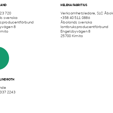
LAND
HELENA FABRITIUS
423 720
Verksamhetsledare, SLC Åbo
s svenska
+358 40 511 0886
ksproducentförbund
Åbolands svenska
yvägen 8
lantbruksproducentförbund
imito
Engelsbyvägen 8
25700 Kimito
LINDROTH
nde
 337 2243