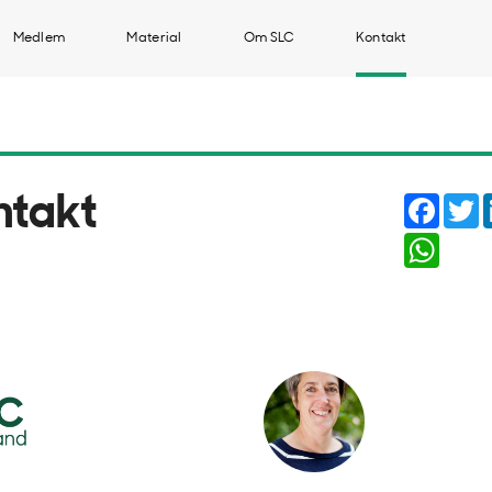
Medlem
Material
Om SLC
Kontakt
Faceb
T
ntakt
Whats