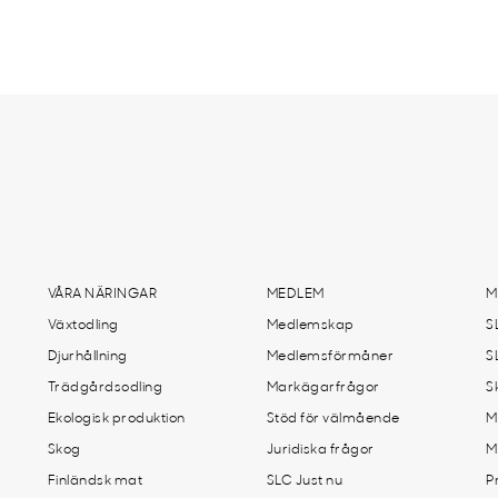
VÅRA NÄRINGAR
MEDLEM
M
Växtodling
Medlemskap
S
Djurhållning
Medlemsförmåner
S
Trädgårdsodling
Markägarfrågor
S
Ekologisk produktion
Stöd för välmående
M
Skog
Juridiska frågor
M
Finländsk mat
SLC Just nu
P