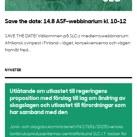
Save the date: 14.8 ASF-webbinarium kl. 10-12
SAVE THE DATE! Välkommen på SLC:s medlemswebbinarium
Afrikansk svinpest i Finland – läget, konsekvenserna och vägen
framåt fred...
NYHETER
Utlåtande om utkastet till regeringens
proposition med förslag till lag om ändring av
skogslagen och utkastet till förordningar som
har samband med den
Jord- och skogsbruksministerietVN/17651/2025Svenska
lantbruksproducenternas centralförbund SLC r.f. tackar för