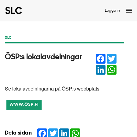
Logga in
SLC
Facebook
Twitter
ÖSP:s lokalavdelningar
LinkedIn
WhatsAp
Se lokalavdelningarna på ÖSP:s webbplats:
WWW.ÖSP.FI
Facebook
Twitter
LinkedIn
WhatsApp
Dela sidan