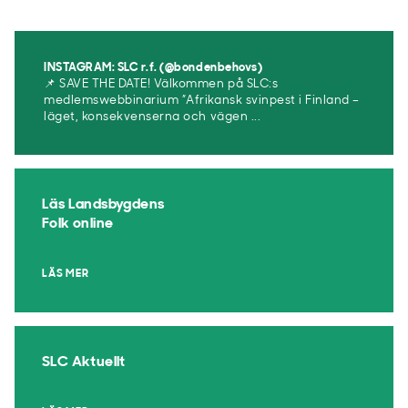
INSTAGRAM: SLC r.f. (@bondenbehovs)
📌 SAVE THE DATE! Välkommen på SLC:s
medlemswebbinarium ”Afrikansk svinpest i Finland –
läget, konsekvenserna och vägen ...
Läs Landsbygdens
Folk online
LÄS MER
SLC Aktuellt