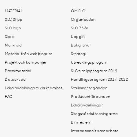
MATERIAL
OM SLC
SLC Shop
Organisation
SLC logo
SLC 75 år
Skola
Uppgift
Marknad
Bakgrund
Material från webbinarier
Strategi
Projekt och kampanjer
Utvecklingsprogam
Pressmaterial
SLC:s miljöprogram 2019
Dataskydd
Handlingsprogram 2017-2022
Lokalavdelningars verksamhet
Ställningstaganden
FAQ
Producentförbunden
Lokalavdelningar
Skogsvårdsföreningarna
Bli medlem
Internationellt samarbete