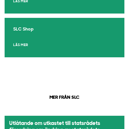
LÄS MER
SLC Shop
LÄS MER
MER FRÅN SLC
Utlåtande om utkastet till statsrådets