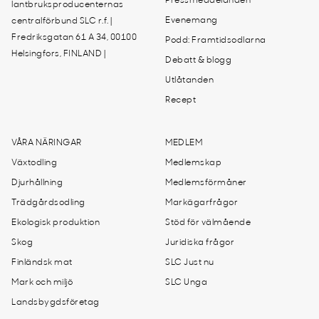
Pressmeddelanden
lantbruksproducenternas
Evenemang
centralförbund SLC r.f. |
Fredriksgatan 61 A 34, 00100
Podd: Framtidsodlarna
Helsingfors, FINLAND |
Debatt & blogg
Utlåtanden
Recept
VÅRA NÄRINGAR
MEDLEM
Växtodling
Medlemskap
Djurhållning
Medlemsförmåner
Trädgårdsodling
Markägarfrågor
Ekologisk produktion
Stöd för välmående
Skog
Juridiska frågor
Finländsk mat
SLC Just nu
Mark och miljö
SLC Unga
Landsbygdsföretag