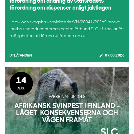
förordning om ändring av statsrådets
förordning om dispenser enligt jaktlagen
Jord- och skogsbruksministerietVN/20041/2026Svenska
lantbruksproducenternas centralförbund SLC r.f. tackar för
möjligheten att lämna utlåtande om u...
UTLÅTANDEN
07.08.2026
14
AUG.