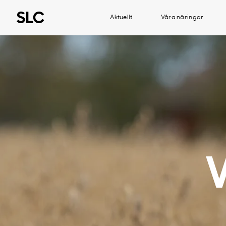
Aktuellt
Våra näringar
V