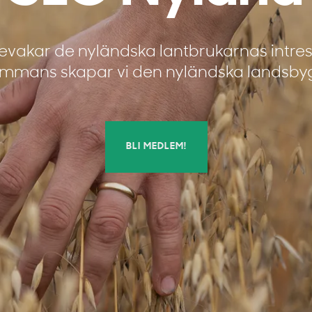
bevakar de nyländska lantbrukarnas intres
sammans skapar vi den nyländska landsby
BLI MEDLEM!