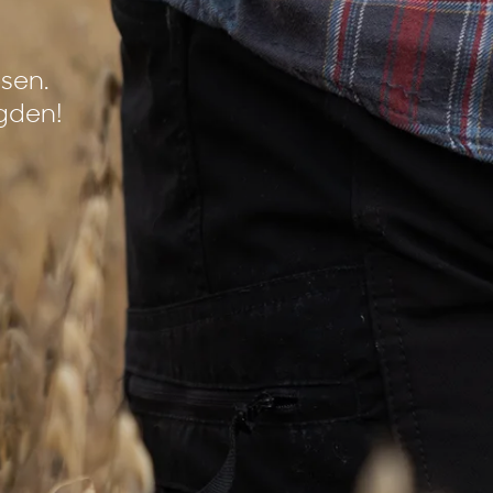
sen.
gden!