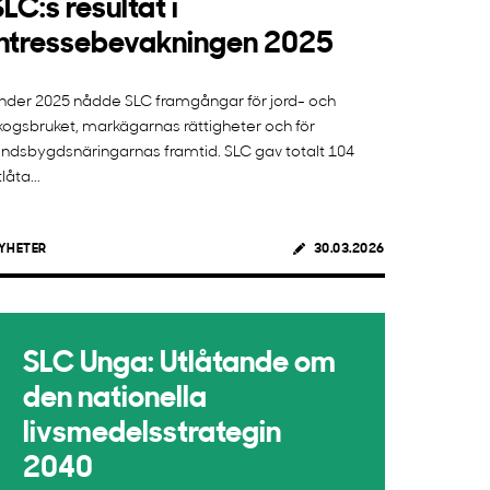
SLC:s resultat i
intressebevakningen 2025
nder 2025 nådde SLC framgångar för jord- och
kogsbruket, markägarnas rättigheter och för
andsbygdsnäringarnas framtid. SLC gav totalt 104
låta...
YHETER
30.03.2026
SLC Unga: Utlåtande om
den nationella
livsmedelsstrategin
2040