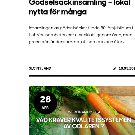
Gödselsäckinsamling – lokal
nytta för många
Insamlingen av gödselsäckar firade 50-årsjubileum i
fjol. Verksamheten har utvecklats genom åren, men
grundidén är densamma: att samla in och återv...
SLC NYLAND
18.05.20
28
APR.