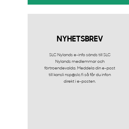
NYHETSBREV
SLC Nylands e-info sänds till SLC
Nylands medlemmar och
förtroendevalda. Meddela din e-post
till kansli nsp@slc.fi så får du infon
direkt i e-posten.