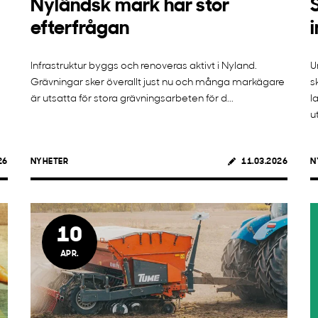
Nyländsk mark har stor
efterfrågan
Infrastruktur byggs och renoveras aktivt i Nyland.
U
Grävningar sker överallt just nu och många markägare
s
är utsatta för stora grävningsarbeten för d...
l
ut
26
NYHETER
11.03.2026
N
10
APR.