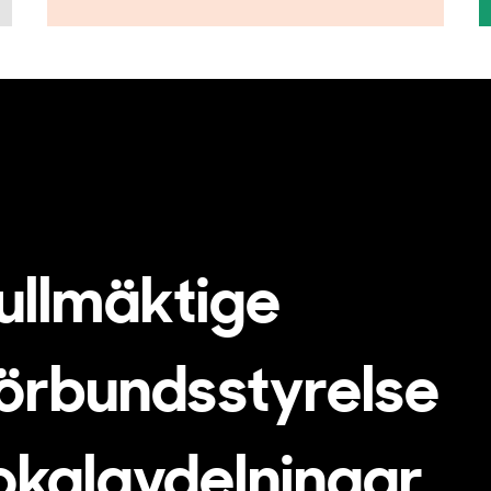
ullmäktige
örbundsstyrelse
okalavdelningar