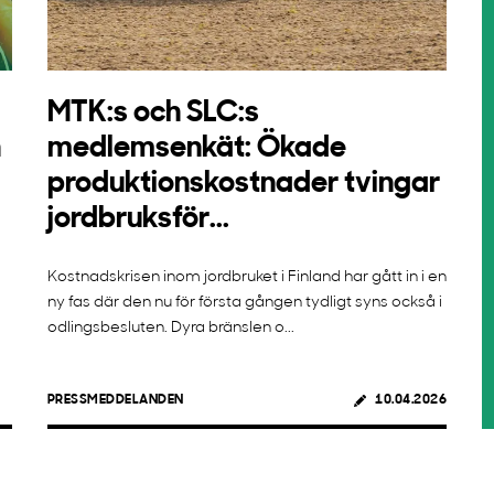
MTK:s och SLC:s
n
medlemsenkät: Ökade
produktionskostnader tvingar
jordbruksför...
Kostnadskrisen inom jordbruket i Finland har gått in i en
ny fas där den nu för första gången tydligt syns också i
odlingsbesluten. Dyra bränslen o...
PRESSMEDDELANDEN
10.04.2026