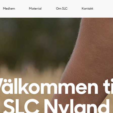
Medlem
Material
Om SLC
Kontakt
älkommen ti
SLC Nyland