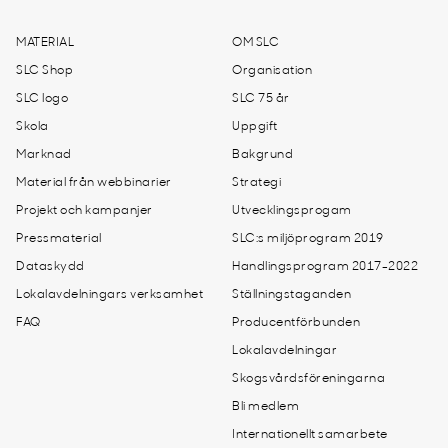
MATERIAL
OM SLC
SLC Shop
Organisation
SLC logo
SLC 75 år
Skola
Uppgift
Marknad
Bakgrund
Material från webbinarier
Strategi
Projekt och kampanjer
Utvecklingsprogam
Pressmaterial
SLC:s miljöprogram 2019
Dataskydd
Handlingsprogram 2017-2022
Lokalavdelningars verksamhet
Ställningstaganden
FAQ
Producentförbunden
Lokalavdelningar
Skogsvårdsföreningarna
Bli medlem
Internationellt samarbete