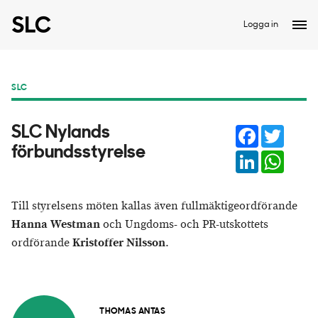
Logga in
SLC
Facebook
Twitter
SLC Nylands
förbundsstyrelse
LinkedIn
Whats
Till styrelsens möten kallas även fullmäktigeordförande
Hanna Westman
och Ungdoms- och PR-utskottets
ordförande
Kristoffer Nilsson
.
THOMAS ANTAS