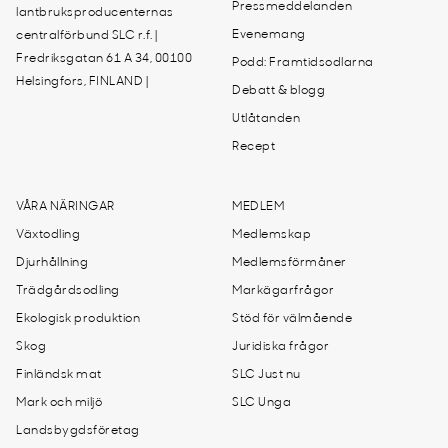
Pressmeddelanden
lantbruksproducenternas
Evenemang
centralförbund SLC r.f. |
Fredriksgatan 61 A 34, 00100
Podd: Framtidsodlarna
Helsingfors, FINLAND |
Debatt & blogg
Utlåtanden
Recept
VÅRA NÄRINGAR
MEDLEM
Växtodling
Medlemskap
Djurhållning
Medlemsförmåner
Trädgårdsodling
Markägarfrågor
Ekologisk produktion
Stöd för välmående
Skog
Juridiska frågor
Finländsk mat
SLC Just nu
Mark och miljö
SLC Unga
Landsbygdsföretag