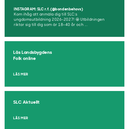
INSTAGRAM: SLC r.f. (@bondenbehovs)
Kom ihåg att anmäla dig till SLC:s
ungdomsutbildning 2026-2027! 🤩 Utbildningen
riktar sig till dig som är 18–40 år och ...
Läs Landsbygdens
Folk online
LÄS MER
SLC Aktuellt
LÄS MER