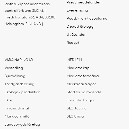
Pressmeddelanden
lantbruksproducenternas
Evenemang
centralförbund SLC r.f. |
Fredriksgatan 61 A 34, 00100
Podd: Framtidsodlarna
Helsingfors, FINLAND |
Debatt & blogg
Utlåtanden
Recept
VÅRA NÄRINGAR
MEDLEM
Växtodling
Medlemskap
Djurhållning
Medlemsförmåner
Trädgårdsodling
Markägarfrågor
Ekologisk produktion
Stöd för välmående
Skog
Juridiska frågor
Finländsk mat
SLC Just nu
Mark och miljö
SLC Unga
Landsbygdsföretag