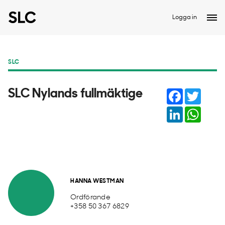
Logga in
SLC
Facebook
Twitter
SLC Nylands fullmäktige
LinkedIn
Whats
HANNA WESTMAN
Ordförande
+358 50 367 6829