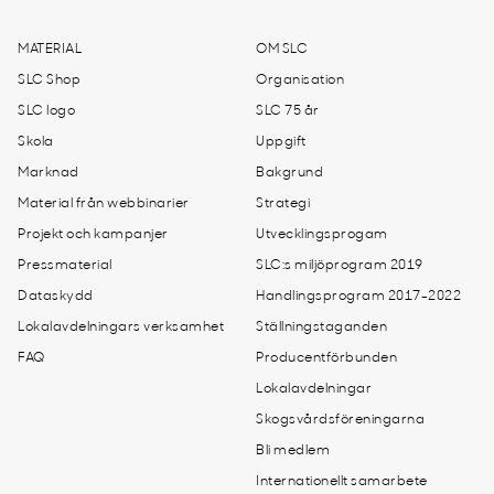
MATERIAL
OM SLC
SLC Shop
Organisation
SLC logo
SLC 75 år
Skola
Uppgift
Marknad
Bakgrund
Material från webbinarier
Strategi
Projekt och kampanjer
Utvecklingsprogam
Pressmaterial
SLC:s miljöprogram 2019
Dataskydd
Handlingsprogram 2017-2022
Lokalavdelningars verksamhet
Ställningstaganden
FAQ
Producentförbunden
Lokalavdelningar
Skogsvårdsföreningarna
Bli medlem
Internationellt samarbete