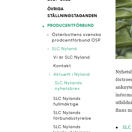
ÖVRIGA
STÄLLNINGSTAGANDEN
PRODUCENTFÖRBUND
Österbottens svenska
prodcentförbund ÖSP
SLC Nyland
Vi är SLC Nyland
Kontakt
Nyhets
Aktuellt i Nyland
förtroe
SLC Nylands
anknyte
nyhetsbrev
informa
SLC Nylands
utbildn
fullmäktige
finns m
SLC Nylands
förbundsstyrelse
SLC 
SLC Nylands