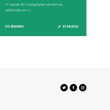
r.f. tackar för möjligheten att lämna
utlåtande om u...
UTLÅTANDEN
07.08.2026