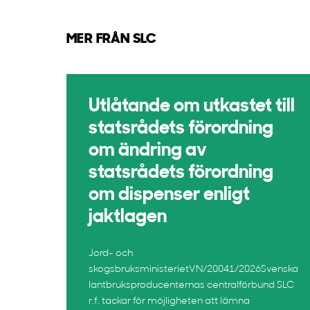
MER FRÅN SLC
Utlåtande om utkastet till
statsrådets förordning
om ändring av
statsrådets förordning
om dispenser enligt
jaktlagen
Jord- och
skogsbruksministerietVN/20041/2026Svenska
lantbruksproducenternas centralförbund SLC
r.f. tackar för möjligheten att lämna