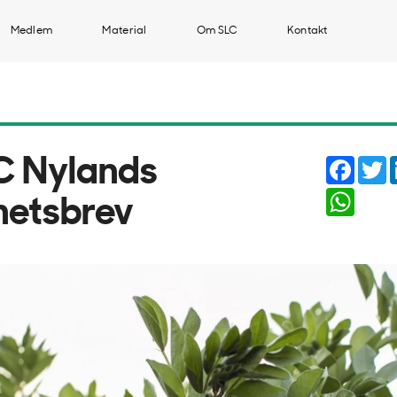
Medlem
Material
Om SLC
Kontakt
Faceb
T
C Nylands
Whats
hetsbrev