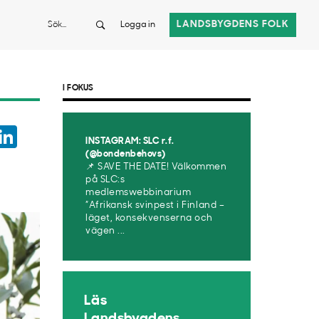
Sök
LANDSBYGDENS FOLK
Logga in
I FOKUS
ook
witter
LinkedIn
INSTAGRAM: SLC r.f.
App
(@bondenbehovs)
📌 SAVE THE DATE! Välkommen
på SLC:s
medlemswebbinarium
”Afrikansk svinpest i Finland –
läget, konsekvenserna och
vägen ...
Läs