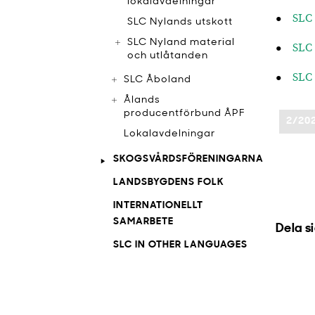
lokalavdelningar
SLC 
SLC Nylands utskott
SLC Nyland material
SLC 
och utlåtanden
SLC 
SLC Åboland
Ålands
producentförbund ÅPF
2/20
Lokalavdelningar
SKOGSVÅRDSFÖRENINGARNA
LANDSBYGDENS FOLK
INTERNATIONELLT
SAMARBETE
Dela s
SLC IN OTHER LANGUAGES