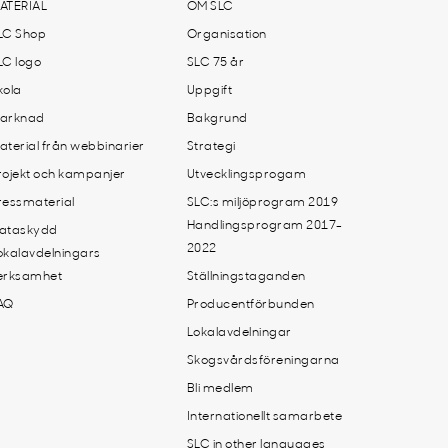
ATERIAL
OM SLC
LC Shop
Organisation
LC logo
SLC 75 år
kola
Uppgift
arknad
Bakgrund
aterial från webbinarier
Strategi
rojekt och kampanjer
Utvecklingsprogam
ressmaterial
SLC:s miljöprogram 2019
Handlingsprogram 2017-
ataskydd
2022
okalavdelningars
erksamhet
Ställningstaganden
AQ
Producentförbunden
Lokalavdelningar
Skogsvårdsföreningarna
Bli medlem
Internationellt samarbete
SLC in other languages