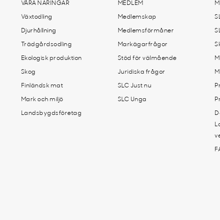
VÅRA NÄRINGAR
MEDLEM
M
Växtodling
Medlemskap
S
Djurhållning
Medlemsförmåner
S
Trädgårdsodling
Markägarfrågor
S
Ekologisk produktion
Stöd för välmående
M
Skog
Juridiska frågor
M
Finländsk mat
SLC Just nu
P
Mark och miljö
SLC Unga
P
Landsbygdsföretag
D
L
v
F