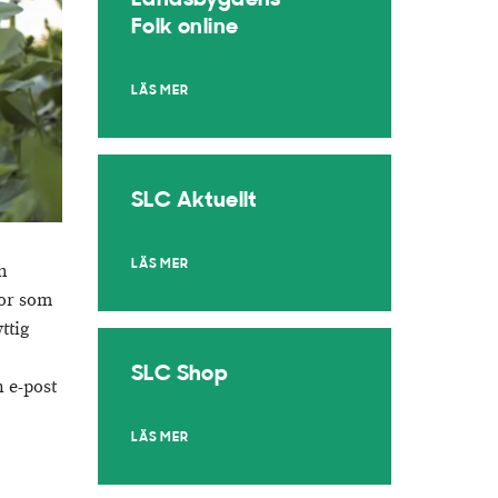
Landsbygdens
Folk online
LÄS MER
SLC Aktuellt
LÄS MER
h
gor som
ttig
SLC Shop
n e-post
LÄS MER