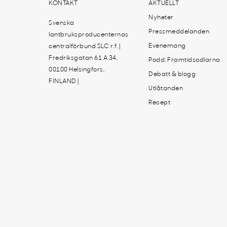
KONTAKT
AKTUELLT
Nyheter
Svenska
Pressmeddelanden
lantbruksproducenternas
Evenemang
centralförbund SLC r.f. |
Fredriksgatan 61 A 34,
Podd: Framtidsodlarna
00100 Helsingfors,
Debatt & blogg
FINLAND |
Utlåtanden
Recept