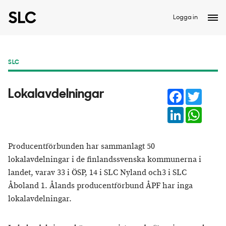
Logga in
SLC
Facebook
Twitter
Lokalavdelningar
LinkedIn
Whats
Producentförbunden har sammanlagt 50
lokalavdelningar i de finlandssvenska kommunerna i
landet, varav 33 i ÖSP, 14 i SLC Nyland och3 i SLC
Åboland 1. Ålands producentförbund ÅPF har inga
lokalavdelningar.