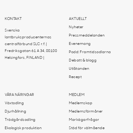
KONTAKT
AKTUELLT
Nyheter
Svenska
Pressmeddelanden
lantbruksproducenternas
Evenemang
centralförbund SLC r.f. |
Fredriksgatan 61 A 34, 00100
Podd: Framtidsodlarna
Helsingfors, FINLAND |
Debatt & blogg
Utlåtanden
Recept
VÅRA NÄRINGAR
MEDLEM
Växtodling
Medlemskap
Djurhållning
Medlemsförmåner
Trädgårdsodling
Markägarfrågor
Ekologisk produktion
Stöd för välmående