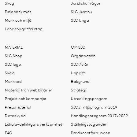
Skog
Juridiska frågor
Finländsk mat
SLC Just nu
Mark och miljö
SLC Unga
Landsbygdsföretag
MATERIAL
OM SLC
SLC Shop
Organisation
SLC logo
SLC 75 år
Skola
Uppgift
Marknad
Bakgrund
Material från webbinarier
Strategi
Projekt och kampanjer
Utvecklingsprogam
Pressmaterial
SLC:s miljöprogram 2019
Dataskydd
Handlingsprogram 2017-2022
Lokalavdelningars verksamhet
Ställningstaganden
FAQ
Producentförbunden