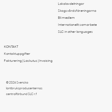
Lokalavdelningar
Skogsvårdsföreningarna
Bli medlem
Internationellt samarbete
SLC in other languages
KONTAKT
Kontaktuppgifter
Fakturering | Laskutus | Invoicing
© 2026 Svenska
lantbruksproducenternas
centralförbund SLC r.f