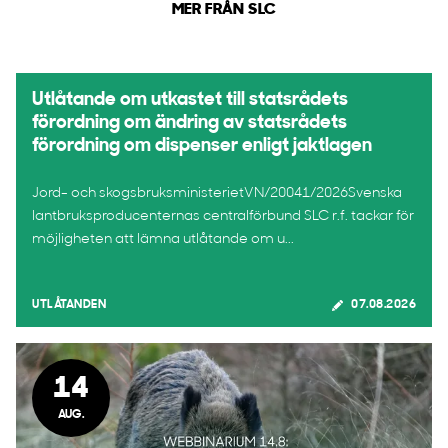
MER FRÅN SLC
Utlåtande om utkastet till statsrådets
förordning om ändring av statsrådets
förordning om dispenser enligt jaktlagen
Jord- och skogsbruksministerietVN/20041/2026Svenska
lantbruksproducenternas centralförbund SLC r.f. tackar för
möjligheten att lämna utlåtande om u...
UTLÅTANDEN
07.08.2026
14
AUG.