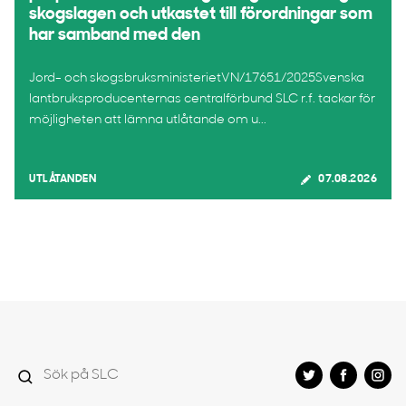
skogslagen och utkastet till förordningar som
har samband med den
Jord- och skogsbruksministerietVN/17651/2025Svenska
lantbruksproducenternas centralförbund SLC r.f. tackar för
möjligheten att lämna utlåtande om u...
UTLÅTANDEN
07.08.2026