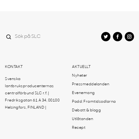
KONTAKT
AKTUELLT
Nyheter
Svenska
Pressmeddelanden
lantbruksproducenternas
Evenemang
centralförbund SLC r.f. |
Fredriksgatan 61 A 34, 00100
Podd: Framtidsodlarna
Helsingfors, FINLAND |
Debatt & blogg
Utlåtanden
Recept