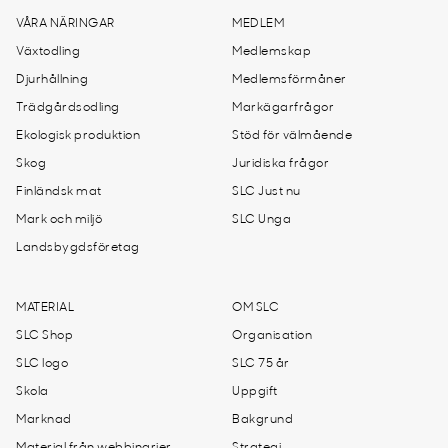
VÅRA NÄRINGAR
MEDLEM
Växtodling
Medlemskap
Djurhållning
Medlemsförmåner
Trädgårdsodling
Markägarfrågor
Ekologisk produktion
Stöd för välmående
Skog
Juridiska frågor
Finländsk mat
SLC Just nu
Mark och miljö
SLC Unga
Landsbygdsföretag
MATERIAL
OM SLC
SLC Shop
Organisation
SLC logo
SLC 75 år
Skola
Uppgift
Marknad
Bakgrund
Material från webbinarier
Strategi