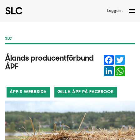
Logga in
SLC
Facebook
Twitter
Ålands producentförbund
ÅPF
LinkedIn
Whats
ÅPF:S WEBBSIDA
GILLA ÅPF PÅ FACEBOOK