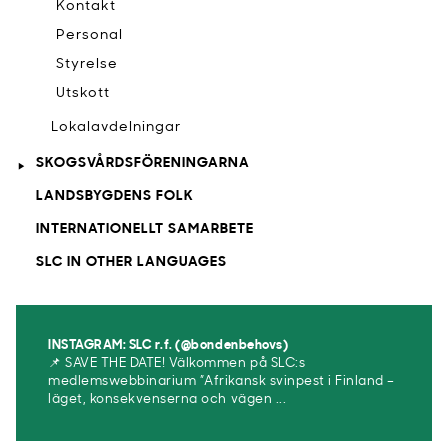
Kontakt
Personal
Styrelse
Utskott
Lokalavdelningar
SKOGSVÅRDSFÖRENINGARNA
LANDSBYGDENS FOLK
INTERNATIONELLT SAMARBETE
SLC IN OTHER LANGUAGES
INSTAGRAM: SLC r.f. (@bondenbehovs)
📌 SAVE THE DATE! Välkommen på SLC:s
medlemswebbinarium ”Afrikansk svinpest i Finland –
läget, konsekvenserna och vägen ...