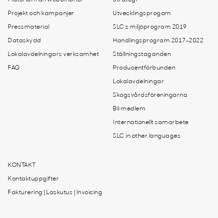
Projekt och kampanjer
Utvecklingsprogam
Pressmaterial
SLC:s miljöprogram 2019
Dataskydd
Handlingsprogram 2017-2022
Lokalavdelningars verksamhet
Ställningstaganden
FAQ
Producentförbunden
Lokalavdelningar
Skogsvårdsföreningarna
Bli medlem
Internationellt samarbete
SLC in other languages
KONTAKT
Kontaktuppgifter
Fakturering | Laskutus | Invoicing