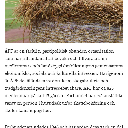
ÅPF är en facklig, partipolitisk obunden organisation
som har till ändamål att bevaka och tillvarata sina
medlemmars och landsbygdsbefolkningens gemensamma
ekonomiska, sociala och kulturella intressen. Härigenom
är ÅPF det åländska jordbrukets, skogsbrukets och
trädgårdsnäringens intressebevakare. ÅPF har ca 825
medlemmar på ca 445 gårdar. Förbundet har två anställda
varav en person i huvudsak utför skattebokföring och
sköter kansliuppgifter.
Förbundet grundades 1946 och har sedan dess varit en del