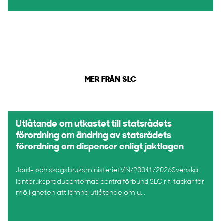
MER FRÅN SLC
Utlåtande om utkastet till statsrådets
förordning om ändring av statsrådets
förordning om dispenser enligt jaktlagen
Jord- och skogsbruksministerietVN/20041/2026Svenska
lantbruksproducenternas centralförbund SLC r.f. tackar för
möjligheten att lämna utlåtande om u...