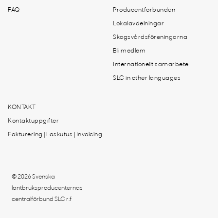
FAQ
Producentförbunden
Lokalavdelningar
Skogsvårdsföreningarna
Bli medlem
Internationellt samarbete
SLC in other languages
KONTAKT
Kontaktuppgifter
Fakturering | Laskutus | Invoicing
© 2026 Svenska
lantbruksproducenternas
centralförbund SLC r.f