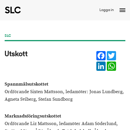
Logga in
SLC
Facebook
Twitter
Utskott
LinkedIn
Whats
Spannmålsutskottet
Ordförande Sixten Mattsson, ledamöter: Jonas Lundberg,
Agneta Sviberg, Stefan Sundborg
Marknadsföringsutskottet
Ordförande Liz Mattsson, ledamöter Adam Söderlund,