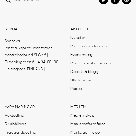
KONTAKT
AKTUELLT
Nyheter
Svenska
Pressmeddelanden
lantbruksproducenternas
Evenemang
centralförbund SLC r.f. |
Fredriksgatan 61 A 34, 00100
Podd: Framtidsodlarna
Helsingfors, FINLAND |
Debatt & blogg
Utlåtanden
Recept
VÅRA NÄRINGAR
MEDLEM
Växtodling
Medlemskap
Djurhållning
Medlemsförmåner
Trädgårdsodling
Markägarfrågor