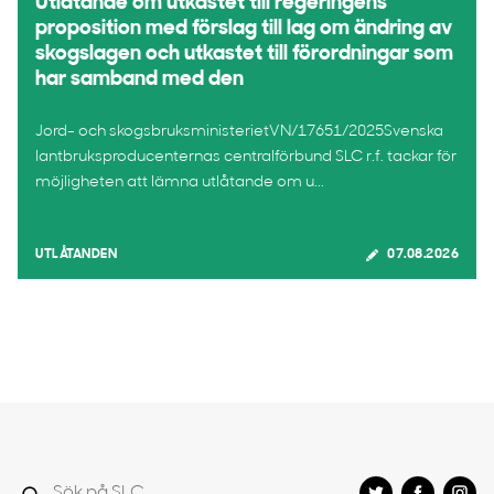
Utlåtande om utkastet till regeringens
proposition med förslag till lag om ändring av
skogslagen och utkastet till förordningar som
har samband med den
Jord- och skogsbruksministerietVN/17651/2025Svenska
lantbruksproducenternas centralförbund SLC r.f. tackar för
möjligheten att lämna utlåtande om u...
UTLÅTANDEN
07.08.2026