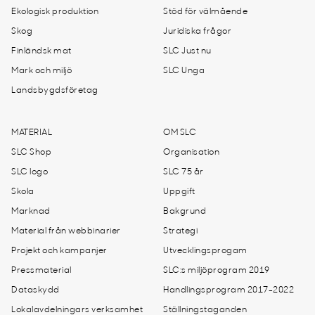
Ekologisk produktion
Stöd för välmående
Skog
Juridiska frågor
Finländsk mat
SLC Just nu
Mark och miljö
SLC Unga
Landsbygdsföretag
MATERIAL
OM SLC
SLC Shop
Organisation
SLC logo
SLC 75 år
Skola
Uppgift
Marknad
Bakgrund
Material från webbinarier
Strategi
Projekt och kampanjer
Utvecklingsprogam
Pressmaterial
SLC:s miljöprogram 2019
Dataskydd
Handlingsprogram 2017-2022
Lokalavdelningars verksamhet
Ställningstaganden