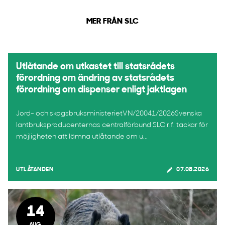
MER FRÅN SLC
Utlåtande om utkastet till statsrådets
förordning om ändring av statsrådets
förordning om dispenser enligt jaktlagen
Jord- och skogsbruksministerietVN/20041/2026Svenska
lantbruksproducenternas centralförbund SLC r.f. tackar för
möjligheten att lämna utlåtande om u...
UTLÅTANDEN
07.08.2026
14