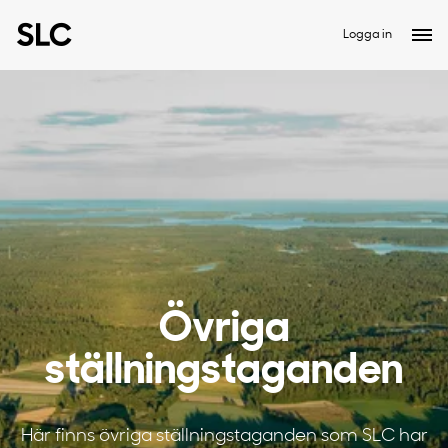
Logga in
Övriga
ställningstaganden
Här finns övriga ställningstaganden som SLC har