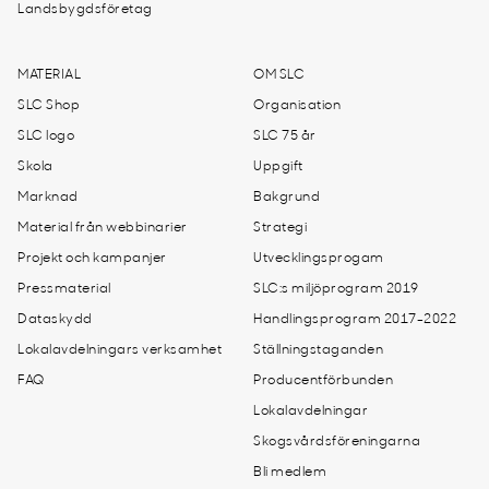
Landsbygdsföretag
MATERIAL
OM SLC
SLC Shop
Organisation
SLC logo
SLC 75 år
Skola
Uppgift
Marknad
Bakgrund
Material från webbinarier
Strategi
Projekt och kampanjer
Utvecklingsprogam
Pressmaterial
SLC:s miljöprogram 2019
Dataskydd
Handlingsprogram 2017-2022
Lokalavdelningars verksamhet
Ställningstaganden
FAQ
Producentförbunden
Lokalavdelningar
Skogsvårdsföreningarna
Bli medlem