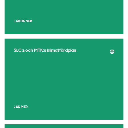
LADDA NER
SLC:s och MTK:s klimatfärdplan
LÄS MER