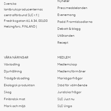
Nyheter
Svenska
Pressmeddelanden
lantbruksproducenternas
Evenemang
centralförbund SLC r.f. |
Fredriksgatan 61 A 34, 00100
Podd: Framtidsodlarna
Helsingfors, FINLAND |
Debatt & blogg
Utlåtanden
Recept
VÅRA NÄRINGAR
MEDLEM
Växtodling
Medlemskap
Djurhållning
Medlemsförmåner
Trädgårdsodling
Markägarfrågor
Ekologisk produktion
Stöd för välmående
Skog
Juridiska frågor
Finländsk mat
SLC Just nu
Mark och miljö
SLC Unga