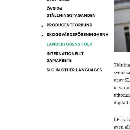
ÖVRIGA
STÄLLNINGSTAGANDEN
PRODUCENTFÖRBUND
SKOGSVÅRDSFÖRENINGARNA
LANDSBYGDENS FOLK
INTERNATIONELLT
SAMARBETE
Tidning
SLC IN OTHER LANGUAGES
svenska
ut av S
ut vara
utkomm
digital
LF skri
även al