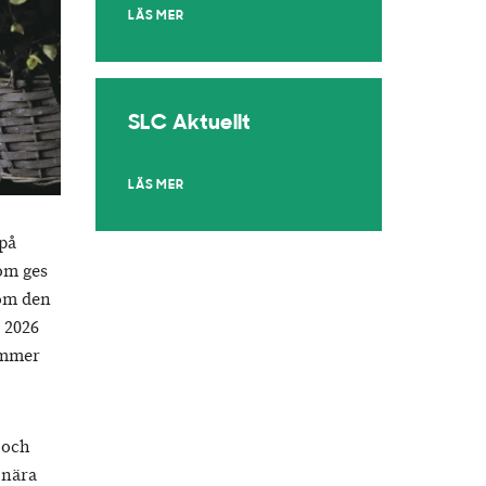
LÄS MER
SLC Aktuellt
LÄS MER
på
om ges
kom den
 2026
ommer
 och
 nära