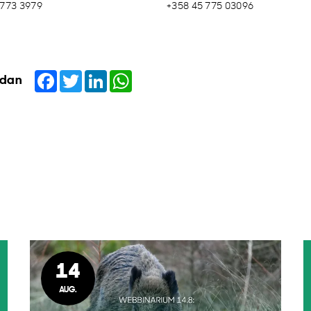
 773 3979
+358 45 775 03096
Facebook
Twitter
LinkedIn
WhatsApp
idan
14
AUG.