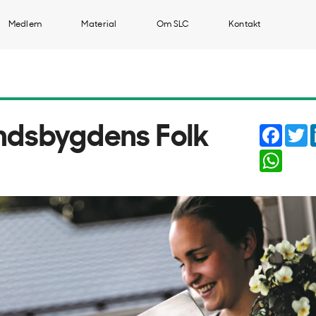
Medlem
Material
Om SLC
Kontakt
Faceb
T
ndsbygdens Folk
Whats