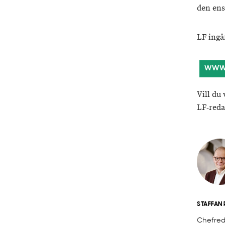
den ens
LF ingå
WWW.
Vill du
LF-reda
STAFFAN
Chefred