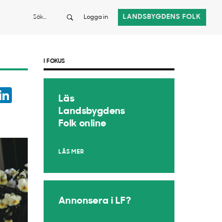
Sök
LANDSBYGDENS FOLK
Logga in
I FOKUS
ook
witter
LinkedIn
Läs
App
Landsbygdens
Folk online
LÄS MER
Annonsera i LF?