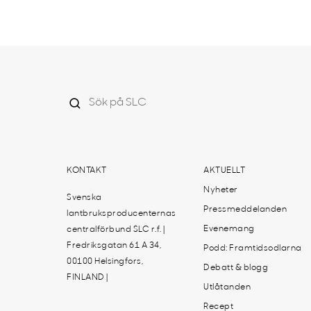
KONTAKT
AKTUELLT
Nyheter
Svenska
Pressmeddelanden
lantbruksproducenternas
Evenemang
centralförbund SLC r.f. |
Fredriksgatan 61 A 34,
Podd: Framtidsodlarna
00100 Helsingfors,
Debatt & blogg
FINLAND |
Utlåtanden
Recept