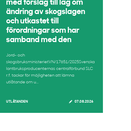
med förslag till lag om
ändring av skogslagen
och utkastet till
förordningar som har
samband med den
Jord- och
skogsbruksministerietVN/17651/2025Svenska
lantbruksproducenternas centralförbund SLC
r.f. tackar för möjligheten att lämna
utlåtande om u...
UTLÅTANDEN
07.08.2026