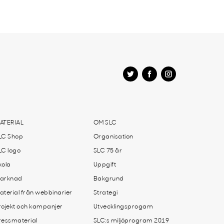
ATERIAL
OM SLC
LC Shop
Organisation
LC logo
SLC 75 år
kola
Uppgift
arknad
Bakgrund
aterial från webbinarier
Strategi
rojekt och kampanjer
Utvecklingsprogam
ressmaterial
SLC:s miljöprogram 2019