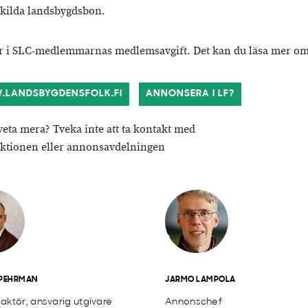
kilda landsbygdsbon.
r i SLC-medlemmarnas medlemsavgift. Det kan du läsa mer o
LANDSBYGDENSFOLK.FI
ANNONSERA I LF?
 veta mera? Tveka inte att ta kontakt med
ktionen eller annonsavdelningen
 PEHRMAN
JARMO LAMPOLA
aktör, ansvarig utgivare
Annonschef