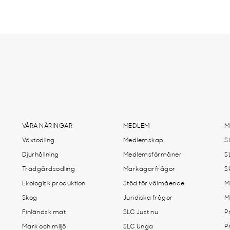
VÅRA NÄRINGAR
MEDLEM
M
Växtodling
Medlemskap
S
Djurhållning
Medlemsförmåner
S
Trädgårdsodling
Markägarfrågor
S
Ekologisk produktion
Stöd för välmående
M
Skog
Juridiska frågor
M
Finländsk mat
SLC Just nu
P
Mark och miljö
SLC Unga
P