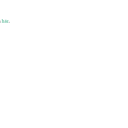
m
här
.