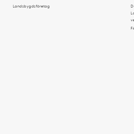
Landsbygdsföretag
D
L
v
F