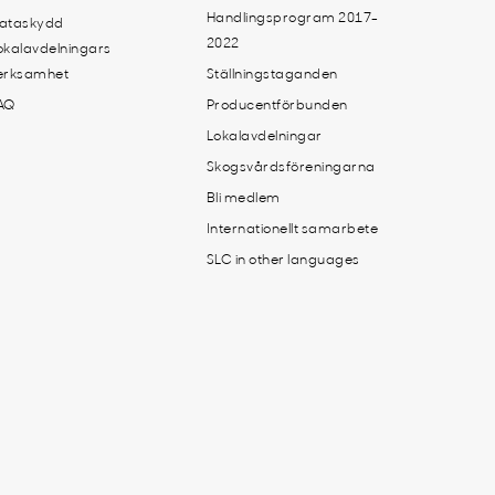
Handlingsprogram 2017-
ataskydd
2022
okalavdelningars
erksamhet
Ställningstaganden
AQ
Producentförbunden
Lokalavdelningar
Skogsvårdsföreningarna
Bli medlem
Internationellt samarbete
SLC in other languages