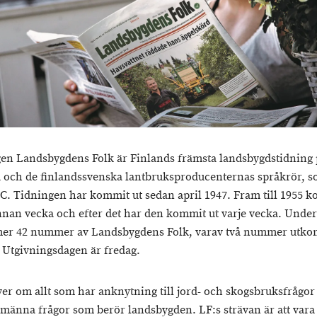
en Landsbygdens Folk är Finlands främsta landsbygdstidning 
 och de finlandssvenska lantbruksproducenternas språkrör, s
LC. Tidningen har kommit ut sedan april 1947. Fram till 1955 
nnan vecka och efter det har den kommit ut varje vecka. Under
er 42 nummer av Landsbygdens Folk, varav två nummer utk
t. Utgivningsdagen är fredag.
ver om allt som har anknytning till jord- och skogsbruksfrågor
lmänna frågor som berör landsbygden. LF:s strävan är att vara