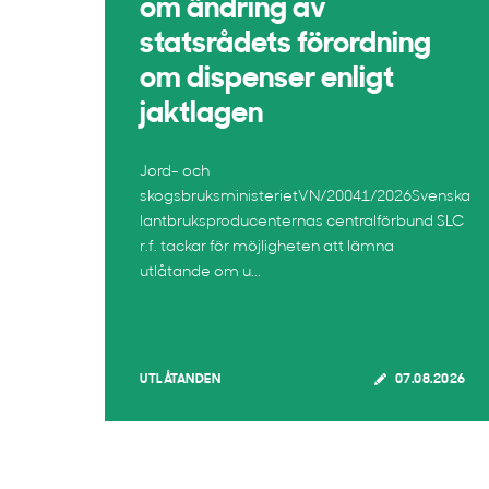
om ändring av
statsrådets förordning
om dispenser enligt
jaktlagen
Jord- och
skogsbruksministerietVN/20041/2026Svenska
lantbruksproducenternas centralförbund SLC
r.f. tackar för möjligheten att lämna
utlåtande om u...
UTLÅTANDEN
07.08.2026