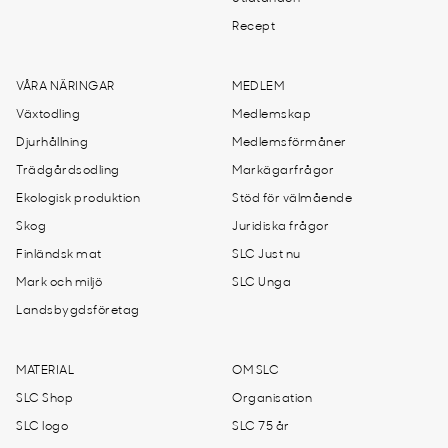
Recept
VÅRA NÄRINGAR
MEDLEM
Växtodling
Medlemskap
Djurhållning
Medlemsförmåner
Trädgårdsodling
Markägarfrågor
Ekologisk produktion
Stöd för välmående
Skog
Juridiska frågor
Finländsk mat
SLC Just nu
Mark och miljö
SLC Unga
Landsbygdsföretag
MATERIAL
OM SLC
SLC Shop
Organisation
SLC logo
SLC 75 år