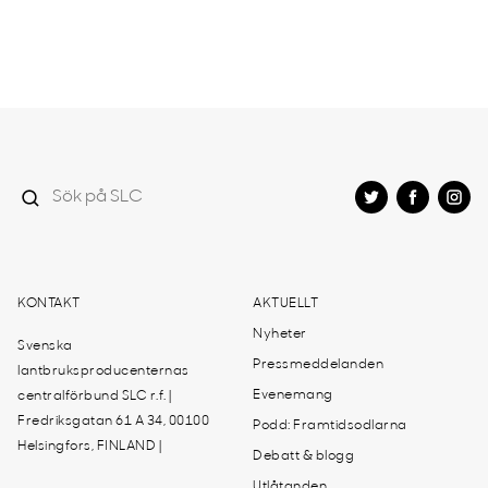
KONTAKT
AKTUELLT
Nyheter
Svenska
Pressmeddelanden
lantbruksproducenternas
Evenemang
centralförbund SLC r.f. |
Fredriksgatan 61 A 34, 00100
Podd: Framtidsodlarna
Helsingfors, FINLAND |
Debatt & blogg
Utlåtanden