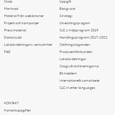
Skola
Uppgift
Marknad
Bakgrund
Material från webbinarier
Strategi
Projekt och kampanjer
Utvecklingsprogam
Pressmaterial
SLC:s miljöprogram 2019
Dataskydd
Handlingsprogram 2017-2022
Lokalavdelningars verksamhet
Ställningstaganden
FAQ
Producentförbunden
Lokalavdelningar
Skogsvårdsföreningarna
Bli medlem
Internationellt samarbete
SLC in other languages
KONTAKT
Kontaktuppgifter