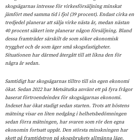
skogsägarnas intresse för virkesförsäljning minskat
jämfört med samma tid i fjol (39 procent). Endast cirka en
tredjedel planerar att sälja virke nästa år, medan nästan
40 procent säkert inte planerar någon försäljning. Bland
dessa framträder särskilt de som söker ekonomisk
trygghet och de som äger små skogsfastigheter.
Situationen har därmed återgått till att likna den för
några år sedan.
Samtidigt har skogsägarnas tilltro till sin egen ekonomi
ökat. Sedan 2022 har Metsätutka använt ett på fyra frågor
baserat förtroendeindex för skogsägarnas ekonomi.
Indexet har ökat stadigt sedan starten. Trots att höstens
mätning visar en liten nedgång i helhetsbedömningen
sedan förra mätningen, har svaren som rör den egna
ekonomin fortsatt uppåt. Den största minskningen har
skett på framtidstron på skogsbrukets allmänna läge.