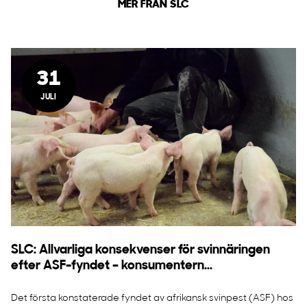
MER FRÅN SLC
31
JULI
SLC: Allvarliga konsekvenser för svinnäringen
efter ASF-fyndet – konsumentern...
Det första konstaterade fyndet av afrikansk svinpest (ASF) hos