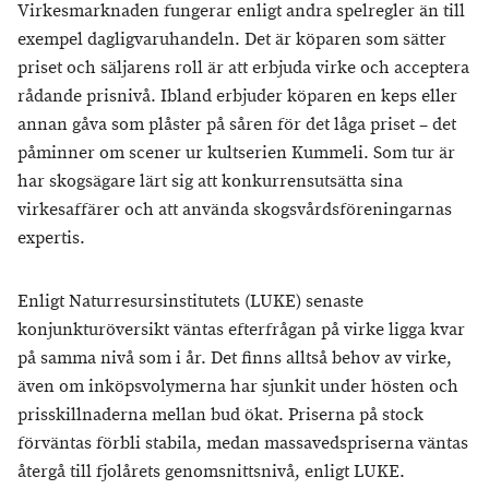
Virkesmarknaden fungerar enligt andra spelregler än till
exempel dagligvaruhandeln. Det är köparen som sätter
priset och säljarens roll är att erbjuda virke och acceptera
rådande prisnivå. Ibland erbjuder köparen en keps eller
annan gåva som plåster på såren för det låga priset – det
påminner om scener ur kultserien Kummeli. Som tur är
har skogsägare lärt sig att konkurrensutsätta sina
virkesaffärer och att använda skogsvårdsföreningarnas
expertis.
Enligt Naturresursinstitutets (LUKE) senaste
konjunkturöversikt väntas efterfrågan på virke ligga kvar
på samma nivå som i år. Det finns alltså behov av virke,
även om inköpsvolymerna har sjunkit under hösten och
prisskillnaderna mellan bud ökat. Priserna på stock
förväntas förbli stabila, medan massavedspriserna väntas
återgå till fjolårets genomsnittsnivå, enligt LUKE.