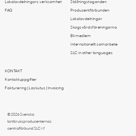
Lokalavdelningars verksamhet
Ställningstaganden
FAQ
Producentförbunden
Lokalavdelningar
Skogsvårdsföreningarna
Bli medlem
Internationellt samarbete
SLC in other languages
KONTAKT
Kontaktuppgifter
Fakturering | Laskutus | Invoicing
© 2026 Svenska
lantbruksproducenternas
centralförbund SLC r.f