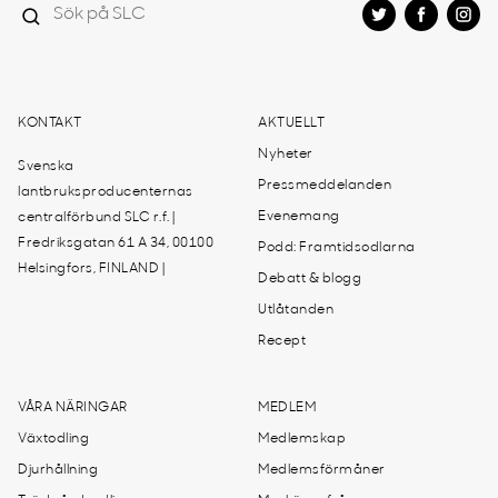
KONTAKT
AKTUELLT
Nyheter
Svenska
Pressmeddelanden
lantbruksproducenternas
Evenemang
centralförbund SLC r.f. |
Fredriksgatan 61 A 34, 00100
Podd: Framtidsodlarna
Helsingfors, FINLAND |
Debatt & blogg
Utlåtanden
Recept
VÅRA NÄRINGAR
MEDLEM
Växtodling
Medlemskap
Djurhållning
Medlemsförmåner