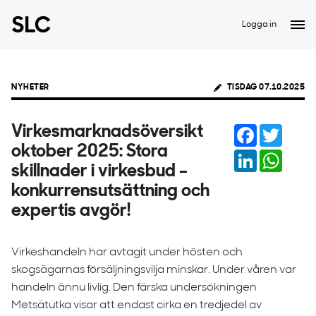
Logga in
NYHETER
TISDAG 07.10.2025
Facebook
Twitter
Virkesmarknadsöversikt
oktober 2025: Stora
LinkedIn
Whats
skillnader i virkesbud –
konkurrensutsättning och
expertis avgör!
Virkeshandeln har avtagit under hösten och
skogsägarnas försäljningsvilja minskar. Under våren var
handeln ännu livlig. Den färska undersökningen
Metsätutka visar att endast cirka en tredjedel av