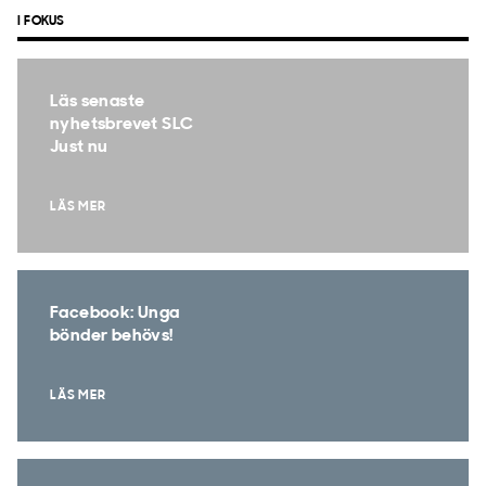
I FOKUS
Läs senaste
nyhetsbrevet SLC
Just nu
LÄS MER
Facebook: Unga
bönder behövs!
LÄS MER