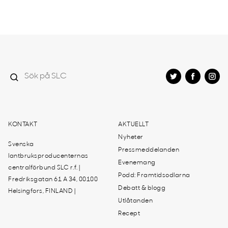
KONTAKT
AKTUELLT
Nyheter
Svenska
Pressmeddelanden
lantbruksproducenternas
Evenemang
centralförbund SLC r.f. |
Podd: Framtidsodlarna
Fredriksgatan 61 A 34, 00100
Debatt & blogg
Helsingfors, FINLAND |
Utlåtanden
Recept