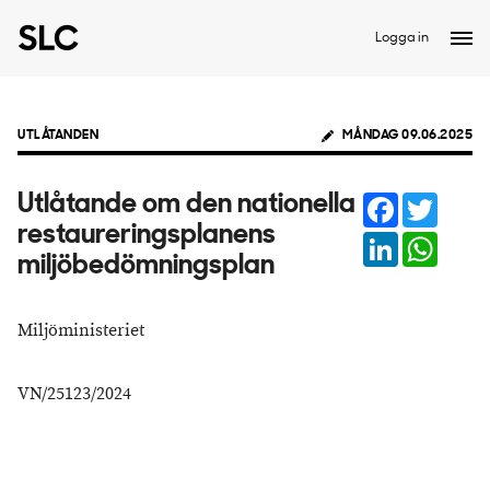
Logga in
UTLÅTANDEN
MÅNDAG 09.06.2025
Facebook
Twitter
Utlåtande om den nationella
restaureringsplanens
LinkedIn
Whats
miljöbedömningsplan
Miljöministeriet
VN/25123/2024