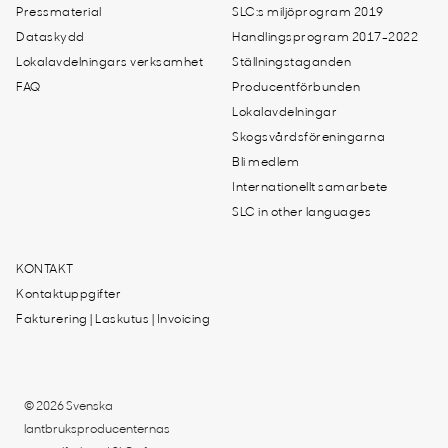
Pressmaterial
SLC:s miljöprogram 2019
Dataskydd
Handlingsprogram 2017-2022
Lokalavdelningars verksamhet
Ställningstaganden
FAQ
Producentförbunden
Lokalavdelningar
Skogsvårdsföreningarna
Bli medlem
Internationellt samarbete
SLC in other languages
KONTAKT
Kontaktuppgifter
Fakturering | Laskutus | Invoicing
© 2026 Svenska
lantbruksproducenternas