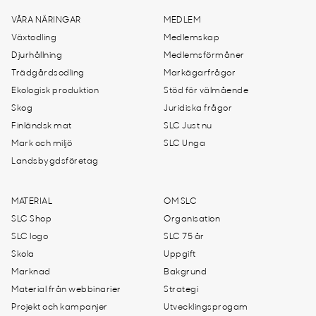
VÅRA NÄRINGAR
MEDLEM
Växtodling
Medlemskap
Djurhållning
Medlemsförmåner
Trädgårdsodling
Markägarfrågor
Ekologisk produktion
Stöd för välmående
Skog
Juridiska frågor
Finländsk mat
SLC Just nu
Mark och miljö
SLC Unga
Landsbygdsföretag
MATERIAL
OM SLC
SLC Shop
Organisation
SLC logo
SLC 75 år
Skola
Uppgift
Marknad
Bakgrund
Material från webbinarier
Strategi
Projekt och kampanjer
Utvecklingsprogam