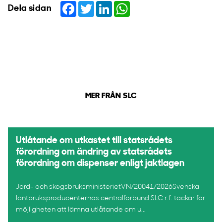
Facebook
Twitter
LinkedIn
WhatsApp
Dela sidan
MER FRÅN SLC
Utlåtande om utkastet till statsrådets
förordning om ändring av statsrådets
förordning om dispenser enligt jaktlagen
Jord- och skogsbruksministerietVN/20041/2026Svenska
lantbruksproducenternas centralförbund SLC r.f. tackar för
möjligheten att lämna utlåtande om u...