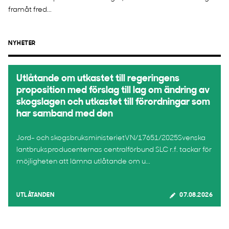
framåt fred...
NYHETER
Utlåtande om utkastet till regeringens
proposition med förslag till lag om ändring av
skogslagen och utkastet till förordningar som
har samband med den
Jord- och skogsbruksministerietVN/17651/2025Svenska
lantbruksproducenternas centralförbund SLC r.f. tackar för
möjligheten att lämna utlåtande om u...
UTLÅTANDEN
07.08.2026