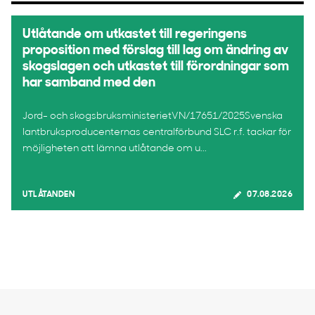
Utlåtande om utkastet till regeringens
proposition med förslag till lag om ändring av
skogslagen och utkastet till förordningar som
har samband med den
Jord- och skogsbruksministerietVN/17651/2025Svenska
lantbruksproducenternas centralförbund SLC r.f. tackar för
möjligheten att lämna utlåtande om u...
UTLÅTANDEN
07.08.2026