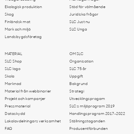
Ekologisk produktion
Stöd för välmående
Skog
Juridiska frågor
Finländsk mat
SLC Just nu
Mark och miljö
SLC Unga
Landsbygdsföretag
MATERIAL
OM SLC
SLC Shop
Organisation
SLC logo
SLC 75 år
Skola
Uppgift
Marknad
Bakgrund
Material från webbinarier
Strategi
Projekt och kampanjer
Utvecklingsprogam
Pressmaterial
SLC:s miljöprogram 2019
Dataskydd
Handlingsprogram 2017-2022
Lokalavdelningars verksamhet
Ställningstaganden
FAQ
Producentförbunden