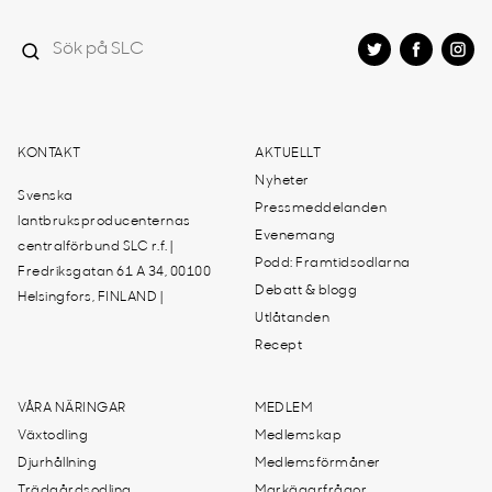
KONTAKT
AKTUELLT
Nyheter
Svenska
Pressmeddelanden
lantbruksproducenternas
Evenemang
centralförbund SLC r.f. |
Podd: Framtidsodlarna
Fredriksgatan 61 A 34, 00100
Debatt & blogg
Helsingfors, FINLAND |
Utlåtanden
Recept
VÅRA NÄRINGAR
MEDLEM
Växtodling
Medlemskap
Djurhållning
Medlemsförmåner
Trädgårdsodling
Markägarfrågor