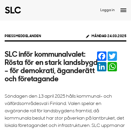
Logga in
PRESSMEDDELANDEN
MÅNDAG 24.03.2025
Facebook
Twitter
SLC inför kommunalvalet:
Rösta för en stark landsbygd
LinkedIn
Whats
– för demokrati, äganderätt
och företagande
Söndagen den 13 april 2025 hålls kommunal- och
välfärdsområdesval i Finland. Valen spelar en
avgörande roll för landsbygdens framtid, då
kommunala beslut har stor påverkan på lantbruket, det
lokala företagandet och infrastrukturen. SLC uppmanar