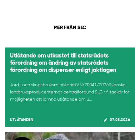
MER FRÅN SLC
Utlåtande om utkastet till statsrådets
förordning om ändring av statsrådets
förordning om dispenser enligt jaktlagen
Jord- och skogsbruksministerietVN/20041/2026Svenska
lantbruksproducenternas centralförbund SLC r.f. tackar för
möjligheten att lämna utlåtande om u...
UTLÅTANDEN
07.08.2026