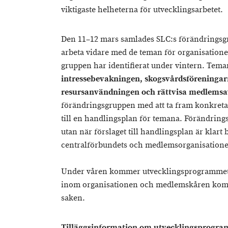
viktigaste helheterna för utvecklingsarbetet.
Den 11–12 mars samlades SLC:s förändringsgru
arbeta vidare med de teman för organisation
gruppen har identifierat under vintern. Tema
intressebevakningen, skogsvårdsföreningar
resursanvändningen och rättvisa medlemsa
förändringsgruppen med att ta fram konkreta 
till en handlingsplan för temana. Förändring
utan när förslaget till handlingsplan är klart
centralförbundets och medlemsorganisatione
Under våren kommer utvecklingsprogrammet ä
inom organisationen och medlemskåren komme
saken.
Tilläggsinformation om utvecklingsprogra