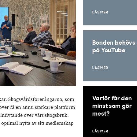
LÄS MER
Bonden behövs
på YouTube
LÄS MER
Varför får den
kar. Skogsvårdsföreningarna, som
minst som gör
ver få en ännu starkare plattform
mest?
 inflytande över vårt skogsbruk.
optimal nytta av sitt medlemskap
LÄS MER