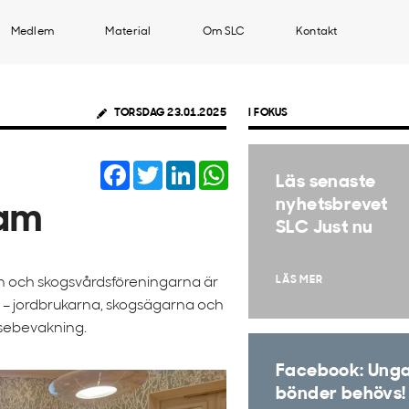
Medlem
Material
Om SLC
Kontakt
TORSDAG 23.01.2025
I FOKUS
Facebook
Twitter
LinkedIn
WhatsApp
Läs senaste
nyhetsbrevet
ram
SLC Just nu
LÄS MER
 och skogsvårdsföreningarna är
 – jordbrukarna, skogsägarna och
ssebevakning.
Facebook: Ung
bönder behövs!