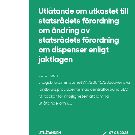
Utlåtande om utkastet till
statsrådets förordning
om ändring av
statsrådets förordning
om dispenser enligt
jaktlagen
Jord- och
skogsbruksministerietVN/20041/2026Svenska
lantbruksproducenternas centralförbund SLC
r.f. tackar för möjligheten att lämna
utlåtande om u...
UTLÅTANDEN
07.08.2026