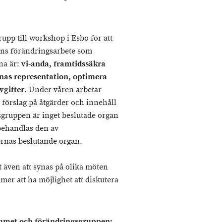
pp till workshop i Esbo för att
ens förändringsarbete som
na är:
vi-anda, framtidssäkra
nas representation, optimera
vgifter
. Under våren arbetar
förslag på åtgärder och innehåll
sgruppen är inget beslutade organ
 behandlas den av
rnas beslutande organ.
ven att synas på olika möten
r att ha möjlighet att diskutera
mmet och förändringsgruppen: