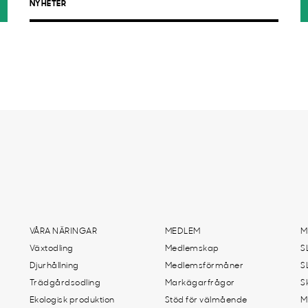
NYHETER
VÅRA NÄRINGAR
MEDLEM
M
Växtodling
Medlemskap
S
Djurhållning
Medlemsförmåner
S
Trädgårdsodling
Markägarfrågor
S
Ekologisk produktion
Stöd för välmående
M