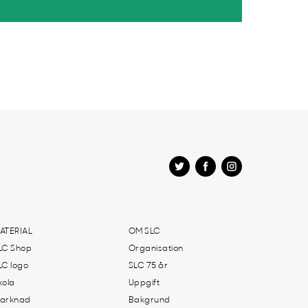
ATERIAL
OM SLC
LC Shop
Organisation
LC logo
SLC 75 år
kola
Uppgift
arknad
Bakgrund