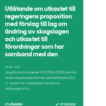
Utlåtande om utkastet till
regeringens proposition
med förslag till lag om
ändring av skogslagen
och utkastet till
förordningar som har
samband med den
Jord- och
skogsbruksministerietVN/17651/2025Svenska
lantbruksproducenternas centralförbund SLC
r.f. tackar för möjligheten att lämna
utlåtande om u...
UTLÅTANDEN
07.08.2026