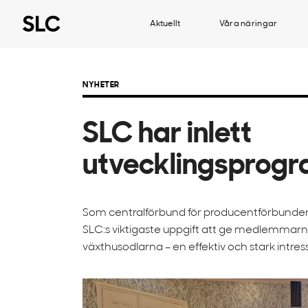
Aktuellt
Våra näringar
NYHETER
SLC har inlett
utvecklingsprog
Som centralförbund för producentförbunden
SLC:s viktigaste uppgift att ge medlemmarn
växthusodlarna – en effektiv och stark intre