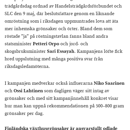
trädgårdsdag ordnad av Handelsträdgårdsförbundet och
SLC den 9 maj, där beslutsfattare genom en liknande
omröstning som i riksdagen uppmuntrades lova att äta
mer inhemska grönsaker och örter. Bland dem som
röstade ”ja” på röstningstavlan fanns bland andra
statsminister
Petteri Orpo
och jord- och
skogsbruksminister
Sari Essayah
. Kampanjens löfte fick
bred uppslutning med många positiva svar från
riksdagsledamöterna.
I kampanjen medverkar också influerarna
Niko Saarinen
och
Ossi Lahtinen
som dagligen väger sitt intag av
grönsaker och med sitt kampanjinnehåll konkret visar
hur man kan uppnå rekommendationen på 500–800 gram
grönsaker per dag.
Finländska växthusgrönsaker är ansvarsfullt odlade