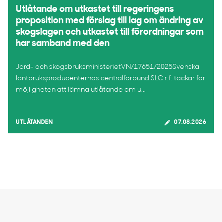
Utlåtande om utkastet till regeringens
proposition med förslag till lag om ändring av
skogslagen och utkastet till förordningar som
har samband med den
Jord- och skogsbruksministerietVN/17651/2025Svenska
lantbruksproducenternas centralförbund SLC r.f. tackar för
möjligheten att lämna utlåtande om u...
UTLÅTANDEN
07.08.2026