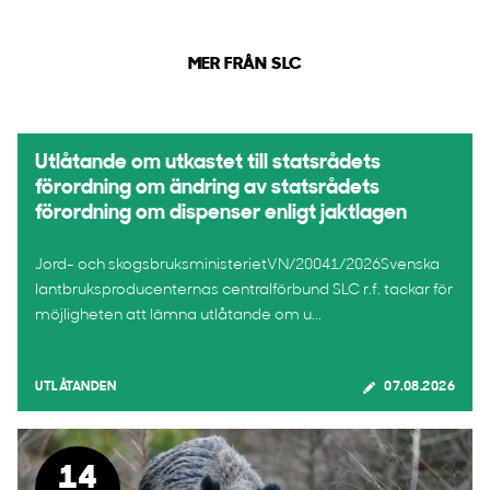
MER FRÅN SLC
Utlåtande om utkastet till statsrådets
förordning om ändring av statsrådets
förordning om dispenser enligt jaktlagen
Jord- och skogsbruksministerietVN/20041/2026Svenska
lantbruksproducenternas centralförbund SLC r.f. tackar för
möjligheten att lämna utlåtande om u...
UTLÅTANDEN
07.08.2026
14