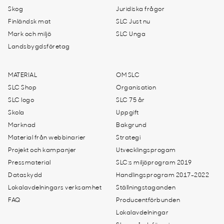
Skog
Juridiska frågor
Finländsk mat
SLC Just nu
Mark och miljö
SLC Unga
Landsbygdsföretag
MATERIAL
OM SLC
SLC Shop
Organisation
SLC logo
SLC 75 år
Skola
Uppgift
Marknad
Bakgrund
Material från webbinarier
Strategi
Projekt och kampanjer
Utvecklingsprogam
Pressmaterial
SLC:s miljöprogram 2019
Dataskydd
Handlingsprogram 2017-2022
Lokalavdelningars verksamhet
Ställningstaganden
FAQ
Producentförbunden
Lokalavdelningar