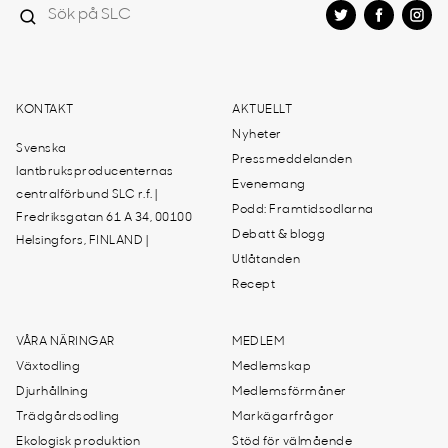
KONTAKT
AKTUELLT
Nyheter
Svenska
Pressmeddelanden
lantbruksproducenternas
Evenemang
centralförbund SLC r.f. |
Podd: Framtidsodlarna
Fredriksgatan 61 A 34, 00100
Debatt & blogg
Helsingfors, FINLAND |
Utlåtanden
Recept
VÅRA NÄRINGAR
MEDLEM
Växtodling
Medlemskap
Djurhållning
Medlemsförmåner
Trädgårdsodling
Markägarfrågor
Ekologisk produktion
Stöd för välmående