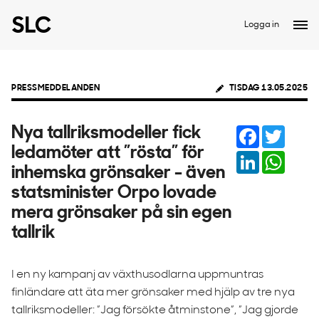
Logga in
PRESSMEDDELANDEN
TISDAG 13.05.2025
Facebook
Twitter
Nya tallriksmodeller fick
ledamöter att ”rösta” för
LinkedIn
Whats
inhemska grönsaker - även
statsminister Orpo lovade
mera grönsaker på sin egen
tallrik
I en ny kampanj av växthusodlarna uppmuntras
finländare att äta mer grönsaker med hjälp av tre nya
tallriksmodeller: ”Jag försökte åtminstone”, ”Jag gjorde