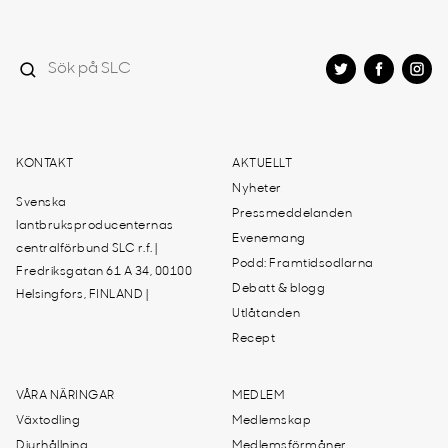
KONTAKT
AKTUELLT
Nyheter
Svenska
Pressmeddelanden
lantbruksproducenternas
Evenemang
centralförbund SLC r.f. |
Podd: Framtidsodlarna
Fredriksgatan 61 A 34, 00100
Debatt & blogg
Helsingfors, FINLAND |
Utlåtanden
Recept
VÅRA NÄRINGAR
MEDLEM
Växtodling
Medlemskap
Djurhållning
Medlemsförmåner