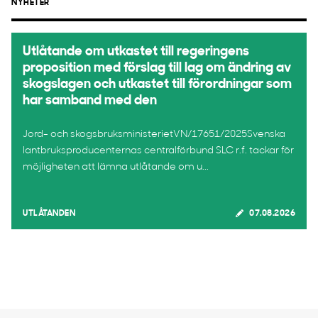
NYHETER
Utlåtande om utkastet till regeringens
proposition med förslag till lag om ändring av
skogslagen och utkastet till förordningar som
har samband med den
Jord- och skogsbruksministerietVN/17651/2025Svenska
lantbruksproducenternas centralförbund SLC r.f. tackar för
möjligheten att lämna utlåtande om u...
UTLÅTANDEN
07.08.2026