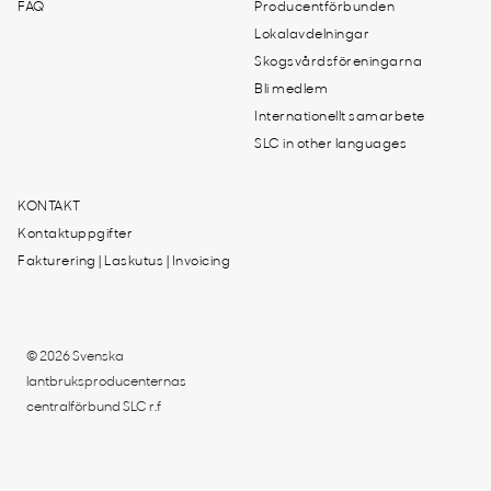
FAQ
Producentförbunden
Lokalavdelningar
Skogsvårdsföreningarna
Bli medlem
Internationellt samarbete
SLC in other languages
KONTAKT
Kontaktuppgifter
Fakturering | Laskutus | Invoicing
© 2026 Svenska
lantbruksproducenternas
centralförbund SLC r.f