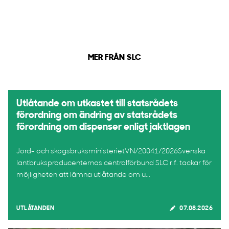
MER FRÅN SLC
Utlåtande om utkastet till statsrådets
förordning om ändring av statsrådets
förordning om dispenser enligt jaktlagen
Jord- och skogsbruksministerietVN/20041/2026Svenska
lantbruksproducenternas centralförbund SLC r.f. tackar för
möjligheten att lämna utlåtande om u...
UTLÅTANDEN
07.08.2026