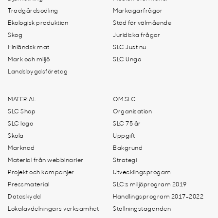
Trädgårdsodling
Markägarfrågor
Ekologisk produktion
Stöd för välmående
Skog
Juridiska frågor
Finländsk mat
SLC Just nu
Mark och miljö
SLC Unga
Landsbygdsföretag
MATERIAL
OM SLC
SLC Shop
Organisation
SLC logo
SLC 75 år
Skola
Uppgift
Marknad
Bakgrund
Material från webbinarier
Strategi
Projekt och kampanjer
Utvecklingsprogam
Pressmaterial
SLC:s miljöprogram 2019
Dataskydd
Handlingsprogram 2017-2022
Lokalavdelningars verksamhet
Ställningstaganden