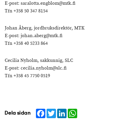
E-post: saralotta.engblom@mtk.fi
Tfn +358 50 347 8154
Johan Åberg, jordbruksdirektör, MTK
E-post: johan.aberg@mtk.fi
Tfn +358 40 5233 864
Cecilia Nyholm, sakkunnig, SLC
E-post: cecilia.nyholm@slc.fi
Tfn +358 45 7750 0519
Facebook
Twitter
LinkedIn
WhatsApp
Dela sidan