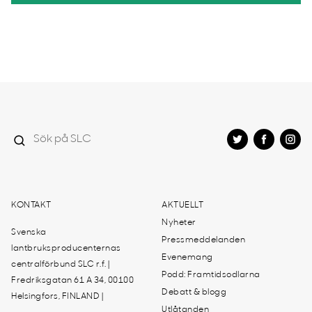
KONTAKT
AKTUELLT
Nyheter
Svenska
Pressmeddelanden
lantbruksproducenternas
Evenemang
centralförbund SLC r.f. |
Podd: Framtidsodlarna
Fredriksgatan 61 A 34, 00100
Debatt & blogg
Helsingfors, FINLAND |
Utlåtanden