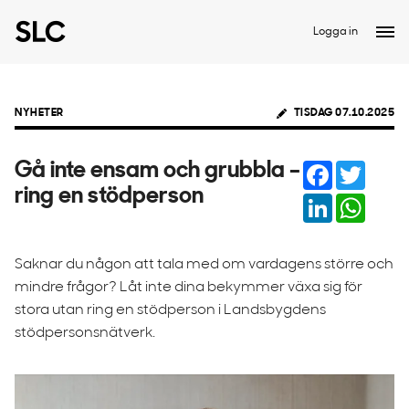
Logga in
NYHETER
TISDAG 07.10.2025
Facebook
Twitter
Gå inte ensam och grubbla –
ring en stödperson
LinkedIn
Whats
Saknar du någon att tala med om vardagens större och
mindre frågor? Låt inte dina bekymmer växa sig för
stora utan ring en stödperson i Landsbygdens
stödpersonsnätverk.