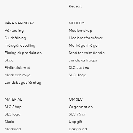
Recept
VÅRA NÄRINGAR
MEDLEM
Växtodling
Medlemskap
Djurhållning
Medlemsförmåner
Trädgårdsodling
Markägarfrågor
Ekologisk produktion
Stöd för välmående
Skog
Juridiska frågor
Finländsk mat
SLC Just nu
Mark och miljö
SLC Unga
Landsbygdsföretag
MATERIAL
OM SLC
SLC Shop
Organisation
SLC logo
SLC 75 år
Skola
Uppgift
Marknad
Bakgrund