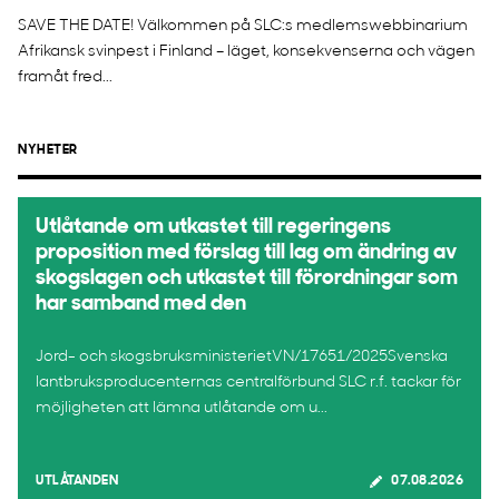
SAVE THE DATE! Välkommen på SLC:s medlemswebbinarium
Afrikansk svinpest i Finland – läget, konsekvenserna och vägen
framåt fred...
NYHETER
Utlåtande om utkastet till regeringens
proposition med förslag till lag om ändring av
skogslagen och utkastet till förordningar som
har samband med den
Jord- och skogsbruksministerietVN/17651/2025Svenska
lantbruksproducenternas centralförbund SLC r.f. tackar för
möjligheten att lämna utlåtande om u...
UTLÅTANDEN
07.08.2026