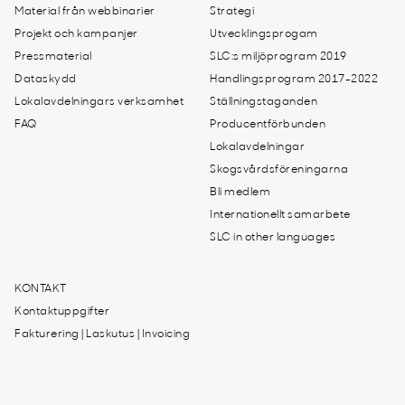
Material från webbinarier
Strategi
Projekt och kampanjer
Utvecklingsprogam
Pressmaterial
SLC:s miljöprogram 2019
Dataskydd
Handlingsprogram 2017-2022
Lokalavdelningars verksamhet
Ställningstaganden
FAQ
Producentförbunden
Lokalavdelningar
Skogsvårdsföreningarna
Bli medlem
Internationellt samarbete
SLC in other languages
KONTAKT
Kontaktuppgifter
Fakturering | Laskutus | Invoicing