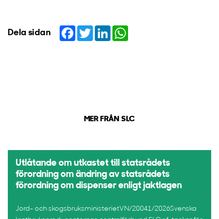
Facebook
Twitter
LinkedIn
WhatsApp
Dela sidan
MER FRÅN SLC
Utlåtande om utkastet till statsrådets
förordning om ändring av statsrådets
förordning om dispenser enligt jaktlagen
Jord- och skogsbruksministerietVN/20041/2026Svenska