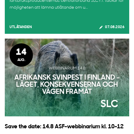
lantbruksproducenternas centralförbund SLC r.f. tackar för
möjligheten att lämna utlåtande om u...
UTLÅTANDEN
07.08.2026
14
AUG.
Save the date: 14.8 ASF-webbinarium kl. 10-12