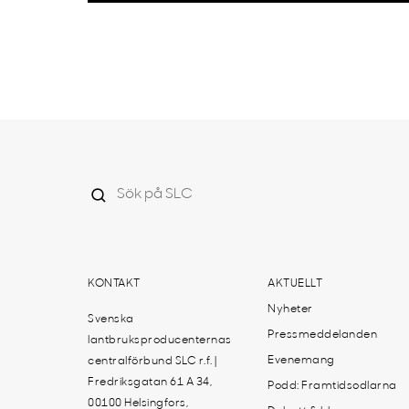
KONTAKT
AKTUELLT
Nyheter
Svenska
Pressmeddelanden
lantbruksproducenternas
Evenemang
centralförbund SLC r.f. |
Fredriksgatan 61 A 34,
Podd: Framtidsodlarna
00100 Helsingfors,