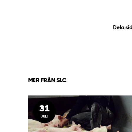
Dela si
MER FRÅN SLC
31
JULI