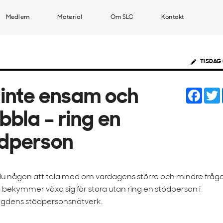
Medlem
Material
Om SLC
Kontakt
TISDAG 
Face
inte ensam och
bbla – ring en
dperson
u någon att tala med om vardagens större och mindre frågo
a bekymmer växa sig för stora utan ring en stödperson i
gdens stödpersonsnätverk.