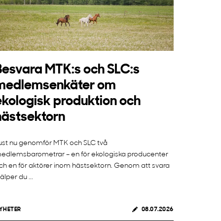
Besvara MTK:s och SLC:s
medlemsenkäter om
ekologisk produktion och
hästsektorn
ust nu genomför MTK och SLC två
edlemsbarometrar – en för ekologiska producenter
ch en för aktörer inom hästsektorn. Genom att svara
jälper du ...
YHETER
08.07.2026