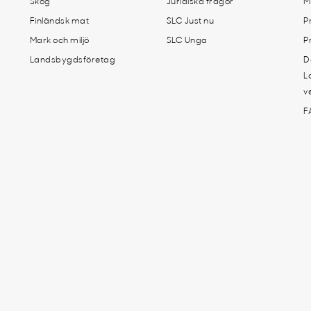
Skog
Juridiska frågor
M
Finländsk mat
SLC Just nu
P
Mark och miljö
SLC Unga
P
Landsbygdsföretag
D
L
v
F