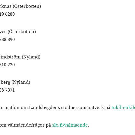
rknäs (Österbotten)
19 6280
ves (Österbotten)
788 890
indström (Nyland)
310 220
oberg (Nyland)
08 7371
formation om Landsbygdens stödpersonsnätverk på
tukihenkilo
 om välmåendefrågor på
slc.fi/valmaende
.