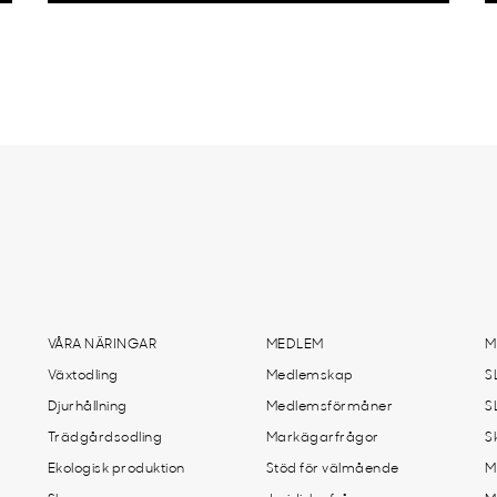
VÅRA NÄRINGAR
MEDLEM
M
Växtodling
Medlemskap
S
Djurhållning
Medlemsförmåner
S
Trädgårdsodling
Markägarfrågor
S
Ekologisk produktion
Stöd för välmående
M