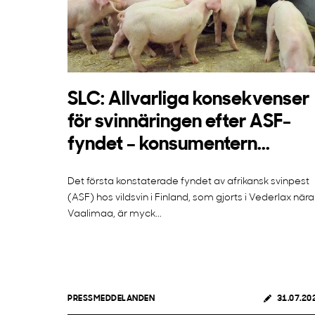
SLC: Allvarliga konsekvenser
för svinnäringen efter ASF-
fyndet – konsumentern...
Det första konstaterade fyndet av afrikansk svinpest
(ASF) hos vildsvin i Finland, som gjorts i Vederlax nära
Vaalimaa, är myck...
PRESSMEDDELANDEN
31.07.20