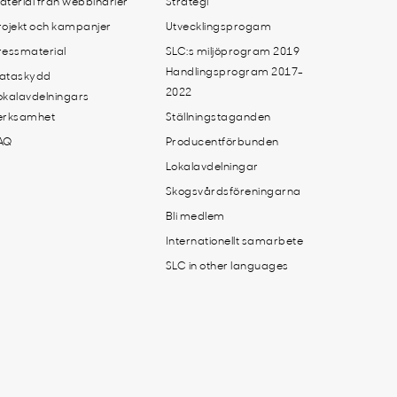
aterial från webbinarier
Strategi
rojekt och kampanjer
Utvecklingsprogam
ressmaterial
SLC:s miljöprogram 2019
Handlingsprogram 2017-
ataskydd
2022
okalavdelningars
erksamhet
Ställningstaganden
AQ
Producentförbunden
Lokalavdelningar
Skogsvårdsföreningarna
Bli medlem
Internationellt samarbete
SLC in other languages