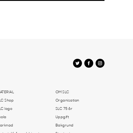
ATERIAL
OM SLC
LC Shop
Organisation
LC logo
SLC 75 år
kola
Uppgift
arknad
Bakgrund