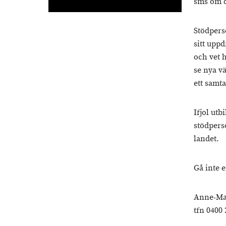
sms om de
Stödperso
sitt upp
och vet 
se nya vä
ett samta
Ifjol ut
stödpers
landet.
Gå inte 
Anne-Maj
tfn 0400 