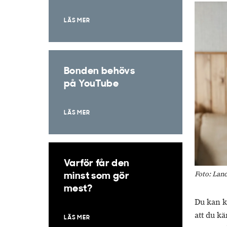
LÄS MER
Bonden behövs
på YouTube
LÄS MER
Varför får den
Foto: Lan
minst som gör
mest?
Du kan k
att du kä
LÄS MER