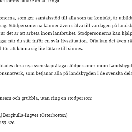
t känns lättare än att ringa.
nerna, som ger samtalsstöd till alla som tar kontakt, är utbild
drag. Stödpersonerna känner även själva till vardagen på land
hur det är att arbeta inom lantbruket. Stödpersonerna kan hjälp
gar när du står inför en svår livssituation. Ofta kan det även 
l för att känna sig lite lättare till sinnes.
bildades flera nya svenskspråkiga stödpersoner inom Landsbyg
onsnätverk, som betjänar alla på landsbygden i de svenska del
ensam och grubbla, utan ring en stödperson:
 Bergkulla-Ingves (Österbotten)
259 326