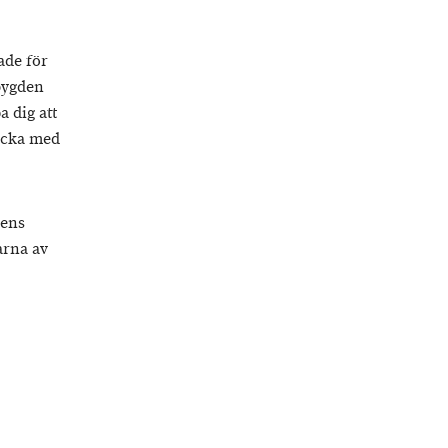
ade för
sbygden
a dig att
räcka med
dens
arna av