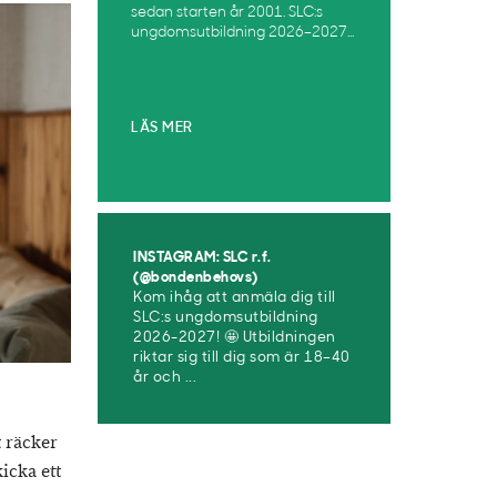
sedan starten år 2001. SLC:s
ungdomsutbildning 2026–2027...
LÄS MER
INSTAGRAM: SLC r.f.
(@bondenbehovs)
Kom ihåg att anmäla dig till
SLC:s ungdomsutbildning
2026-2027! 🤩 Utbildningen
riktar sig till dig som är 18–40
år och ...
t räcker
kicka ett