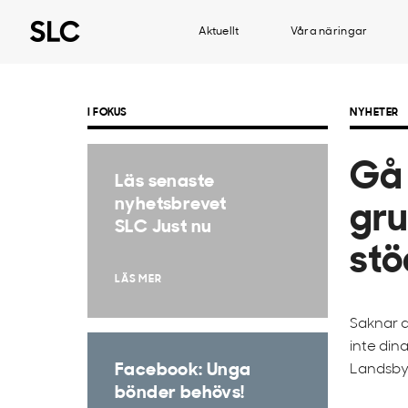
Aktuellt
Våra näringar
I FOKUS
NYHETER
Gå 
Läs senaste
nyhetsbrevet
gru
SLC Just nu
stö
LÄS MER
Saknar d
inte din
Facebook: Unga
Landsby
bönder behövs!