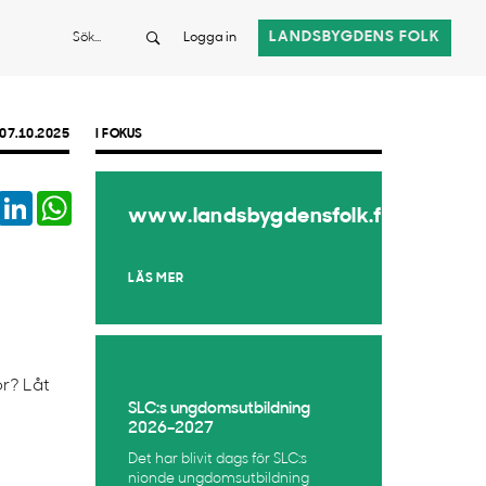
Sök
LANDSBYGDENS FOLK
Logga in
07.10.2025
I FOKUS
book
Twitter
LinkedIn
WhatsApp
www.landsbygdensfolk.fi
LÄS MER
r? Låt
SLC:s ungdomsutbildning
2026–2027
Det har blivit dags för SLC:s
nionde ungdomsutbildning