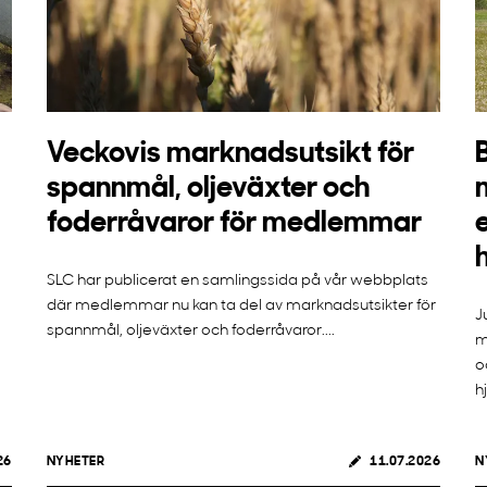
Veckovis marknadsutsikt för
spannmål, oljeväxter och
foderråvaror för medlemmar
SLC har publicerat en samlingssida på vår webbplats
där medlemmar nu kan ta del av marknadsutsikter för
J
spannmål, oljeväxter och foderråvaror....
m
o
h
26
NYHETER
11.07.2026
N