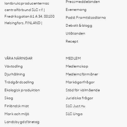
Pressmeddelanden
lantbruksproducenternas
Evenemang
centralförbund SLC r.f. |
Fredriksgatan 61 A 34, 00100
Podd: Framtidsodlarna
Helsingfors, FINLAND |
Debatt & blogg
Utlåtanden
Recept
VÅRA NÄRINGAR
MEDLEM
Växtodling
Medlemskap
Djurhållning
Medlemsförmåner
Trädgårdsodling
Markägarfrågor
Ekologisk produktion
Stöd för välmående
Skog
Juridiska frågor
Finländsk mat
SLC Just nu
Mark och miljö
SLC Unga
Landsbygdsföretag