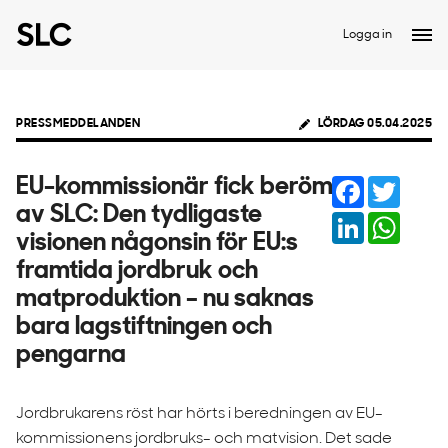
Logga in
PRESSMEDDELANDEN
LÖRDAG 05.04.2025
Facebook
Twitter
EU-kommissionär fick beröm
av SLC: Den tydligaste
LinkedIn
Whats
visionen någonsin för EU:s
framtida jordbruk och
matproduktion – nu saknas
bara lagstiftningen och
pengarna
Jordbrukarens röst har hörts i beredningen av EU-
kommissionens jordbruks- och matvision. Det sade