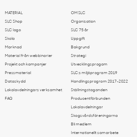
MATERIAL
OM SLC
SLC Shop
Organisation
SLC logo
SLC 75 år
Skola
Uppgift
Marknad
Bakgrund
Material från webbinarier
Strategi
Projekt och kampanjer
Utvecklingsprogam
Pressmaterial
SLC:s miljöprogram 2019
Dataskydd
Handlingsprogram 2017-2022
Lokalavdelningars verksamhet
Ställningstaganden
FAQ
Producentförbunden
Lokalavdelningar
Skogsvårdsföreningarna
Bli medlem
Internationellt samarbete