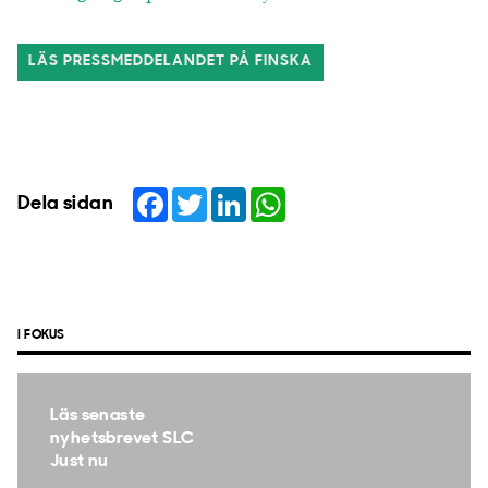
LÄS PRESSMEDDELANDET PÅ FINSKA
Facebook
Twitter
LinkedIn
WhatsApp
Dela sidan
I FOKUS
Läs senaste
nyhetsbrevet SLC
Just nu