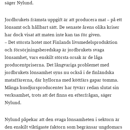
säger Nylund.
Jordbrukets främsta uppgift är att producera mat – på ett
lönsamt och hållbart sätt. De senaste årens olika kriser
har dock visat att maten inte kan tas för given.
– Det största hotet mot Finlands livsmedelsproduktion
och försörjningsberedskap är jordbrukets svaga
lönsamhet, vars enskilt största orsak är de låga
producentpriserna. Det långvariga problemet med
jordbrukets lönsamhet syns nu också i de finländska
mataffärerna, där hyllorna med köttfärs gapar tomma.
Många husdjursproducenter har tyvärr redan slutat sin
verksamhet, trots att det finns en efterfrågan, säger
Nylund.
Nylund påpekar att den svaga lönsamheten i sektorn är
den enskilt viktigaste faktorn som begränsar ungdomars