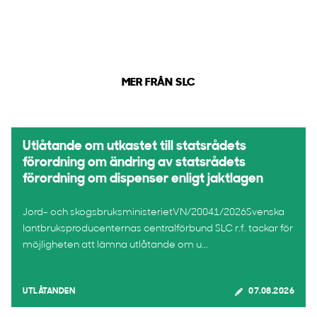
MER FRÅN SLC
Utlåtande om utkastet till statsrådets
förordning om ändring av statsrådets
förordning om dispenser enligt jaktlagen
Jord- och skogsbruksministerietVN/20041/2026Svenska
lantbruksproducenternas centralförbund SLC r.f. tackar för
möjligheten att lämna utlåtande om u...
UTLÅTANDEN
07.08.2026