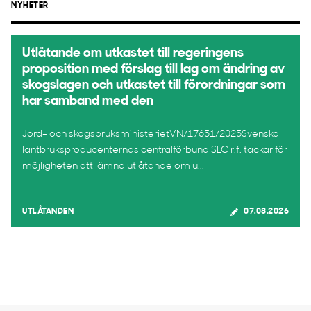
NYHETER
Utlåtande om utkastet till regeringens
proposition med förslag till lag om ändring av
skogslagen och utkastet till förordningar som
har samband med den
Jord- och skogsbruksministerietVN/17651/2025Svenska
lantbruksproducenternas centralförbund SLC r.f. tackar för
möjligheten att lämna utlåtande om u...
UTLÅTANDEN
07.08.2026