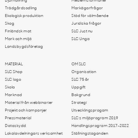
Djurhållning
Medlemsförmåner
Trädgårdsodling
Markägarfrågor
Ekologisk produktion
Stöd för välmående
Skog
Juridiska frågor
Finländsk mat
SLC Just nu
Mark och miljö
SLC Unga
Landsbygdsföretag
MATERIAL
OM SLC
SLC Shop
Organisation
SLC logo
SLC 75 år
Skola
Uppgift
Marknad
Bakgrund
Material från webbinarier
Strategi
Projekt och kampanjer
Utvecklingsprogam
Pressmaterial
SLC:s miljöprogram 2019
Dataskydd
Handlingsprogram 2017-2022
Lokalavdelningars verksamhet
Ställningstaganden