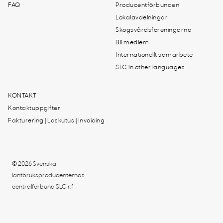
FAQ
Producentförbunden
Lokalavdelningar
Skogsvårdsföreningarna
Bli medlem
Internationellt samarbete
SLC in other languages
KONTAKT
Kontaktuppgifter
Fakturering | Laskutus | Invoicing
© 2026 Svenska
lantbruksproducenternas
centralförbund SLC r.f