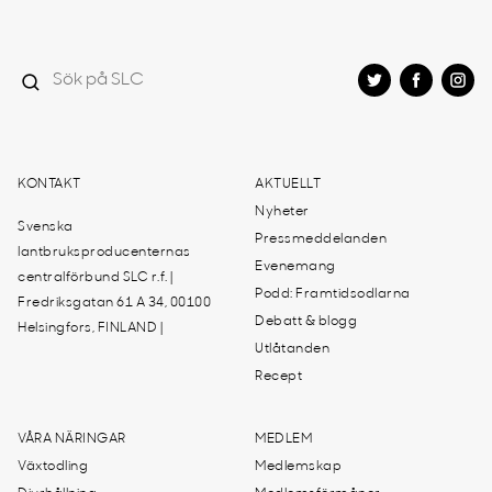
KONTAKT
AKTUELLT
Nyheter
Svenska
Pressmeddelanden
lantbruksproducenternas
Evenemang
centralförbund SLC r.f. |
Podd: Framtidsodlarna
Fredriksgatan 61 A 34, 00100
Debatt & blogg
Helsingfors, FINLAND |
Utlåtanden
Recept
VÅRA NÄRINGAR
MEDLEM
Växtodling
Medlemskap