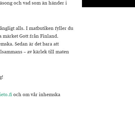
 säsong och vad som än händer i
ngligt alls. I matbutiken fyller du
a märket Gott från Finland.
mska. Sedan är det bara att
illsammans – av kärlek till maten
g!
eto.fi
och om vår inhemska