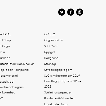
ATERIAL
OM SLC
LC Shop
Organisation
LC logo
SLC 75 år
kola
Uppgift
arknad
Bakgrund
aterial från webbinarier
Strategi
rojekt och kampanjer
Utvecklingsprogam
ressmaterial
SLC:s miljöprogram 2019
Handlingsprogram 2017-
ataskydd
2022
okalavdelningars
erksamhet
Ställningstaganden
AQ
Producentförbunden
Lokalavdelningar