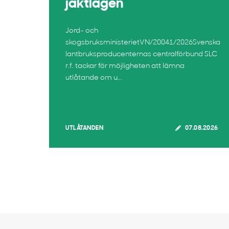
jaktlagen
Jord- och
skogsbruksministerietVN/20041/2026Svenska
lantbruksproducenternas centralförbund SLC
r.f. tackar för möjligheten att lämna
utlåtande om u...
UTLÅTANDEN
07.08.2026