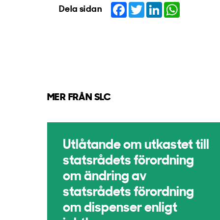
Facebook
Twitter
LinkedIn
WhatsApp
Dela sidan
MER FRÅN SLC
Utlåtande om utkastet till
statsrådets förordning
om ändring av
statsrådets förordning
om dispenser enligt