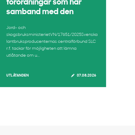
förordningar som har
samband med den
Jord- och
skogsbruksministerietVN/17651/2025Svenska
lantbruksproducenternas centralförbund SLC
r.f. tackar för möjligheten att lämna
utlåtande om u...
UTLÅTANDEN
07.08.2026