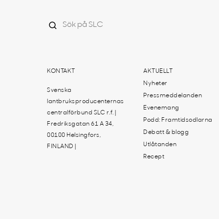
KONTAKT
AKTUELLT
Nyheter
Svenska
Pressmeddelanden
lantbruksproducenternas
Evenemang
centralförbund SLC r.f. |
Podd: Framtidsodlarna
Fredriksgatan 61 A 34,
Debatt & blogg
00100 Helsingfors,
Utlåtanden
FINLAND |
Recept