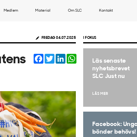
Medlem
Material
Om SLC
Kontakt
FREDAG 04.07.2025
I FOKUS
Facebook
Twitter
LinkedIn
WhatsApp
atens
Läs senaste
nyhetsbrevet
SLC Just nu
LÄS MER
Facebook: Ung
bönder behövs!