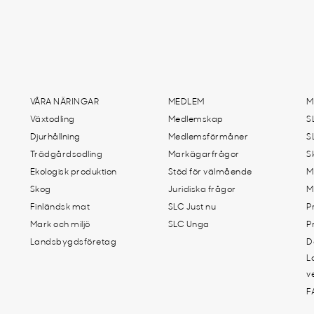
VÅRA NÄRINGAR
MEDLEM
M
Växtodling
Medlemskap
S
Djurhållning
Medlemsförmåner
S
Trädgårdsodling
Markägarfrågor
S
Ekologisk produktion
Stöd för välmående
M
Skog
Juridiska frågor
M
Finländsk mat
SLC Just nu
P
Mark och miljö
SLC Unga
P
Landsbygdsföretag
D
L
v
F