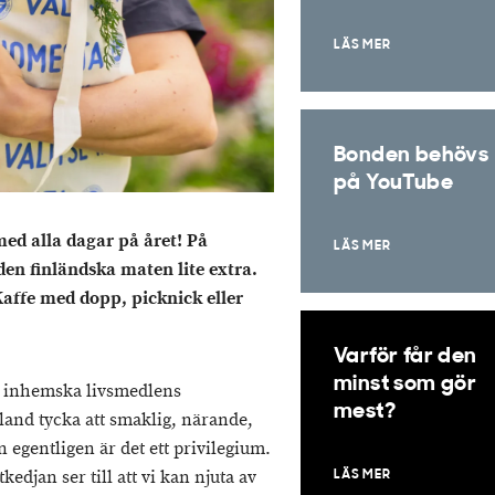
LÄS MER
Bonden behövs
på YouTube
med alla dagar på året! På
LÄS MER
den finländska maten lite extra.
affe med dopp, picknick eller
Varför får den
minst som gör
e inhemska livsmedlens
mest?
ibland tycka att smaklig, närande,
n egentligen är det ett privilegium.
kedjan ser till att vi kan njuta av
LÄS MER