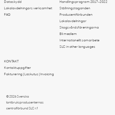
Dataskydd
Handlingsprogram 2017-2022
Lokalavdelningars verksamhet
Ställningstaganden
FAQ
Producentförbunden
Lokalavdelningar
Skogsvårdsföreningarna
Bli medlem
Internationellt samarbete
SLC in other languages
KONTAKT
Kontaktuppgifter
Fakturering | Laskutus | Invoicing
© 2026 Svenska
lantbruksproducenternas
centralförbund SLC r.f