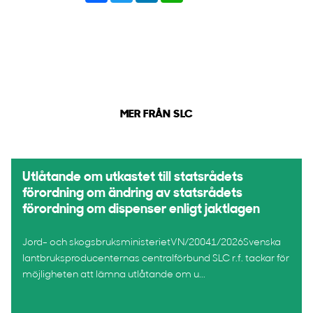
MER FRÅN SLC
Utlåtande om utkastet till statsrådets
förordning om ändring av statsrådets
förordning om dispenser enligt jaktlagen
Jord- och skogsbruksministerietVN/20041/2026Svenska
lantbruksproducenternas centralförbund SLC r.f. tackar för
möjligheten att lämna utlåtande om u...