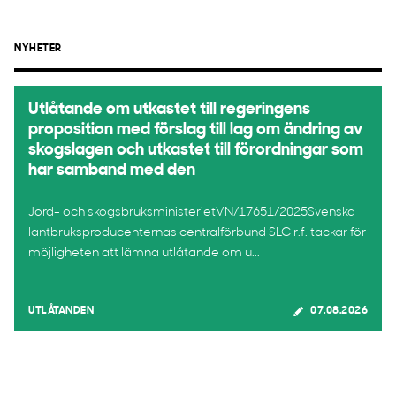
NYHETER
Utlåtande om utkastet till regeringens
proposition med förslag till lag om ändring av
skogslagen och utkastet till förordningar som
har samband med den
Jord- och skogsbruksministerietVN/17651/2025Svenska
lantbruksproducenternas centralförbund SLC r.f. tackar för
möjligheten att lämna utlåtande om u...
UTLÅTANDEN
07.08.2026