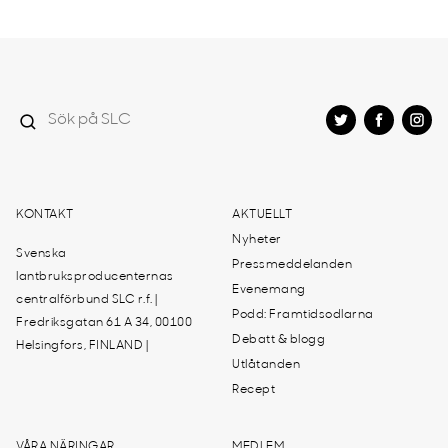
KONTAKT
AKTUELLT
Nyheter
Svenska
Pressmeddelanden
lantbruksproducenternas
Evenemang
centralförbund SLC r.f. |
Podd: Framtidsodlarna
Fredriksgatan 61 A 34, 00100
Debatt & blogg
Helsingfors, FINLAND |
Utlåtanden
Recept
VÅRA NÄRINGAR
MEDLEM