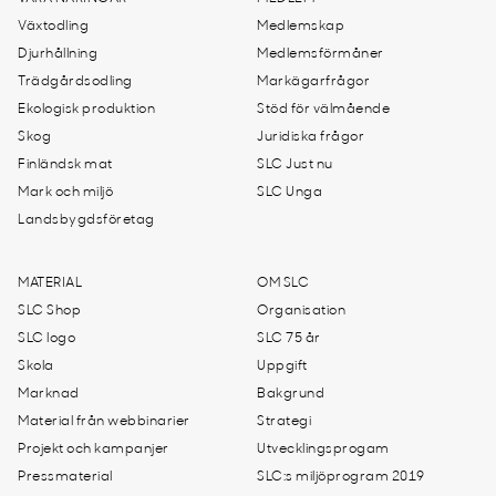
Växtodling
Medlemskap
Djurhållning
Medlemsförmåner
Trädgårdsodling
Markägarfrågor
Ekologisk produktion
Stöd för välmående
Skog
Juridiska frågor
Finländsk mat
SLC Just nu
Mark och miljö
SLC Unga
Landsbygdsföretag
MATERIAL
OM SLC
SLC Shop
Organisation
SLC logo
SLC 75 år
Skola
Uppgift
Marknad
Bakgrund
Material från webbinarier
Strategi
Projekt och kampanjer
Utvecklingsprogam
Pressmaterial
SLC:s miljöprogram 2019